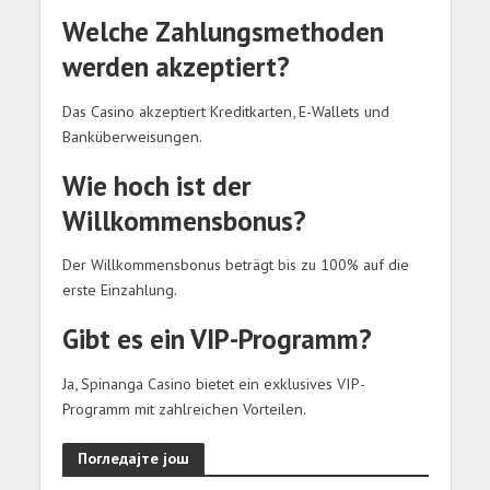
Welche Zahlungsmethoden
werden akzeptiert?
Das Casino akzeptiert Kreditkarten, E-Wallets und
Banküberweisungen.
Wie hoch ist der
Willkommensbonus?
Der Willkommensbonus beträgt bis zu 100% auf die
erste Einzahlung.
Gibt es ein VIP-Programm?
Ja, Spinanga Casino bietet ein exklusives VIP-
Programm mit zahlreichen Vorteilen.
Погледајте још