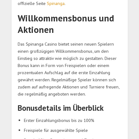
offizielle Seite
Spinanga
.
Willkommensbonus und
Aktionen
Das Spinanga Casino bietet seinen neuen Spielern
einen großzügigen Willkommensbonus, um den
Einstieg so attraktiv wie möglich zu gestalten. Dieser
Bonus kann in Form von Freispielen oder einem
prozentualen Aufschlag auf die erste Einzahlung
gewährt werden. Regelmäßige Spieler können sich
zudem auf aufregende Aktionen und Turniere freuen,
die regelmäßig angeboten werden.
Bonusdetails im Überblick
Erster Einzahlungsbonus bis zu 100%
Freispiele für ausgewählte Spiele