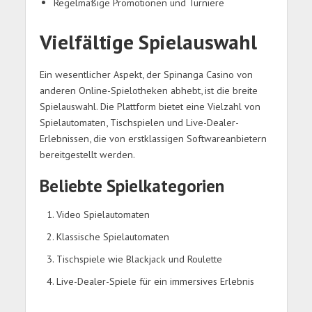
Regelmäßige Promotionen und Turniere
Vielfältige Spielauswahl
Ein wesentlicher Aspekt, der Spinanga Casino von
anderen Online-Spielotheken abhebt, ist die breite
Spielauswahl. Die Plattform bietet eine Vielzahl von
Spielautomaten, Tischspielen und Live-Dealer-
Erlebnissen, die von erstklassigen Softwareanbietern
bereitgestellt werden.
Beliebte Spielkategorien
Video Spielautomaten
Klassische Spielautomaten
Tischspiele wie Blackjack und Roulette
Live-Dealer-Spiele für ein immersives Erlebnis