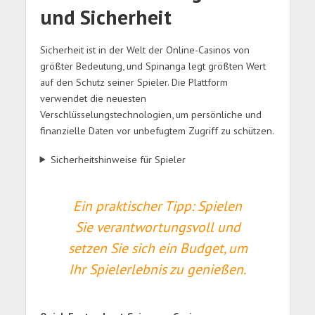
und Sicherheit
Sicherheit ist in der Welt der Online-Casinos von
größter Bedeutung, und Spinanga legt größten Wert
auf den Schutz seiner Spieler. Die Plattform
verwendet die neuesten
Verschlüsselungstechnologien, um persönliche und
finanzielle Daten vor unbefugtem Zugriff zu schützen.
Sicherheitshinweise für Spieler
Ein praktischer Tipp: Spielen
Sie verantwortungsvoll und
setzen Sie sich ein Budget, um
Ihr Spielerlebnis zu genießen.