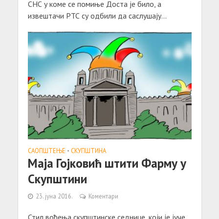
СНС у коме се помиње Доста је било, а
извештачи РТС су одбили да саслушају...
САОПШТЕЊE
•
СКУПШТИНА
Маја Гојковић штити Фарму у
Скупштини
23. јуна 2016.
Коментари
Стил вођења скупштинске седнице, који је јуче