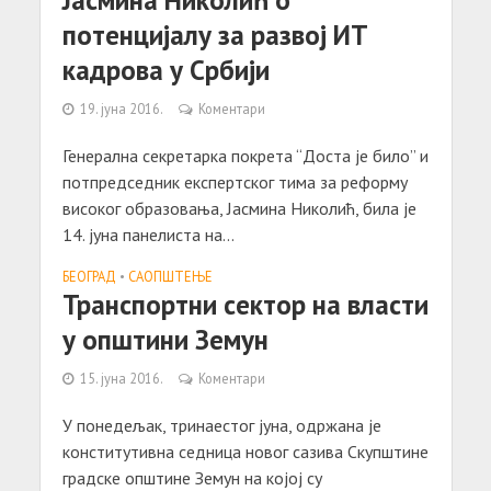
потенцијалу за развој ИТ
кадрова у Србији
19. јуна 2016.
Коментари
Генерална секретарка покрета “Доста је било” и
потпредседник експертског тима за реформу
високог образовања, Јасмина Николић, била је
14. јуна панелиста на...
БЕОГРАД
•
САОПШТЕЊE
Транспортни сектор на власти
у општини Земун
15. јуна 2016.
Коментари
У понедељак, тринаестог јуна, одржана је
конститутивна седница новог сазива Скупштине
градске општине Земун на којој су