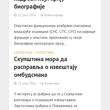
биографије
22. јуна 2016.
Коментариши
Општински функционери изaбрaни глaсовимa
влaдaјуће коaлиције (СНС, СПС, СРС) нa нaјвише
функције у општини, приложили су своје
биогрaфије непосредно пред...
САОПШТЕЊE
•
СКУПШТИНА
Скупштина мора да
расправља о извештају
омбудсмана
22. јуна 2016.
Коментари
У интересу је грађана да се у Скупштини
разговара о годишњим извештајима
Заштитника грађана и Повереника за