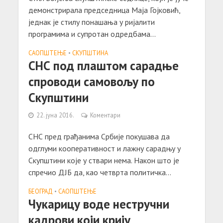
демонстрирала председница Маја Гојковић,
једнак је стилу понашања у ријалити
програмима и супротан одредбама...
САОПШТЕЊE
•
СКУПШТИНА
СНС под плаштом сарадње
спроводи самовољу по
Скупштини
22. јуна 2016.
Коментари
СНС пред грађанима Србије покушава да
одглуми кооперативност и лажну сарадњу у
Скупштини које у ствари нема. Након што је
спречио ДЈБ да, као четврта политичка...
БЕОГРАД
•
САОПШТЕЊE
Чукарицу воде нестручни
кадрови који крију