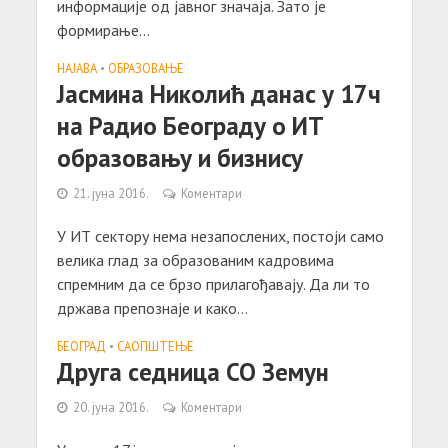
информације од јавног значаја. Зато је
формирање...
НАЈАВА
•
ОБРАЗОВАЊЕ
Јасмина Николић данас у 17ч
на Радио Београду о ИТ
образовању и бизнису
21. јуна 2016.
Коментари
У ИТ сектору нема незапослених, постоји само
велика глад за образованим кадровима
спремним да се брзо прилагођавају. Да ли то
држава препознаје и како...
БЕОГРАД
•
САОПШТЕЊE
Друга седница СО Земун
20. јуна 2016.
Коментари