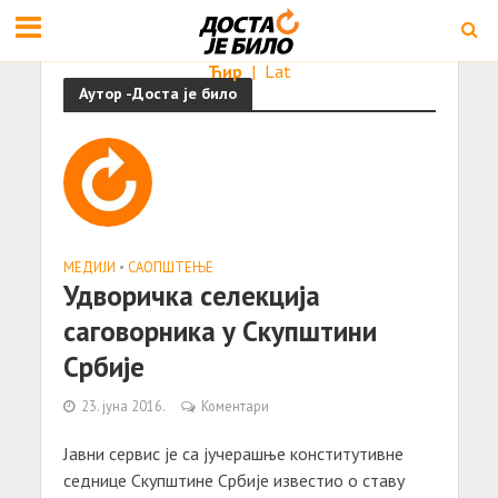
Ћир
|
Lat
Аутор -Доста је било
МЕДИЈИ
•
САОПШТЕЊE
Удворичка селекција
саговорника у Скупштини
Србије
23. јуна 2016.
Коментари
Јавни сервис је са јучерашње конститутивне
седнице Скупштине Србије известио о ставу