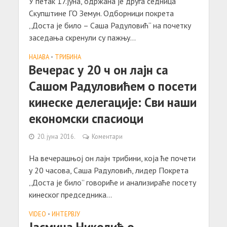
У петак 17.јуна, одржана је друга седница
Скупштине ГО Земун. Одборници покрета
„Доста је било – Саша Радуловић“ на почетку
заседања скренули су пажњу...
НАЈАВА
•
ТРИБИНА
Вечерас у 20 ч он лајн са
Сашом Радуловићем о посети
кинеске делегације: Сви наши
економски спасиоци
20. јуна 2016.
Коментари
На вечерашњој он лајн трибини, која ће почети
у 20 часова, Саша Радуловић, лидер Покрета
„Доста је било” говориће и анализираће посету
кинеског председника...
VIDEO
•
ИНТЕРВЈУ
Jасмина Николић о