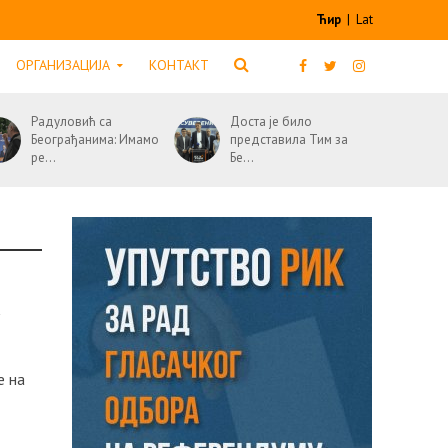
Ћир
|
Lat
ОРГАНИЗАЦИЈА
КОНТАКТ
Радуловић са
Доста је било
Београђанима: Имамо
представила Тим за
ре...
Бе...
а
е на