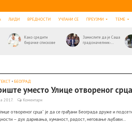
А
ЉУДИ
ВРЕДНОСТИ
УЧЛАНИ СЕ
ПРЕУЗМИ
ТЕМЕ
Како средити
Замислите да је Саша
бирачке спискове
градоначелник-...
ТЕКСТ
•
БЕОГРАД
иште уместо Улице отвореног срц
ра 2017.
Коментари
лице отвореног срца” је да се грађани Београда друже и подсет
ности – дух даривања, хуманост, радост, неговање љубави...