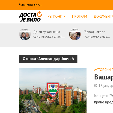
Чланство логин
РЕГИОНИ
ПРОГРАМ
ДОКУМЕНТ
Да ли су хапшења
“Запад каквог
само игроказ власт...
познајемо више...
Ознака -Александар Јовчић
АУТОРСКИ 
Вашар
17. јануа
Концепт “У
праве вред