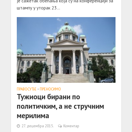
је сажетак обећања која су на конференцији за
штампу у уторак 23...
ПРАВОСУЂЕ
•
ПРЕНОСИМО
Тужиоци бирани по
политичким, а не стручним
мерилима
27. децембра 2015.
Коментар