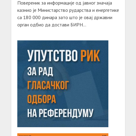
Повереник за информације од јавног значаја
казнио је Министарство рударства и енергетике
са 180 000 динара зато што је овај државни
орган одбио да достави БИРН...