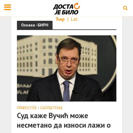
Ћир
|
Lat
Ознака -БИРН
ПРАВОСУЂЕ
•
САОПШТЕЊE
Суд каже Вучић може
несметано да износи лажи о