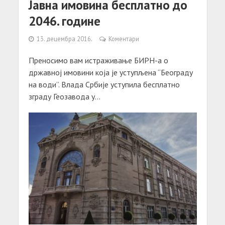
Јавна имовина бесплатно до
2046. године
13. децембра 2016.
Коментари
Преносимо вам истраживање БИРН-а о
државној имовини која је уступљена “Београду
на води”. Влада Србије уступила бесплатно
зграду Геозавода у...