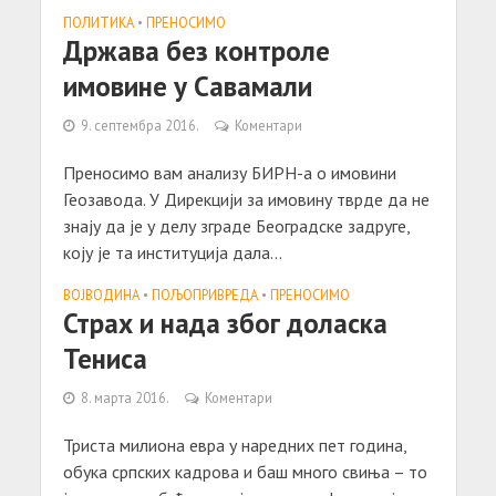
ПОЛИТИКА
•
ПРЕНОСИМО
Држава без контроле
имовине у Савамали
9. септембра 2016.
Коментари
Преносимо вам анализу БИРН-а о имовини
Геозавода. У Дирекцији за имовину тврде да не
знају да је у делу зграде Београдске задруге,
коју је та институција дала...
ВОЈВОДИНА
•
ПОЉОПРИВРЕДА
•
ПРЕНОСИМО
Страх и нада због доласка
Тениса
8. марта 2016.
Коментари
Триста милиона евра у наредних пет година,
обука српских кадрова и баш много свиња – то