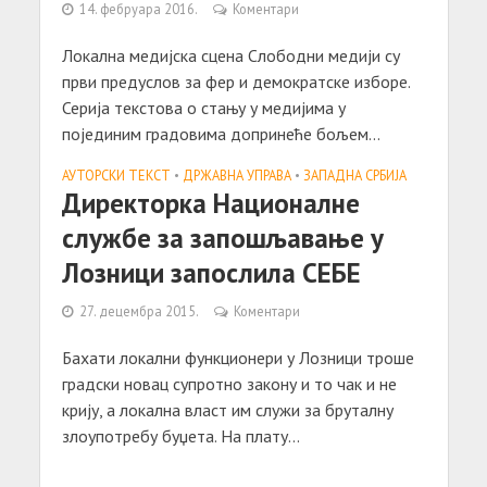
14. фебруара 2016.
Коментари
Локална медијска сцена Слободни медији су
први предуслов за фер и демократске изборе.
Серија текстова о стању у медијима у
појединим градовима допринеће бољем...
АУТОРСКИ ТЕКСТ
•
ДРЖАВНА УПРАВА
•
ЗАПАДНА СРБИЈА
Директорка Националне
службе за запошљавање у
Лозници запослила СЕБЕ
27. децембра 2015.
Коментари
Бахати локални функционери у Лозници троше
градски новац супротно закону и то чак и не
крију, а локална власт им служи за бруталну
злоупотребу буџета. На плату...