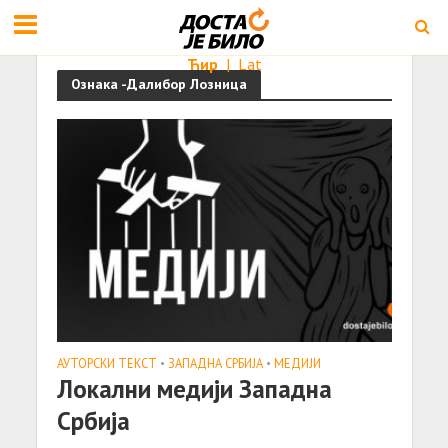
Ћир
|
Lat
Ознака -Далибор Лозница
АУТОРСКИ ТЕКСТ
•
ЗАПАДНА СРБИЈА
•
МЕДИЈИ
Локални медији Западна
Србија