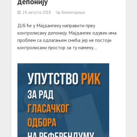
депонију
24. августа 2018.
Коментариши
ДЈБ ће у Мајданпеку направити прву
контролисану депонију. Мајданпек одувек има
проблем са одлагањем смећа јер не постоји
контролисани простор за ту намену...