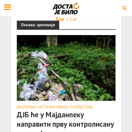
Ћир
|
Lat
Ознака -депоније
ЕКОЛОГИЈА
•
ИСТОЧНА СРБИЈА
•
САОПШТЕЊE
ДЈБ ће у Мајданпеку
направити прву контролисану