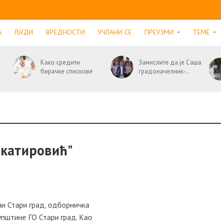
А
ЉУДИ
ВРЕДНОСТИ
УЧЛАНИ СЕ
ПРЕУЗМИ
ТЕМЕ
Како средити
Замислите да је Саша
бирачке спискове
градоначелник-...
шкатировић"
и Стари град, одборничка
купштине ГО Стари град. Као