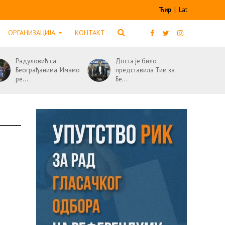
Ћир
|
Lat
ОРГАНИЗАЦИЈА
КОНТАКТ
Радуловић са
Доста је било
Београђанима: Имамо
представила Тим за
ре...
Бе...