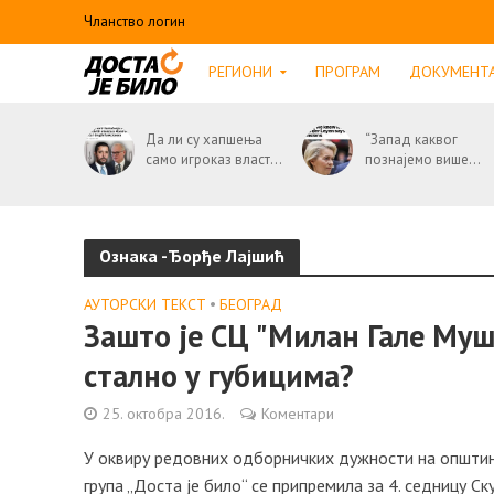
Чланство логин
РЕГИОНИ
ПРОГРАМ
ДОКУМЕНТ
Да ли су хапшења
“Запад каквог
само игроказ власт...
познајемо више...
Ознака -Ђорђе Лајшић
АУТОРСКИ ТЕКСТ
•
БЕОГРАД
Зашто је СЦ "Милан Гале Му
стално у губицима?
25. октобра 2016.
Коментари
У оквиру редовних одборничких дужности на општин
група „Доста је било“ се припремила за 4. седницу С