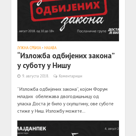
ЈУЖНА СРБИЈА
•
НАЈАВА
“Изложба одбијених закона”
у суботу у Нишу
9. августа 2018.
Коментариши
“Изложба одбијених закона”, којом Форум
младих обележава двогодишњицу од
уласка Доста је било у скупштину, ове суботе
стиже у Ниш. Изложбу можете...