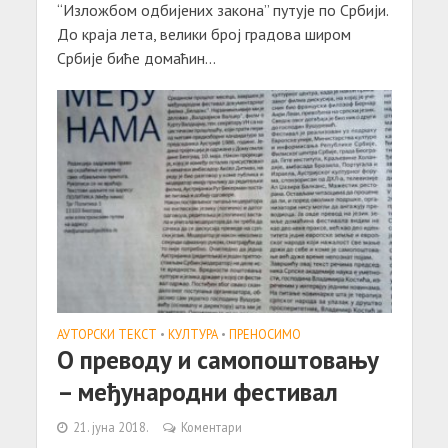
“Изложбом одбијених закона” путује по Србији.
До краја лета, велики број градова широм
Србије биће домаћин...
АУТОРСКИ ТЕКСТ
•
КУЛТУРА
•
ПРЕНОСИМО
О преводу и самопоштовању
– међународни фестивал
21. јуна 2018.
Коментари