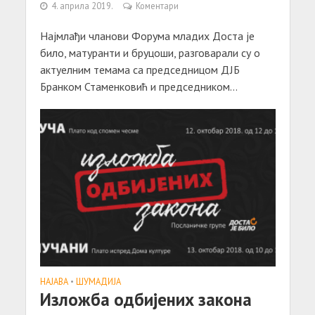
4. априла 2019.
Коментари
Најмлађи чланови Форума младих Доста је
било, матуранти и бруцоши, разговарали су о
актуелним темама са председницом ДЈБ
Бранком Стаменковић и председником...
НАЈАВА
•
ШУМАДИЈА
Изложба одбијених закона