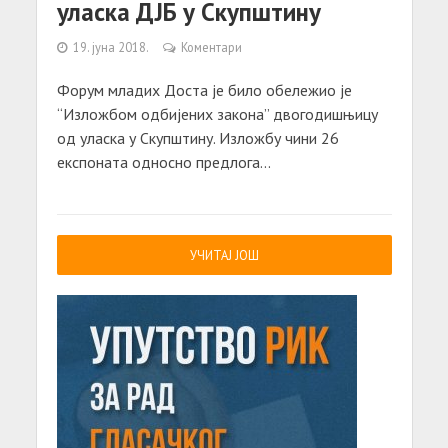
уласка ДЈБ у Скупштину
19. јуна 2018.
Коментари
Форум младих Доста је било обележио је
“Изложбом одбијених закона” двогодишњицу
од уласка у Скупштину. Изложбу чини 26
експоната односно предлога...
УЧИТАЈ ЈОШ