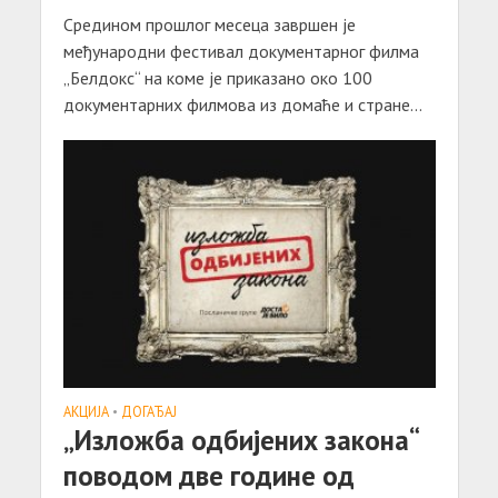
Средином прошлог месеца завршен је
међународни фестивал документарног филма
„Белдокс“ на коме је приказано око 100
документарних филмова из домаће и стране...
АКЦИЈA
•
ДОГАЂАЈ
„Изложба одбијених закона“
поводом две године од