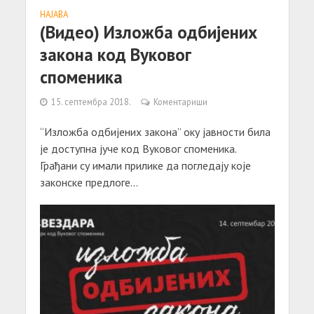
НАЈАВА
(Видео) Изложба одбијених
закона код Вуковог
споменика
15. септембра 2018.
Коментариши
“Изложба одбијених закона” оку јавности била
је доступна јуче код Вуковог споменика.
Грађани су имали прилике да погледају које
законске предлоге...