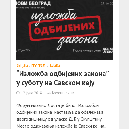
АКЦИЈA
•
БЕОГРАД
•
НАЈАВА
“Изложба одбијених закона”
у суботу на Савском кеју
12. јула 2018.
Коментариши
Форум младих Доста је било „Изложбом
одбијених закона“ наставља да обележава
двогодишњицу од уласка ДЈБ у Скупштину.
Место одржавања изложбе је Савски кеј на...