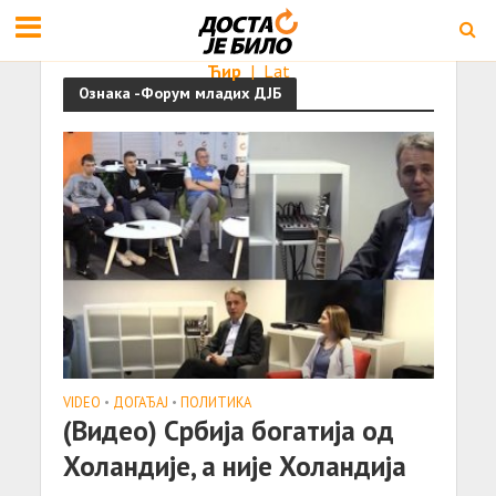
Ћир
|
Lat
Ознака -Форум младих ДЈБ
VIDEO
•
ДОГАЂАЈ
•
ПОЛИТИКА
(Видео) Србија богатија од
Холандије, а није Холандија