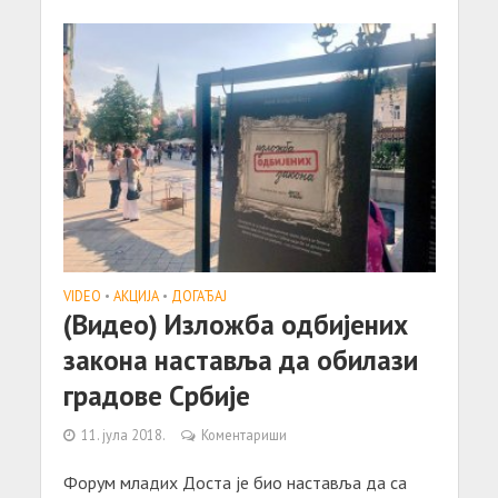
VIDEO
•
АКЦИЈA
•
ДОГАЂАЈ
(Видео) Изложба одбијених
закона наставља да обилази
градове Србије
11. јула 2018.
Коментариши
Форум младих Доста је био наставља да са