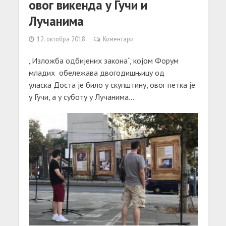
овог викенда у Гучи и
Лучанима
12. октобра 2018.
Коментари
„Изложба одбијених закона“, којом Форум
младих обележава двогодишњицу од
уласка Доста је било у скупштину, овог петка је
у Гучи, а у суботу у Лучанима...