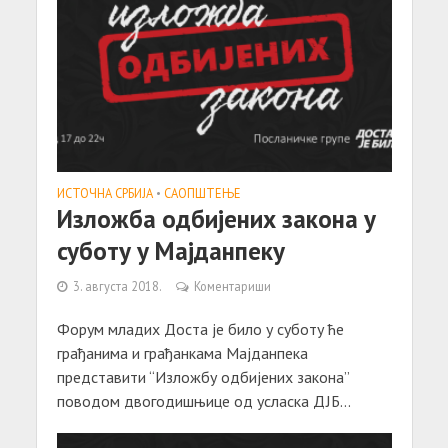
ИСТОЧНА СРБИЈА
•
САОПШТЕЊE
Изложба одбијених закона у
суботу у Мајданпеку
3. августа 2018.
Коментариши
Форум младих Доста је било у суботу ће
грађанима и грађанкама Мајданпека
представити “Изложбу одбијених закона”
поводом двогодишњице од усласка ДЈБ...