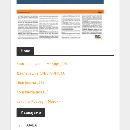
Ново
Конференције за медије ДЈБ
Декларација СУВЕРЕНИСТА
Платформа ДЈБ
Ко штампа новац?
Закон о Косову и Метохији
Издвајамо
НАЈАВА