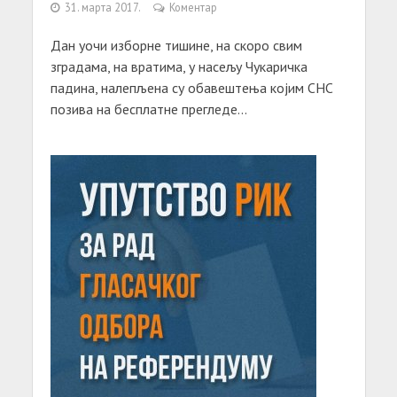
31. марта 2017.
Коментар
Дан уочи изборне тишине, на скоро свим
зградама, на вратима, у насељу Чукаричка
падина, налепљена су обавештења којим СНС
позива на бесплатне прегледе...