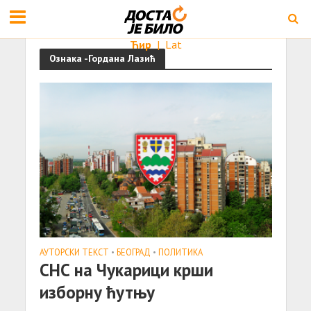
Ћир
|
Lat
Ознака -Гордана Лазић
АУТОРСКИ ТЕКСТ
•
БЕОГРАД
•
ПОЛИТИКА
СНС на Чукарици крши
изборну ћутњу