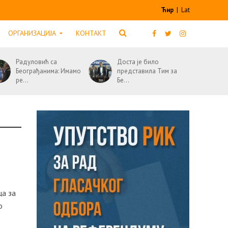
Ћир
|
Lat
ОРГАНИЗАЦИЈА
КОНТАКТ
Радуловић са
Доста је било
Београђанима: Имамо
представила Тим за
ре...
Бе...
ца за
о