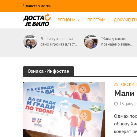
Чланство логин
РЕГИОНИ
ПРОГРАМ
ДОКУМЕНТ
Да ли су хапшења
“Запад каквог
само игроказ власт...
познајемо више...
Ознака -Инфостан
АУТОРСКИ 
Мали 
13. јануа
Одмах посл
обнову Хил
коверат ово