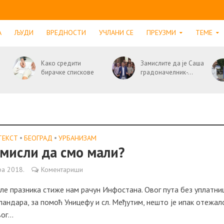
А
ЉУДИ
ВРЕДНОСТИ
УЧЛАНИ СЕ
ПРЕУЗМИ
ТЕМЕ
Како средити
Замислите да је Саша
бирачке спискове
градоначелник-...
ТЕКСТ
•
БЕОГРАД
•
УРБАНИЗАМ
мисли да смо мали?
ра 2018.
Коментариши
е празника стиже нам рачун Инфостана. Овог пута без уплатни
андара, за помоћ Уницефу и сл. Међутим, нешто је ипак отежал
г...