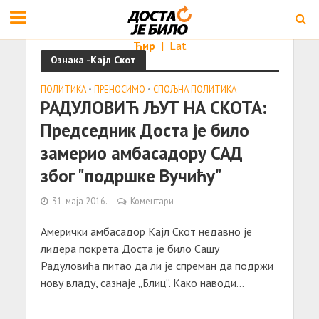
Ћир
|
Lat
Ознака -Кајл Скот
ПОЛИТИКА
•
ПРЕНОСИМО
•
СПОЉНА ПОЛИТИКА
РАДУЛОВИЋ ЉУТ НА СКОТА:
Председник Доста је било
замерио амбасадору САД
због "подршке Вучићу"
31. маја 2016.
Коментари
Амерички амбасадор Кајл Скот недавно је
лидера покрета Доста је било Сашу
Радуловића питао да ли је спреман да подржи
нову владу, сазнаје „Блиц“. Како наводи...