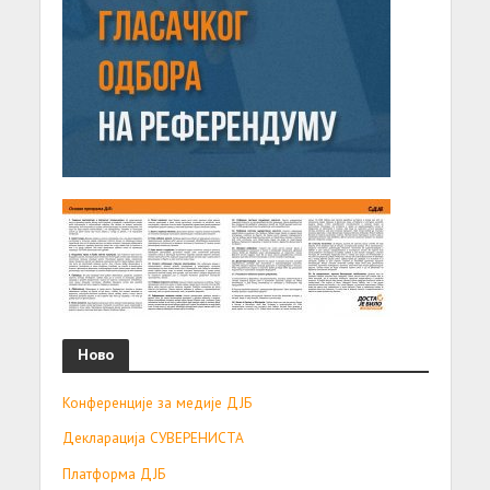
Ново
Конференције за медије ДЈБ
Декларација СУВЕРЕНИСТА
Платформа ДЈБ