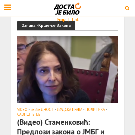
Ћир
|
Lat
Ознака -Кршење Закона
VIDEO
•
БЕЗБЕДНОСТ
•
ЉУДСКА ПРАВА
•
ПОЛИТИКА
•
САОПШТЕЊE
(Видео) Стаменковић:
Предлози закона о ЈМБГ и