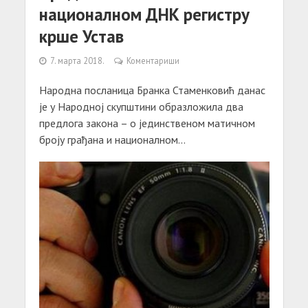
националном ДНК регистру
крше Устав
7. марта 2018.
Коментариши
Народна посланица Бранка Стаменковић данас
је у Народној скупштини образложила два
предлога закона – о јединственом матичном
броју грађана и националном...