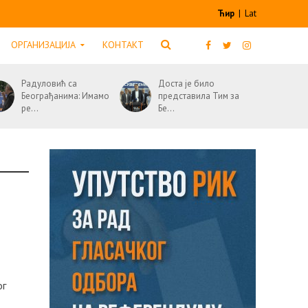
Ћир
|
Lat
ОРГАНИЗАЦИЈА
КОНТАКТ
Радуловић са
Доста је било
Београђанима: Имамо
представила Тим за
ре...
Бе...
ог