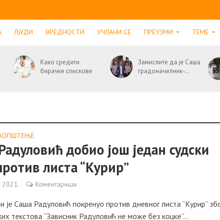
А
ЉУДИ
ВРЕДНОСТИ
УЧЛАНИ СЕ
ПРЕУЗМИ
ТЕМЕ
Како средити
Замислите да је Саша
бирачке спискове
градоначелник-...
АОПШТЕЊE
Радуловић добио још један судски
против листа “Курир”
а 2021.
Коментариши
ји је Саша Радуловић покренуо против дневног листа “Курир” зб
их текстова “Зависник Радуловић не може без коцке”...