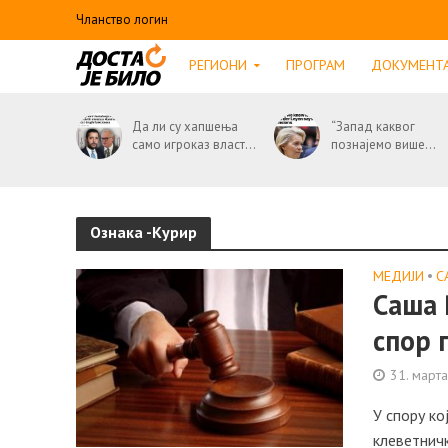
Чланство логин
РЕГИОНИ
ПРОГРАМ
ДОКУМЕНТ
Да ли су хапшења
“Запад каквог
само игроказ власт...
познајемо више...
Ознака -Курир
МЕДИЈИ
•
С
Саша 
спор 
31. март
У спору ко
клеветничк