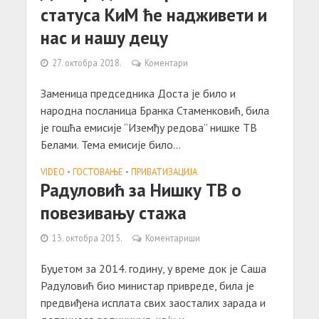
статуса КиМ ће надживети и
нас и нашу децу
27. октобра 2018.
Коментари
Заменица председника Доста је било и
народна посланица Бранка Стаменковић, била
је гошћа емисије “Иземђу редова” нишке ТВ
Белами. Тема емисије било...
VIDEO
•
ГОСТОВАЊЕ
•
ПРИВАТИЗАЦИЈА
Радуловић за Нишку ТВ о
повезивању стажа
13. октобра 2015.
Коментариши
Буџетом за 2014. годину, у време док је Саша
Радуловић био министар привреде, била је
предвиђена исплата свих заосталих зарада и