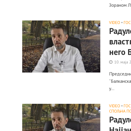
Зораном Л
VIDEO
•
ГО
Радул
власт
него 
10. маја 
Председник
“Балканска
у...
VIDEO
•
ГО
СПОЉНА П
Радул
Најја