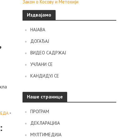
Закон о Косову и Метохији
Издвајамо
НАЈАВА
ДОГАЂАЈ
,
ВИДЕО САДРЖАЈ
УЧЛАНИ СЕ
КАНДИДУЈ СЕ
кла
Наше странице
ПРОГРАМ
РЕДА
•
ДЕКЛАРАЦИЈА
:
МУЛТИМЕДИЈА