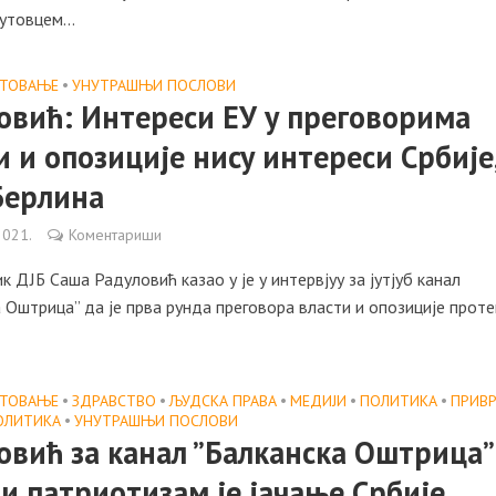
утовцем...
СТОВАЊЕ
•
УНУТРАШЊИ ПОСЛОВИ
овић: Интереси ЕУ у преговорима
и и опозиције нису интереси Србије
Берлина
2021.
Коментариши
 ДЈБ Саша Радуловић казао у је у интервјуу за јутјуб канал
 Оштрица” да је прва рунда преговора власти и опозиције проте
СТОВАЊЕ
•
ЗДРАВСТВО
•
ЉУДСКА ПРАВА
•
МЕДИЈИ
•
ПОЛИТИКА
•
ПРИВ
ОЛИТИКА
•
УНУТРАШЊИ ПОСЛОВИ
овић за канал ”Балканска Оштрица”
чи патриотизам је јачање Србије