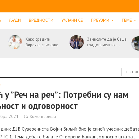
А
ЉУДИ
ВРЕДНОСТИ
УЧЛАНИ СЕ
ПРЕУЗМИ
ТЕМЕ
Како средити
Замислите да је Саша
бирачке спискове
градоначелник-...
ПРЕНО
Е
 у ”Реч на реч”: Потребни су нам
ност и одговорност
мбра 2021.
Коментариши
дник ДЈБ Суверениста Војин Биљић био је синоћ учесник дебате
 РТС 1. Тема дебате била је Отворени Балкан, односно шта за...