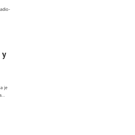
Radio-
 у
а је
...