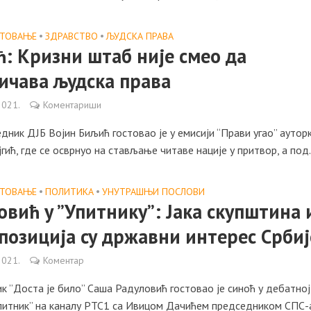
СТОВАЊЕ
•
ЗДРАВСТВО
•
ЉУДСКА ПРАВА
: Кризни штаб није смео да
ичава људска права
2021.
Коментариши
ник ДЈБ Војин Биљић гостовао је у емисији “Прави угао” аутор
гић, где се осврнуо на стављање читаве нације у притвор, а под.
СТОВАЊЕ
•
ПОЛИТИКА
•
УНУТРАШЊИ ПОСЛОВИ
овић у ”Упитнику”: Јака скупштина 
опозиција су државни интерес Србиј
2021.
Коментар
 ”Доста је било” Саша Радуловић гостовао је синоћ у дебатној
Упитник” на каналу РТС1 са Ивицом Дачићем председником СПС-