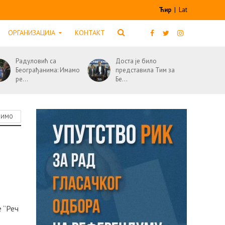
Ћир
|
Lat
ОРГАНИЗАЦИЈА
КОНТАКТ
Радуловић са
Доста је било
Београђанима: Имамо
представила Тим за
ре...
Бе...
СИМО
 “Реч