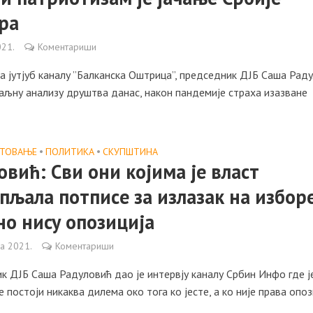
ра
021.
Коментариши
на јутјуб каналу ”Балканска Оштрица”, председник ДЈБ Саша Рад
аљну анализу друштва данас, након пандемије страха изазване
СТОВАЊЕ
•
ПОЛИТИКА
•
СКУПШТИНА
овић: Сви они којима је власт
пљала потписе за излазак на избор
но нису опозиција
ла 2021.
Коментариши
к ДЈБ Саша Радуловић дао је интервју каналу Србин Инфо где ј
е постоји никаква дилема око тога ко јесте, а ко није права опоз