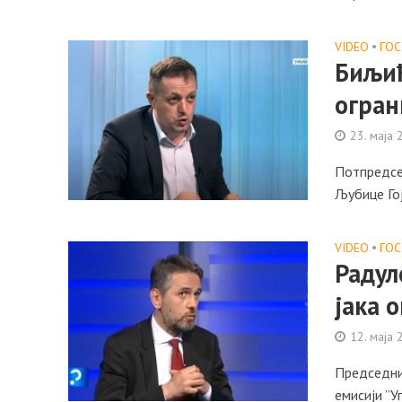
VIDEO
•
ГО
Биљић
огран
23. маја 
Потпредсед
Љубице Гој
VIDEO
•
ГО
Радул
јака 
12. маја 
Председник
емисији ”