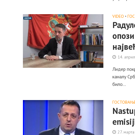
VIDEO
•
ГО
Радул
опози
најве
14. апри
Лидер покр
каналу Срб
било...
ГОСТОВАЊ
Nastup
emisij
27. марта