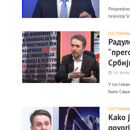
Potpredsedn
televiziji 
ГОСТОВАЊ
Радул
“прег
Србиј
16. фебр
У гостовањ
Било Саша 
ГОСТОВАЊ
Kako 
govor