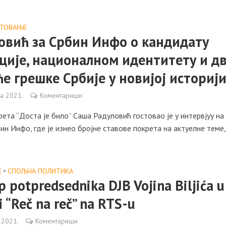
СТОВАЊЕ
овић за Србин Инфо о кандидату
ције, националном идентитету и д
ће грешке Србије у новијој историј
ла 2021.
Коментариши
ета “Доста је било” Саша Радуловић гостовао је у интервјуу на 
ин Инфо, где је изнео бројне ставове покрета на актуелне теме,
Е
•
СПОЉНА ПОЛИТИКА
 potpredsednika DJB Vojina Biljića u
i “Reč na reč” na RTS-u
 2021.
Коментариши