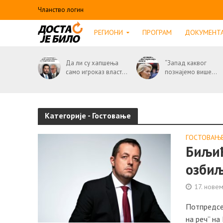
Чланство логин
РЕГИОНИ
ПРОГРАМ
ДОКУМЕНТ
Да ли су хапшења
“Запад каквог
само игроказ власт...
познајемо више...
Категорије - Гостовање
ГОСТОВАЊ
Биљић
озбиљ
17. нове
Потпредсе
на реч” на