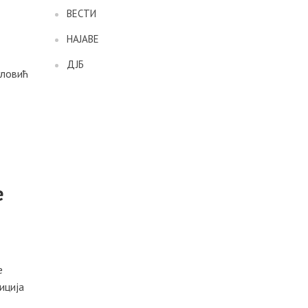
ВЕСТИ
НАЈАВЕ
ДЈБ
уловић
е
е
иција