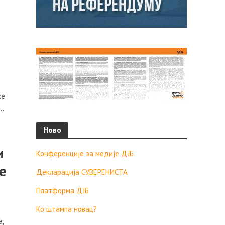
ке
..
Ново
и
Конференције за медије ДЈБ
е
Декларација СУВЕРЕНИСТА
Платформа ДЈБ
Ко штампа новац?
а,