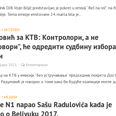
ik DJB Vojin Biljić predstavljao je pokret u emisiji “Reč na reč” na 
Srbije. Tema emisije emitovane 24. marta bila je...
Е
•
ИНТЕРВЈУ
овић за КТВ: Контролори, а не
овори”, ће одредити судбину избора
и
уара 2021.
Коментариши
у на КТВ у емисији “Без устручавања” председник покрета Дост
Радуловић је говорио о томе како би будуће коалиције могле да
Е
•
МЕДИЈИ
je N1 napao Sašu Radulovića kada je
io o Belivuku 2017.