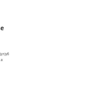
ве
и
јутјуб
 а