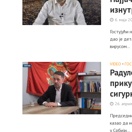
изнут
6. маја 2
Гостујући 
дао је дет
вирусом...
VIDEO
•
ГО
Радул
прику
сигур
26. апри
Председни
казао да н
у Србији...