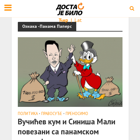
Ћир
|
Lat
Ознака -Панама Паперс
ПОЛИТИКА
•
ПРАВОСУЂЕ
•
ПРЕНОСИМО
Вучићев кум и Синиша Мали
повезани са панамском