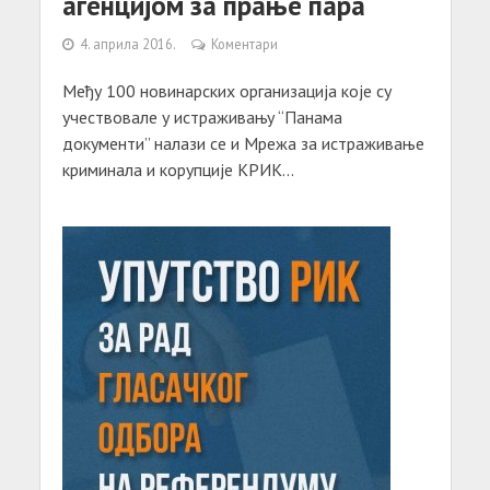
агенцијом за прање пара
4. априла 2016.
Коментари
Међу 100 новинарских организација које су
учествовале у истраживању “Панама
документи” налази се и Мрежа за истраживање
криминала и корупције КРИК...