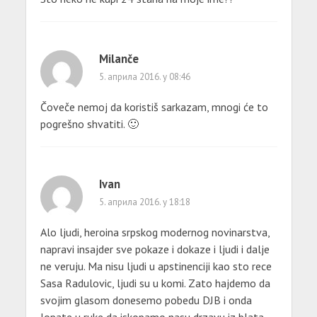
Milanče
5. априла 2016. у 08:46
Čoveče nemoj da koristiš sarkazam, mnogi će to
pogrešno shvatiti. 🙂
Ivan
5. априла 2016. у 18:18
Alo ljudi, heroina srpskog modernog novinarstva,
napravi insajder sve pokaze i dokaze i ljudi i dalje
ne veruju. Ma nisu ljudi u apstinenciji kao sto rece
Sasa Radulovic, ljudi su u komi. Zato hajdemo da
svojim glasom donesemo pobedu DJB i onda
lopate u ruke da iskopamo nasu drzavu iz blata