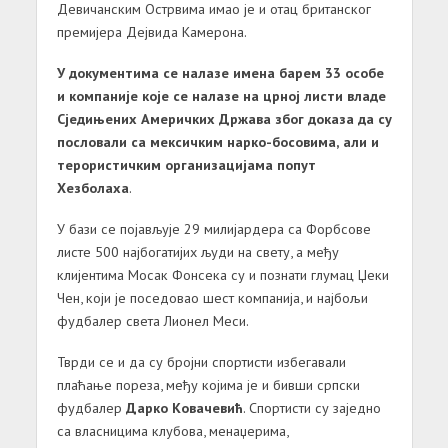
Девичанским Острвима имао је и отац британског
премијера Дејвида Камерона.
У документима се налазе имена барем 33 особе
и компаније које се налазе на црној листи владе
Сједињених Америчких Држава због доказа да су
пословали са мексичким нарко-босовима, али и
терористичким организацијама попут
Хезболаха
.
У бази се појављује 29 милијардера са Форбсове
листе 500 најбогатијих људи на свету, а међу
клијентима Мосак Фонсека су и познати глумац Џеки
Чен, који је поседовао шест компанија, и најбољи
фудбалер света Лионел Меси.
Тврди се и да су бројни спортисти избегавали
плаћање пореза, међу којима је и бивши српски
фудбалер
Дарко Ковачевић
. Спортисти су заједно
са власницима клубова, менаџерима,