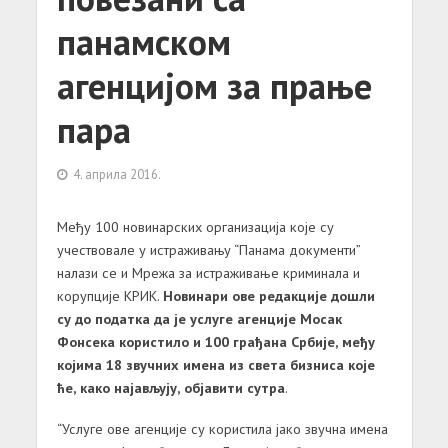
панамском
агенцијом за прање
пара
4. априла 2016.
Међу 100 новинарских организација које су
учествовале у истраживању “Панама документи”
налази се и Мрежа за истраживање криминала и
корупције КРИК.
Новинари ове редакције дошли
су до податка да је услуге агенције Мосак
Фонсека користило и 100 грађана Србије, међу
којима 18 звучних имена из света бизниса које
ће, како најављују, објавити сутра
.
“Услуге ове агенције су користила јако звучна имена