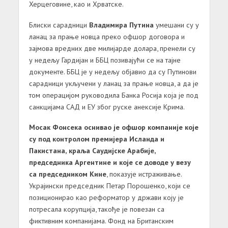
Херцеговине, као и Хрватске.
Блиски сарадници
Владимира Путина
умешани су у
ланац за прање новца преко офшор договора и
зајмова вредних две милијарде долара, пренели су
у недељу Гардијан и ББЦ позивајући се на тајне
документе. ББЦ је у недељу објавио да су Путинови
сарадници укључени у ланац за прање новца, а да је
том операцијом руководила Банка Росија која је под
санкцијама САД и ЕУ због руске анексије Крима.
Мосак Фонсека оснивао је офшор компаније које
су под контролом премијера Исланда и
Пакистана, краља Саудијске Арабије,
председника Аргентине и које се доводе у везу
са председником Кине
, показује истраживање.
Украјински председник Петар Порошенко, који се
позиционирао као реформатор у држави коју је
потресала корупција, такође је повезан са
фиктивним компанијама. Фонд на Британским