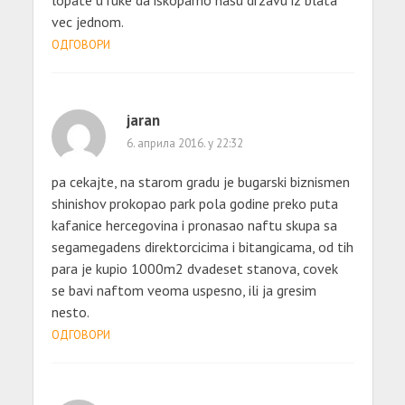
vec jednom.
ОДГОВОРИ
jaran
6. априла 2016. у 22:32
pa cekajte, na starom gradu je bugarski biznismen
shinishov prokopao park pola godine preko puta
kafanice hercegovina i pronasao naftu skupa sa
segamegadens direktorcicima i bitangicama, od tih
para je kupio 1000m2 dvadeset stanova, covek
se bavi naftom veoma uspesno, ili ja gresim
nesto.
ОДГОВОРИ