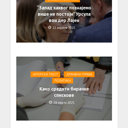
“Запад каквог познајемо
више не постоји” Урсула
вон дер Лајен
22. априла 2025.
АУТОРСКИ ТЕКСТ
ДРЖАВНА УПРАВА
ПОЛИТИКА
Како средити бирачке
спискове
28. марта 2025.