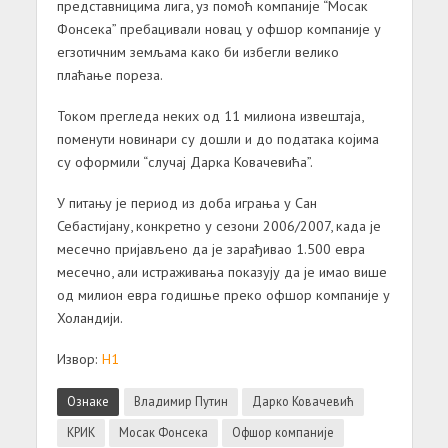
представницима лига, уз помоћ компаније “Мосак
Фонсека” пребацивали новац у офшор компаније у
егзотичним земљама како би избегли велико
плаћање пореза.
Током прегледа неких од 11 милиона извештаја,
поменути новинари су дошли и до података којима
су оформили “случај Дарка Ковачевића”.
У питању је период из доба играња у Сан
Себастијану, конкретно у сезони 2006/2007, када је
месечно пријављено да је зарађивао 1.500 евра
месечно, али истраживања показују да је имао више
од милион евра годишње преко офшор компаније у
Холандији.
Извор:
Н1
Ознаке
Владимир Путин
Дарко Ковачевић
КРИК
Мосак Фонсека
Офшор компаније