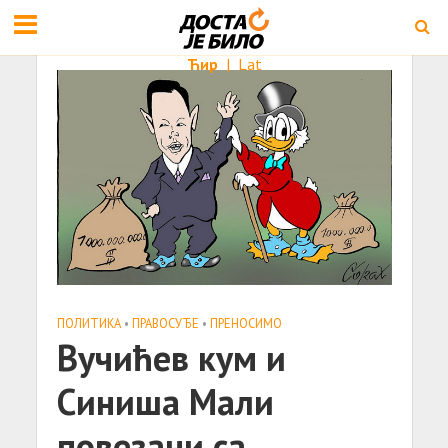
Ћир
|
Lat
ПОЛИТИКА
•
ПРАВОСУЂЕ
•
ПРЕНОСИМО
Вучићев кум и
Синиша Мали
повезани са