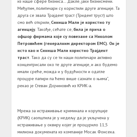
из наше сфере бизниса… Дакле, јаки бизнисмени.
Међутим, политичари су користили друге агенције. Та
друга се звала Трајдент траст (Тридент труст) што
смо већ открили,
Синиша Мали је користио ту
агенцију
. Такође, сећате се,
била је прича о
офшор фирмама које су повезане са Николом
Петровићем (генералним директором ЕМС). Он је
исто као и Синиша Мали користио Трајдент
траст
. Тако да су се ти наши политичари активно
концентрисали око те друге агенције, и ако будемо
имали среће, можда и у будућности и одатле
процуре папири па ћемо више сазнати о њима”,
рекао је Стеван Дојчиновић из КРИК-а.
Мрежа за истраживање криминала и корупције
(КРИК) саопштила је у недељу да је укључена у
истраживање у оквиру којег је процурило 11,5
милиона докумената из компаније Мосак Фонсека.