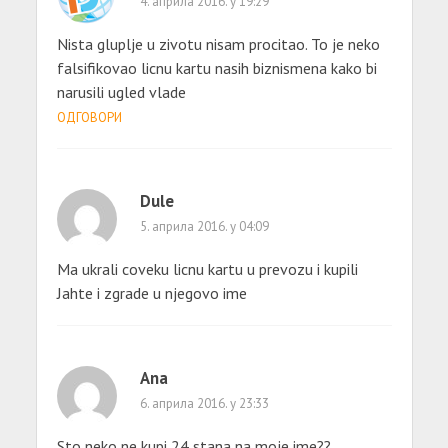
4. априла 2016. у 19:29
Nista gluplje u zivotu nisam procitao. To je neko
falsifikovao licnu kartu nasih biznismena kako bi
narusili ugled vlade
ОДГОВОРИ
Dule
5. априла 2016. у 04:09
Ma ukrali coveku licnu kartu u prevozu i kupili
Jahte i zgrade u njegovo ime
Ana
6. априла 2016. у 23:33
Sto neko ne kupi 24 stana na moje ime??