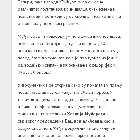
Папири, како наводи КРИК, откривају имена
различитих политичара, криминалца, бизнисмена и
познатих личности који су се скривали иза компанија
основаних у пореским рајевима.
Међународни конзорцијум истраживачких новинара,
немачки лист ”Зидојче Цајтунг“ и више од 100
новинарских организација широм света дошли су у
посед базе докумената која је процурила из једне
од водећих компанија за оснивање офшор фирми
“Мосак Фонсека”.
У документима се открива како су помагали у прању
новца, избегавању санкција и плаћања пореза. У
тајним подацима се, наводно, спомињу 72 садашња
и бивша шефа држава, попут дугогодишњег
египатског председника
Хоснија Мубарака
и
сиријског председника
Башара ал-Асада
, као и
бројни спортисти. Међу документима спомињу се
имена неколико особа компанија из Босне и