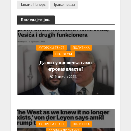
Панама Паперс
Прање новца
Погледајте још
АУТОРСКИ ТЕКСТ
ПОЛИТИКА
ПРАВОСУЂЕ
Да ли су хапшења само
игроказ власти?
9. августа 2025.
АУТОРСКИ ТЕКСТ
ПОЛИТИКА
СПОЉНА ПОЛИТИКА