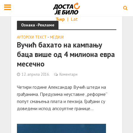
Ћир
|
Lat
Ознака -Рекламе
АУТОРСКИ ТЕКСТ
•
МЕДИЈИ
Вучић бахато на кампању
баца више од 4 милиона евра
месечно
12. априла 2016.
Коментари
Четири године Александар Вучић штеди на
грађанима. Предузима неуставне „реформе“
попут смањења плата и пензија. Грађани су
доведени испод апсоултне границе...