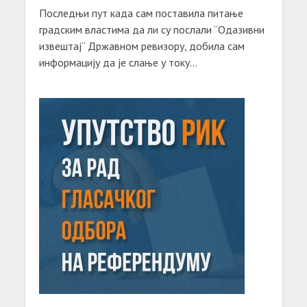
Последњи пут када сам поставила питање
градским властима да ли су послали “Одазивни
извештај“ Државном ревизору, добила сам
информацију да је слање у току...