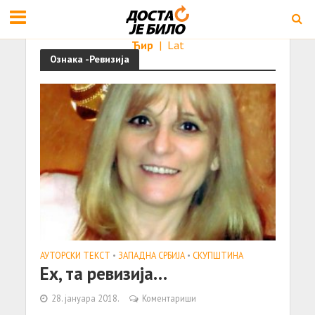
Ћир
|
Lat
Ознака -Ревизија
АУТОРСКИ ТЕКСТ
•
ЗАПАДНА СРБИЈА
•
СКУПШТИНА
Ех, та ревизија…
28. јануара 2018.
Коментариши