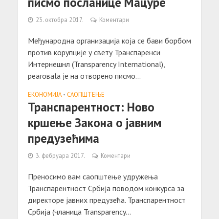
писмо посланице Мацуре
23. октобра 2017.
Коментари
Meђународна организација која се бави борбом
против корупције у свету Транспаренси
Интернешнл (Transparency International),
реаговаla je на отворено писмо...
ЕКОНОМИЈА
•
САОПШТЕЊE
Транспарентност: Ново
кршење Закона о јавним
предузећима
3. фебруара 2017.
Коментари
Преносимо вам саопштење удружења
Транспарентност Србија поводом конкурса за
директоре јавних предузећа. Транспарентност
Србија (чланица Transparency...