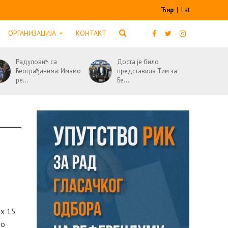
Ћир
|
Lat
ОРГАНИЗАЦИЈА
КОНТАКТ
Радуловић са
Доста је било
Београђанима: Имамо
представила Тим за
ре...
Бе...
их 15
 о