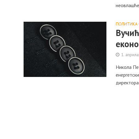
неовлашће
ПОЛИТИКА
Вучић
еконо
1. априла
Николa Пет
енергетски
директорa.