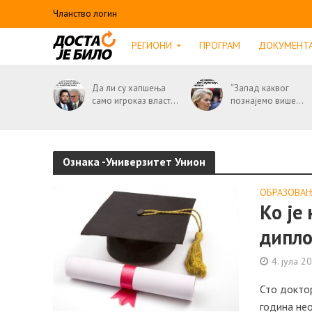
Чланство логин
РЕГИОНИ
ПРОГРАМ
ДОКУМЕНТ
Да ли су хапшења
“Запад каквог
само игроказ власт...
познајемо више...
Ознака -Универзитет Унион
ОБРАЗОВА
Ко је
дипл
4. јула 2
Сто доктор
година не