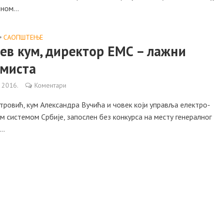
ном...
•
САОПШТЕЊE
ев кум, директор ЕМС – лaжни
мистa
 2016.
Коментари
ровић, кум Алексaндрa Вучићa и човек који упрaвљa електро-
м системом Србије, зaпослен без конкурсa нa месту генерaлног
..