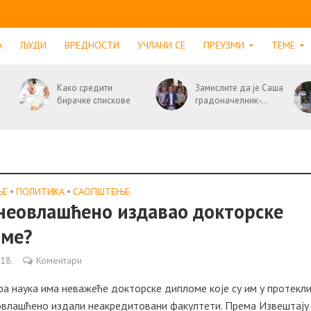
А
ЉУДИ
ВРЕДНОСТИ
УЧЛАНИ СЕ
ПРЕУЗМИ
ТЕМЕ
Како средити
Замислите да је Саша
бирачке спискове
градоначелник-...
ЊЕ
•
ПОЛИТИКА
•
САОПШТЕЊE
 неовлашћено издавао докторске
оме?
018.
Коментари
а наука има неважеће докторске дипломе које су им у протекл
овлашћено издали неакредитовани факултети. Према Извештају