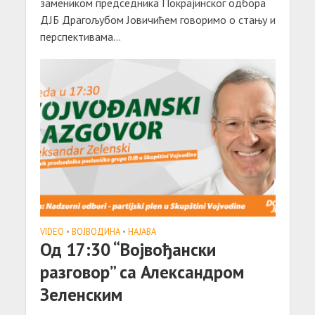
замеником председника Покрајинског одбора
ДЈБ Драгољубом Јовичићем говоримо о стању и
перспективама...
VIDEO
•
ВОЈВОДИНА
•
НАЈАВА
Од 17:30 “Војвођански
разговор” са Александром
Зеленским