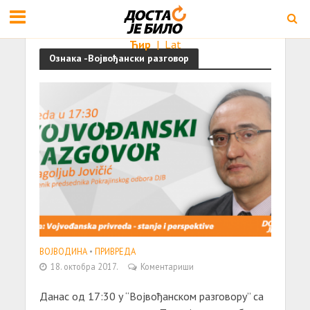
Ћир
|
Lat
Ознака -Војвођански разговор
ВОЈВОДИНА
•
ПРИВРЕДА
18. октобра 2017.
Коментариши
Данас од 17:30 у “Војвођанском разговору” са