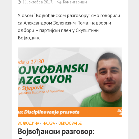
11. октобра 2017.
Коментариши
У овом “Војвођанском разговору” смо говорили
са Александром Зеленским. Тема: надзорни
одбори – партијски плен у Скупштини
Војводине.
ВОЈВОДИНА
•
НАЈАВА
•
ОБРАЗОВАЊЕ
Војвођански разговор: