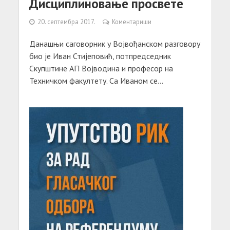
Дисциплиновање просвете
20. септембра 2017.
Коментариши
Данашњи саговорник у Војвођанском разговору
био је Иван Стијеповић, потпредседник
Скупштине АП Војводина и професор на
Техничком факултету. Са Иваном се...