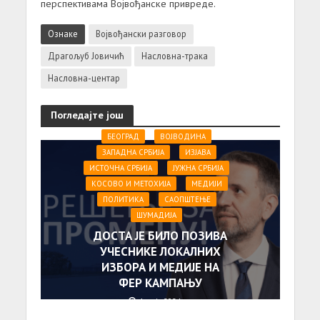
перспективама Војвођанске привреде.
Ознаке
Војвођански разговор
Драгољуб Јовичић
Насловна-трака
Насловна-центар
Погледајте још
БЕОГРАД
ВОЈВОДИНА
ЗАПАДНА СРБИЈА
ИЗЈАВА
ИСТОЧНА СРБИЈА
ЈУЖНА СРБИЈА
КОСОВО И МЕТОХИЈА
МЕДИЈИ
ПОЛИТИКА
САОПШТЕЊE
ШУМАДИЈА
ДОСТА ЈЕ БИЛО ПОЗИВА
УЧЕСНИКЕ ЛОКАЛНИХ
ИЗБОРА И МЕДИЈЕ НА
ФЕР КАМПАЊУ
1. маја 2024.