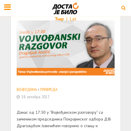
Ћир
|
Lat
ВОЈВОДИНА
•
ПРИВРЕДА
18. октобра 2017.
Данас од 17:30 у “Војвођанском разговору” са
замеником председника Покрајинског одбора ДЈБ
Драгољубом Јовичићем говоримо о стању и