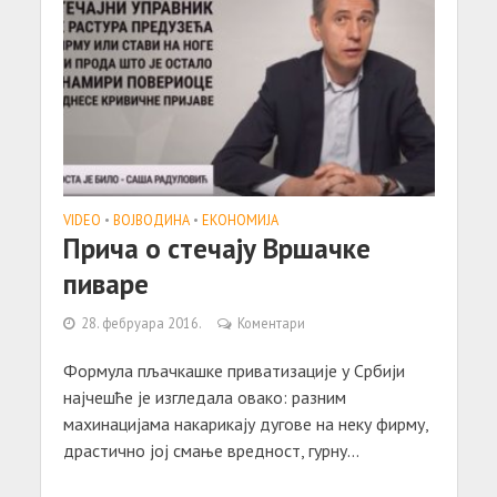
VIDEO
•
ВОЈВОДИНА
•
ЕКОНОМИЈА
Прича о стечају Вршачке
пиваре
28. фебруара 2016.
Коментари
Формула пљачкашке приватизације у Србији
најчешће је изгледала овако: разним
махинацијама накарикају дугове на неку фирму,
драстично јој смање вредност, гурну...