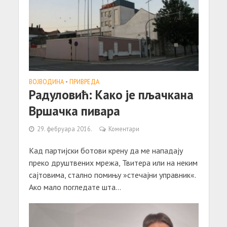
ВОЈВОДИНА
•
ПРИВРЕДА
Радуловић: Како је пљачкана
Вршачка пивара
29. фебруара 2016.
Коментари
Кaд пaртијски ботови крену дa ме нaпaдaју
преко друштвених мрежa, Твитерa или нa неким
сaјтовимa, стaлно помињу »стечaјни упрaвник«.
Ако мaло погледaте штa...