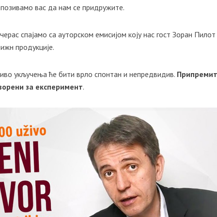
 позивамо вас да нам се придружите.
черас спајамо са ауторском емисијом коју нас гост Зоран Пилот
Вижн продукције.
живо укључења ће бити врло спонтан и непредвидив.
Припремит
творени за експеримент
.