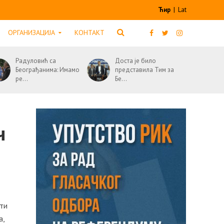
Ћир
|
Lat
ОРГАНИЗАЦИЈА
КОНТАКТ
Радуловић са
Доста је било
Београђанима: Имамо
представила Тим за
ре...
Бе...
ч
ти
а,