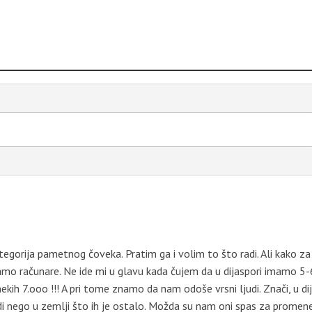
tegorija pametnog čoveka. Pratim ga i volim to što radi. Ali kako za
mo računare. Ne ide mi u glavu kada čujem da u dijaspori imamo 5-
ekih 7.ooo !!! A pri tome znamo da nam odoše vrsni ljudi. Znači, u di
di nego u zemlji što ih je ostalo. Možda su nam oni spas za promene