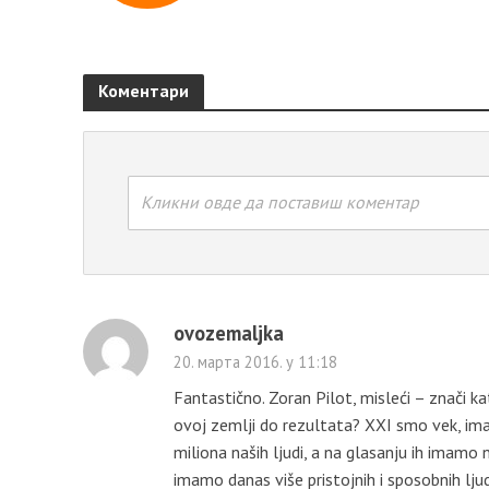
Коментари
Кликни овде да поставиш коментар
ovozemaljka
20. марта 2016. у 11:18
Fantastično. Zoran Pilot, misleći – znači ka
ovoj zemlji do rezultata? XXI smo vek, ima
miliona naših ljudi, a na glasanju ih imamo n
imamo danas više pristojnih i sposobnih lju