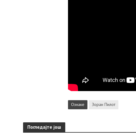
Ознаке
Зоран Пилот
Погледајте још