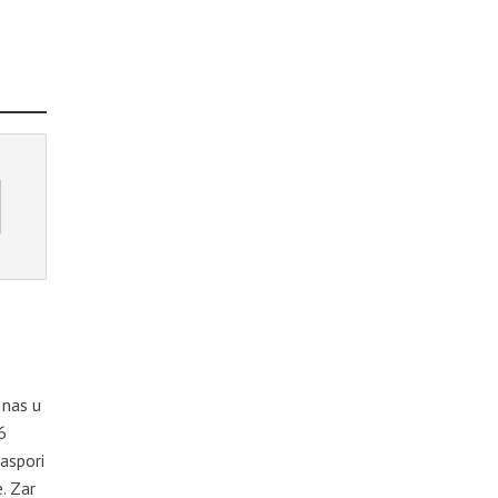
 nas u
6
jaspori
. Zar