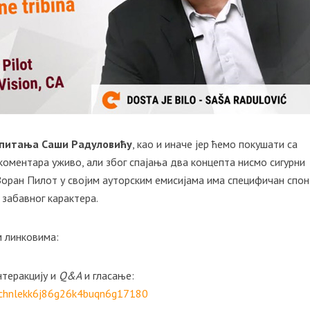
 питања Саши Радуловићу
, као и иначе јер ћемо покушати са
коментара уживо, али због спајања два концепта нисмо сигурни
 Зоран Пилот у својим ауторским емисијама има специфичан спон
 забавног карактера.
м линковима:
нтеракцију и
Q&A
и гласање:
s/chnlekk6j86g26k4buqn6g17180