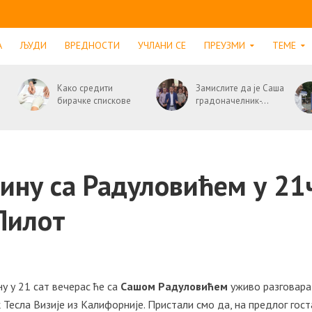
А
ЉУДИ
ВРЕДНОСТИ
УЧЛАНИ СЕ
ПРЕУЗМИ
ТЕМЕ
Како средити
Замислите да је Саша
бирачке спискове
градоначелник-...
бину са Радуловићем у 21
Пилот
у у 21 сат вечерас ће са
Сашом Радуловићем
уживо разговара
к Тесла Визије из Калифорније. Пристали смо да, на предлог гост