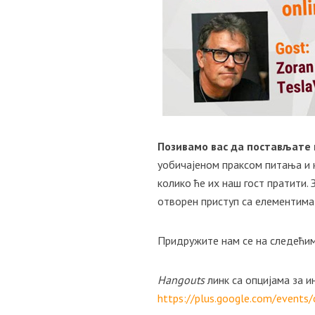
Позивамо вас да постављате
уобичајеном праксом питања и 
колико ће их наш гост пратити.
отворен приступ са елементима
Придружите нам се на следећи
Hangouts
линк са опцијама за и
https://plus.google.com/event