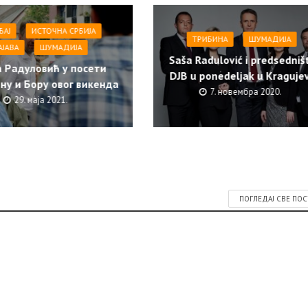
ЂАЈ
ИСТОЧНА СРБИЈА
ТРИБИНА
ШУМАДИЈА
АЈАВА
ШУМАДИЈА
Saša Radulović i predsedniš
 Радуловић у посети
DJB u ponedeljak u Kraguje
ну и Бору овог викенда
7. новембра 2020.
29. маја 2021.
ПОГЛЕДАЈ СВЕ ПО