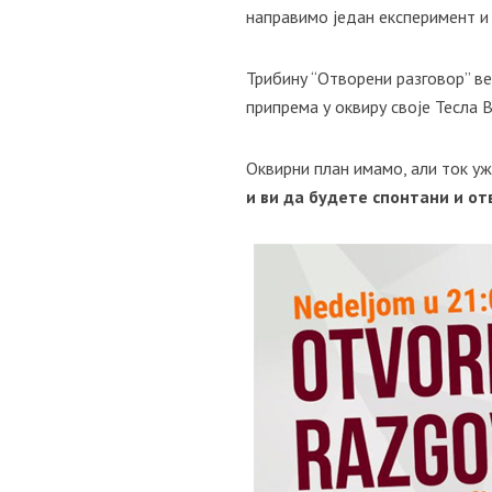
направимо један експеримент и
Трибину “Отворени разговор” ве
припрема у оквиру своје Тесла 
Оквирни план имамо, али ток у
и ви да будете спонтани и о