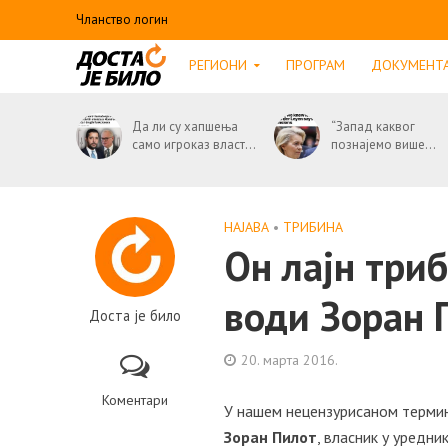
Чланство логин
РЕГИОНИ
ПРОГРАМ
ДОКУМЕНТ
Да ли су хапшења
“Запад каквог
само игроказ власт...
познајемо више...
НАЈАВА
•
ТРИБИНА
Он лајн три
води Зоран 
Доста је било
20. марта 2016.
Коментари
У нашем нецензурисаном термин
Зоран Пилот
, власник у уредни