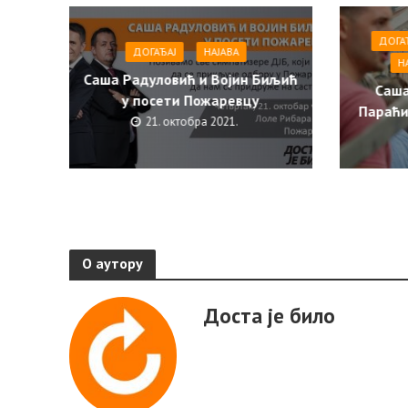
ДОГА
ДОГАЂАЈ
НАЈАВА
Н
Саша Радуловић и Војин Биљић
Саша
у посети Пожаревцу
Параћи
21. октобра 2021.
О аутору
Доста је било