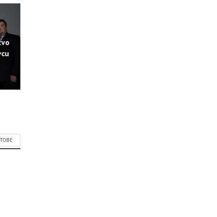
tvo
vcu
СТОВЕ