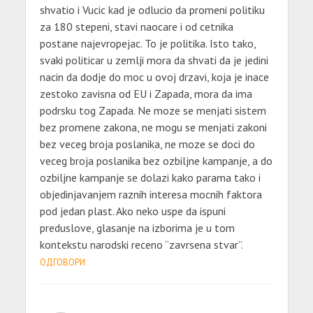
shvatio i Vucic kad je odlucio da promeni politiku
za 180 stepeni, stavi naocare i od cetnika
postane najevropejac. To je politika. Isto tako,
svaki politicar u zemlji mora da shvati da je jedini
nacin da dodje do moc u ovoj drzavi, koja je inace
zestoko zavisna od EU i Zapada, mora da ima
podrsku tog Zapada. Ne moze se menjati sistem
bez promene zakona, ne mogu se menjati zakoni
bez veceg broja poslanika, ne moze se doci do
veceg broja poslanika bez ozbiljne kampanje, a do
ozbiljne kampanje se dolazi kako parama tako i
objedinjavanjem raznih interesa mocnih faktora
pod jedan plast. Ako neko uspe da ispuni
preduslove, glasanje na izborima je u tom
kontekstu narodski receno “zavrsena stvar”.
ОДГОВОРИ