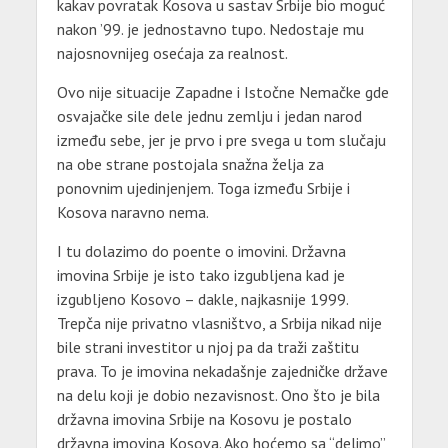
kakav povratak Kosova u sastav Srbije bio moguć
nakon ’99. je jednostavno tupo. Nedostaje mu
najosnovnijeg osećaja za realnost.
Ovo nije situacije Zapadne i Istočne Nemačke gde
osvajačke sile dele jednu zemlju i jedan narod
između sebe, jer je prvo i pre svega u tom slučaju
na obe strane postojala snažna želja za
ponovnim ujedinjenjem. Toga između Srbije i
Kosova naravno nema.
I tu dolazimo do poente o imovini. Državna
imovina Srbije je isto tako izgubljena kad je
izgubljeno Kosovo – dakle, najkasnije 1999.
Trepča nije privatno vlasništvo, a Srbija nikad nije
bile strani investitor u njoj pa da traži zaštitu
prava. To je imovina nekadašnje zajedničke države
na delu koji je dobio nezavisnost. Ono što je bila
državna imovina Srbije na Kosovu je postalo
državna imovina Kosova. Ako hoćemo sa “delimo”