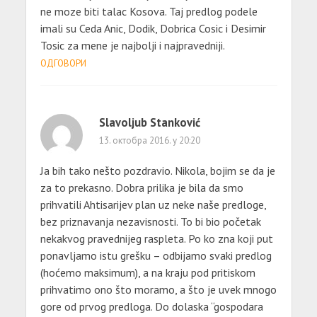
ne moze biti talac Kosova. Taj predlog podele
imali su Ceda Anic, Dodik, Dobrica Cosic i Desimir
Tosic za mene je najbolji i najpravedniji.
ОДГОВОРИ
Slavoljub Stanković
13. октобра 2016. у 20:20
Ja bih tako nešto pozdravio. Nikola, bojim se da je
za to prekasno. Dobra prilika je bila da smo
prihvatili Ahtisarijev plan uz neke naše predloge,
bez priznavanja nezavisnosti. To bi bio početak
nekakvog pravednijeg raspleta. Po ko zna koji put
ponavljamo istu grešku – odbijamo svaki predlog
(hoćemo maksimum), a na kraju pod pritiskom
prihvatimo ono što moramo, a što je uvek mnogo
gore od prvog predloga. Do dolaska “gospodara