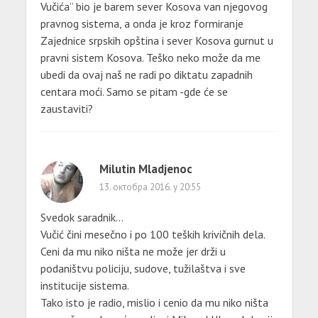
Vučića” bio je barem sever Kosova van njegovog
pravnog sistema, a onda je kroz formiranje
Zajednice srpskih opština i sever Kosova gurnut u
pravni sistem Kosova. Teško neko može da me
ubedi da ovaj naš ne radi po diktatu zapadnih
centara moći. Samo se pitam -gde će se
zaustaviti?
Milutin Mladjenoc
13. октобра 2016. у 20:55
Svedok saradnik…
Vučić čini mesečno i po 100 teških krivičnih dela.
Ceni da mu niko ništa ne može jer drži u
podaništvu policiju, sudove, tužilaštva i sve
institucije sistema.
Tako isto je radio, mislio i cenio da mu niko ništa