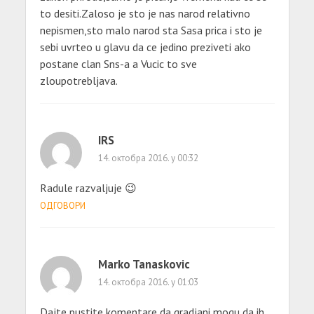
to desiti.Zaloso je sto je nas narod relativno
nepismen,sto malo narod sta Sasa prica i sto je
sebi uvrteo u glavu da ce jedino preziveti ako
postane clan Sns-a a Vucic to sve
zloupotrebljava.
IRS
14. октобра 2016. у 00:32
Radule razvaljuje 😉
ОДГОВОРИ
Marko Tanaskovic
14. октобра 2016. у 01:03
Dajte pustite komentare da gradjani mogu da ih