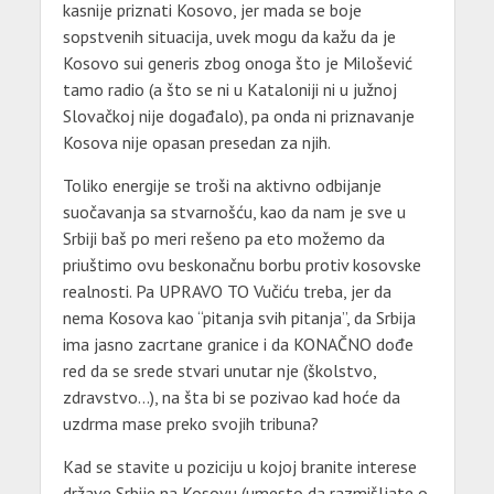
kasnije priznati Kosovo, jer mada se boje
sopstvenih situacija, uvek mogu da kažu da je
Kosovo sui generis zbog onoga što je Milošević
tamo radio (a što se ni u Kataloniji ni u južnoj
Slovačkoj nije događalo), pa onda ni priznavanje
Kosova nije opasan presedan za njih.
Toliko energije se troši na aktivno odbijanje
suočavanja sa stvarnošću, kao da nam je sve u
Srbiji baš po meri rešeno pa eto možemo da
priuštimo ovu beskonačnu borbu protiv kosovske
realnosti. Pa UPRAVO TO Vučiću treba, jer da
nema Kosova kao “pitanja svih pitanja”, da Srbija
ima jasno zacrtane granice i da KONAČNO dođe
red da se srede stvari unutar nje (školstvo,
zdravstvo…), na šta bi se pozivao kad hoće da
uzdrma mase preko svojih tribuna?
Kad se stavite u poziciju u kojoj branite interese
države Srbije na Kosovu (umesto da razmišljate o