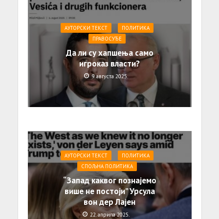
АУТОРСКИ ТЕКСТ
ПОЛИТИКА
ПРАВОСУЂЕ
Да ли су хапшења само
игроказ власти?
9. августа 2025.
АУТОРСКИ ТЕКСТ
ПОЛИТИКА
СПОЉНА ПОЛИТИКА
“Запад каквог познајемо
више не постоји” Урсула
вон дер Лајен
22. априла 2025.