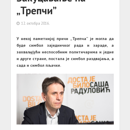
„Трепчи”
12. октобра 2016.
У некој паметнијој причи „Трепча” је могла да
буде симбол заједничког рада и зараде, а
захваљујући неспособним политичарима и једне
и друге стране, постала је симбол раздвајања, а
сада и симбол пљачке.