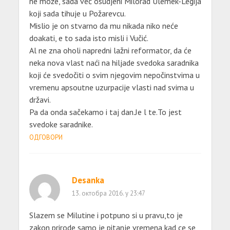
ne može, sada već osudjeni Milorad Ulemek-Legija
koji sada tihuje u Požarevcu.
Mislio je on stvarno da mu nikada niko neće
doakati, e to sada isto misli i Vučić.
Al ne zna oholi napredni lažni reformator, da će
neka nova vlast naći na hiljade svedoka saradnika
koji će svedočiti o svim njegovim nepočinstvima u
vremenu apsoutne uzurpacije vlasti nad svima u
državi.
Pa da onda sačekamo i taj dan.Je l te.To jest
svedoke saradnike.
ОДГОВОРИ
Desanka
13. октобра 2016. у 23:47
Slazem se Milutine i potpuno si u pravu,to je
zakon prirode,samo je pitanje vremena kad ce se