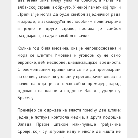
албанској страни и обрнуто. У некој паметнијој причи
„Трепча” је могла да буде симбол заједничког рада
и зараде, а захваљујући неспособним политичарима
и једне и друге стране, постала је симбол
раздвајања, а сада и симбол пљачке.
Колика год била имовина, она је неприкосновена и
мора се штитити. Имовина и уговори су не само
европске, већ неспорне, цивилизацијске вредности.
О елементарним принципима се не да преговарати
па се нису смели ни утопити у преговарачки оквир на
начин на који је то неспособни премијер, зарад
одржања на власти и подршке Запада, урадио у
Бриселу.
Премијер се одржава на власти помоћу две штаке:
једна је потпуна контрола медија, а друга подршка
Запада. Првом штаком манипулише грађанима
Србије, који су изгубили наду и мисле да ништа не