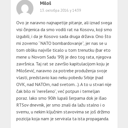
Miloš
13. октобра 2016. у 14:39
Ovo je naravno najnapetije pitanje, ali iznad svega
visi činjenica da smo vodili rat na Kosovu, koji smo
izgubili, i da je Kosovo sada druga država. Ono što
mi zovemo “NATO bombardovanje”, jer nas se u
tom obliku najviše ticalo u tom trenutku (bar eto
mene u Novom Sadu ’99) je deo tog rata, njegova
završnica. Taj rat se završio kapitulacijom koju je
Milošević, naravno za potrebe produženja svoje
vlasti, predstavio kao neku pobedu Srbije (nad
OVK, nad NATOm, nad svetom…). A to u stvari nije
čak bilo ni “nerešeno”, već potpun i temeljan
poraz. Iako smo 90ih lupali šerpama dok je išao
RTSov dnevnik, jer smo znali da lažu stalno i o
svemu, u nekim ključnim stavovima se još držimo
pozicija koja nam je servirala ta ista propaganda.