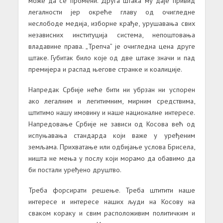
може да се промени. Друга штака му даје привид
легалности јер окреће главу од очигледне
неслободе медија, изборне крађе, урушавања свих
независних институција система, непоштовања
владавине права. „Трепча” је очигледна цена друге
штаке. Губитак било које од две штаке значи и пад
премијера и распад његове странке и коалиције.
Напредак Србије неће бити ни убрзан ни успорен
ако легалним и легитимним, мирним средствима,
штитимо нашу имовину и наше националне интересе.
Напредовање Србије не зависи од Косова већ од
испуњавања стандарда који важе у уређеним
земљама. Прихватање или одбијање услова Брисела,
ништа не мења у послу који морамо да обавимо да
би постали уређено друштво.
Треба форсирати решење. Треба штитити наше
интересе и интересе наших људи на Косову на
сваком кораку и свим расположивим политичким и