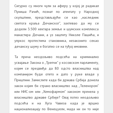
Сигурно су многи чули за аферу у којој је радикал
Пуниша Рачић, познат по атентату у Народној
скупштини, представљајући се као „наследник
светога краља Дечанског”, захтевао да му се
додели 3.500 хектара земље и шумских комплекса
манастира Дечани, а уз заштиту Николе Пашића, и
упркос протестима становника, незаконито секао
дечанску шуму и богатио се на туђој имовини.
Та прича неодољиво подсећа на криминално
усвајање Закона о „Трепчи” у косовском парламенту,
којим се предвиђа да 80 одсто власништва над
компанијом буде отето и дато у руке владе у
Приштини. Замислите када би држава Србија донела
закон којим би страно власништво над „Теленором”
или НИС-ом или „Хемофармом” законом пренела у
власништво државе Србије? Овај потез неодољиво
подсећа и на Хуга Чавеза када је вршио
национализацију по Венецуели, мада ни он то није