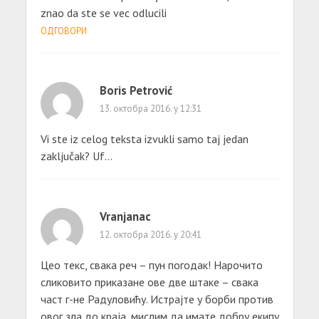
znao da ste se vec odlucili
ОДГОВОРИ
Boris Petrović
13. октобра 2016. у 12:31
Vi ste iz celog teksta izvukli samo taj jedan
zaključak? Uf…
Vranjanac
12. октобра 2016. у 20:41
Цео текс, свака реч – пун погодак! Нарочито
сликовито приказане ове две штаке – свака
част г-не Радуловићу. Истрајте у борби против
овог зла до краја, мислим да имате добру екипу