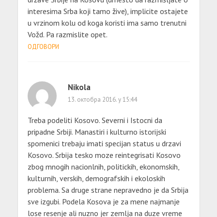
interesima Srba koji tamo žive), implicite ostajete
u vrzinom kolu od koga koristi ima samo trenutni
Vožd. Pa razmislite opet.
ОДГОВОРИ
Nikola
13. октобра 2016. у 15:44
Treba podeliti Kosovo. Severni i Istocni da
pripadne Srbiji. Manastiri i kulturno istorijski
spomenici trebaju imati specijan status u drzavi
Kosovo. Srbija tesko moze reintegrisati Kosovo
zbog mnogih nacionlnih, politickih, ekonomskih,
kulturnih, verskih, demografskih i ekoloskih
problema. Sa druge strane nepravedno je da Srbija
sve izgubi. Podela Kosova je za mene najmanje
lose resenje ali nuzno jer zemlja na duze vreme