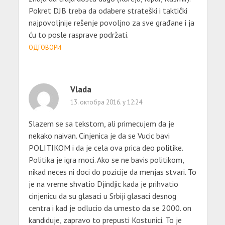
Pokret DJB treba da odabere strateški i taktički
najpovoljnije rešenje povoljno za sve građane i ja
ću to posle rasprave podržati.
ОДГОВОРИ
Vlada
13. октобра 2016. у 12:24
Slazem se sa tekstom, ali primecujem da je
nekako naivan. Cinjenica je da se Vucic bavi
POLITIKOM i da je cela ova prica deo politike.
Politika je igra moci. Ako se ne bavis politikom,
nikad neces ni doci do pozicije da menjas stvari. To
je na vreme shvatio Djindjic kada je prihvatio
cinjenicu da su glasaci u Srbiji glasaci desnog
centra i kad je odlucio da umesto da se 2000. on
kandiduje, zapravo to prepusti Kostunici. To je