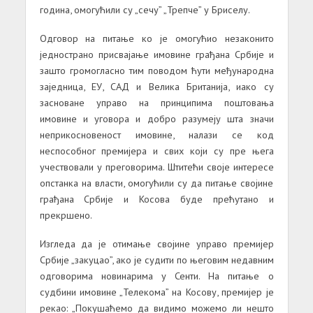
година, омогућили су „сечу” „Трепче” у Бриселу.
Одговор на питање ко је омогућио незаконито
једнострано присвајање имовине грађана Србије и
зашто громогласно тим поводом ћути међународна
заједница, ЕУ, САД и Велика Британија, иако су
засноване управо на принципима поштовања
имовине и уговора и добро разумеју шта значи
неприкосновеност имовине, налази се код
неспособног премијера и свих који су пре њега
учествовали у преговорима. Штитећи своје интересе
опстанка на власти, омогућили су да питање својине
грађана Србије и Косова буде прећутано и
прекршено.
Изгледа да је отимање својине управо премијер
Србије „закуцао”, ако је судити по његовим недавним
одговорима новинарима у Сенти. На питање о
судбини имовине „Телекома” на Косову, премијер је
рекао: „Покушаћемо да видимо можемо ли нешто