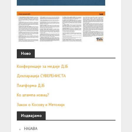
Ново
Конференције за медије ДЈБ
Декларација СУВЕРЕНИСТА
Платформа ДЈБ
Ко штампа новац?
Закон о Косову и Метохији
Издвајамо
НАЈАВА