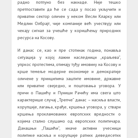
радио потпуно без накнаде. Није тешко
претпоставити да ће се сада у посао укључити и
приватни сектор оличен у неком Весли Кларку или
Медлин Олбрајт, чије компаније већ учествују или
чекају сигнал за учешће у коришћењу природних
ресурса на Косову.
И данас се, као и пре стотинак година, понавља
ситуација у којој лажни наследници „краљева”,
упркос протестима, отимају туђу имовину на Косову и
крше темеље модерне економије и демократије
оличене у принципима заштите имовине, државне
или приватне свеједно, и поштовања уговора. У
причи о Пашићу и Пуниши Рачићу има свега што
карактерише случај „Трепче” данас – насиља власти,
корупције, лагања, крађе, кршења уговора, у ствари
кршења прокламованих европских вредности о
којима стално слушамо од европских политичара.
Данашњи „Пашићи”, иначе активни учесници
политике насиља и корупције ратних деведесетих