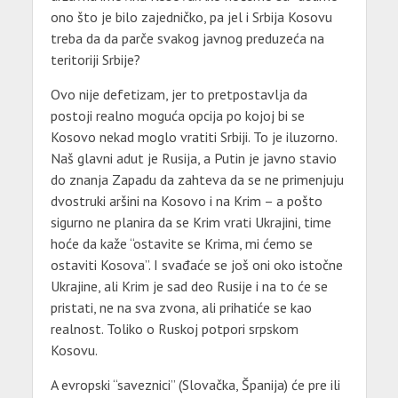
ono što je bilo zajedničko, pa jel i Srbija Kosovu
treba da da parče svakog javnog preduzeća na
teritoriji Srbije?
Ovo nije defetizam, jer to pretpostavlja da
postoji realno moguća opcija po kojoj bi se
Kosovo nekad moglo vratiti Srbiji. To je iluzorno.
Naš glavni adut je Rusija, a Putin je javno stavio
do znanja Zapadu da zahteva da se ne primenjuju
dvostruki aršini na Kosovo i na Krim – a pošto
sigurno ne planira da se Krim vrati Ukrajini, time
hoće da kaže “ostavite se Krima, mi ćemo se
ostaviti Kosova”. I svađaće se još oni oko istočne
Ukrajine, ali Krim je sad deo Rusije i na to će se
pristati, ne na sva zvona, ali prihatiće se kao
realnost. Toliko o Ruskoj potpori srpskom
Kosovu.
A evropski “saveznici” (Slovačka, Španija) će pre ili