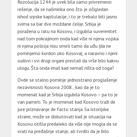
Rezolucija 1244 je uvek bila samo privremeno
rešenje, da se našminka ono što je očigledan
ishod srpske kapitulacije, i to je trebalo biti jasno
svima sa bar dve moždane ćelije. Srbija je
poražena u ratu na Kosovu, i izgubila suverenitet
nad tom pokrajinom onda kad više ni njena vojska
ni njena policija nisu smeli tamo da uđu (da ne
pominjemo kordon oko Kosova), a naravno i njeni
sudovi i svi drugi organi prestali da vrše bilo kakvu
ulogu. Šta onda imaš kad nemaš ništa od toga?
Ovde se stalno pominje jednostrano proglašenje
nezavisnosti Kosova 2008., kao da je to
momenat kad je Srbija izgubila Kosovo – pa to je
van pameti. To je momenat kad Kosovo traži de
jure priznavanje de facto stanja. Sa istorijske
strane, može se diskutovati kad je situacija na
Kosovu otišla predaleko da više nije mogla da se
vrati na pređašnje stanje, ali tvrditi da je bilo