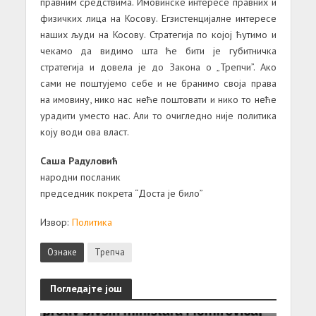
правним средствима. Имовинске интересе правних и
физичких лица на Косову. Егзистенцијалне интересе
наших људи на Косову. Стратегија по којој ћутимо и
чекамо да видимо шта ће бити је губитничка
стратегија и довела је до Закона о „Трепчи”. Ако
сами не поштујемо себе и не бранимо своја права
на имовину, нико нас неће поштовати и нико то неће
урадити уместо нас. Али то очигледно није политика
коју води ова власт.
Саша Радуловић
народни посланик
председник покрета “Доста је било”
Извор:
Политика
Ознаке
Трепча
Погледајте још