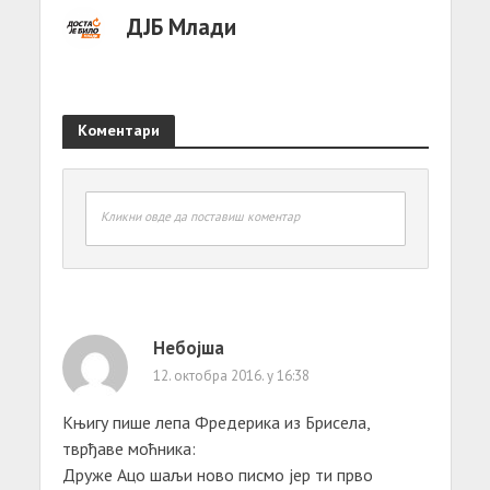
ДЈБ Млади
Коментари
Кликни овде да поставиш коментар
Небојша
12. октобра 2016. у 16:38
Kњигу пише лепа Фредерика из Брисела,
тврђаве моћника:
Друже Ацо шаљи ново писмо јер ти прво