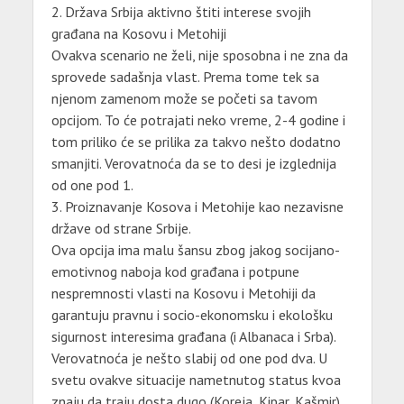
2. Država Srbija aktivno štiti interese svojih
građana na Kosovu i Metohiji
Ovakva scenario ne želi, nije sposobna i ne zna da
sprovede sadašnja vlast. Prema tome tek sa
njenom zamenom može se početi sa tavom
opcijom. To će potrajati neko vreme, 2-4 godine i
tom priliko će se prilika za takvo nešto dodatno
smanjiti. Verovatnoća da se to desi je izglednija
od one pod 1.
3. Proiznavanje Kosova i Metohije kao nezavisne
države od strane Srbije.
Ova opcija ima malu šansu zbog jakog socijano-
emotivnog naboja kod građana i potpune
nespremnosti vlasti na Kosovu i Metohiji da
garantuju pravnu i socio-ekonomsku i ekološku
sigurnost interesima građana (i Albanaca i Srba).
Verovatnoća je nešto slabij od one pod dva. U
svetu ovakve situacije nametnutog status kvoa
znaju da traju dosta dugo (Koreja, Kipar, Kašmir).