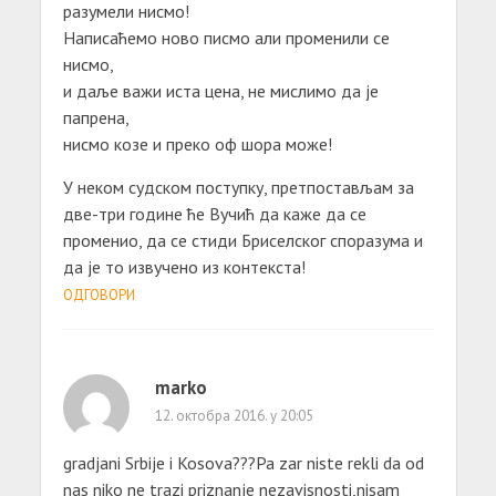
разумели нисмо!
Написаћемо ново писмо али променили се
нисмо,
и даље важи иста цена, не мислимо да је
папрена,
нисмо козе и преко оф шора може!
У неком судском поступку, претпостављам за
две-три године ће Вучић да каже да се
променио, да се стиди Бриселског споразума и
да је то извучено из контекста!
ОДГОВОРИ
marko
12. октобра 2016. у 20:05
gradjani Srbije i Kosova???Pa zar niste rekli da od
nas niko ne trazi priznanje nezavisnosti,nisam