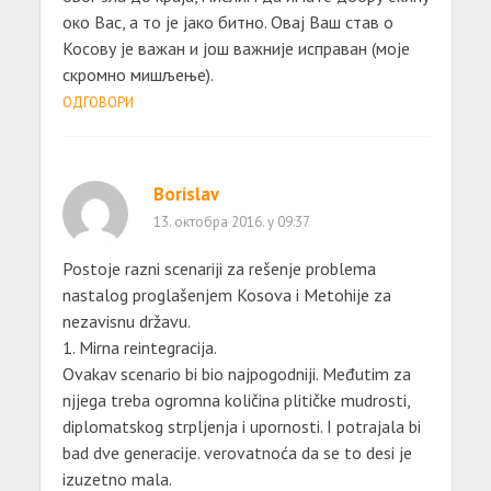
око Вас, а то је јако битно. Овај Ваш став о
Косову је важан и још важније исправан (моје
скромно мишљење).
ОДГОВОРИ
Borislav
13. октобра 2016. у 09:37
Postoje razni scenariji za rešenje problema
nastalog proglašenjem Kosova i Metohije za
nezavisnu državu.
1. Mirna reintegracija.
Ovakav scenario bi bio najpogodniji. Međutim za
njjega treba ogromna količina plitičke mudrosti,
diplomatskog strpljenja i upornosti. I potrajala bi
bad dve generacije. verovatnoća da se to desi je
izuzetno mala.