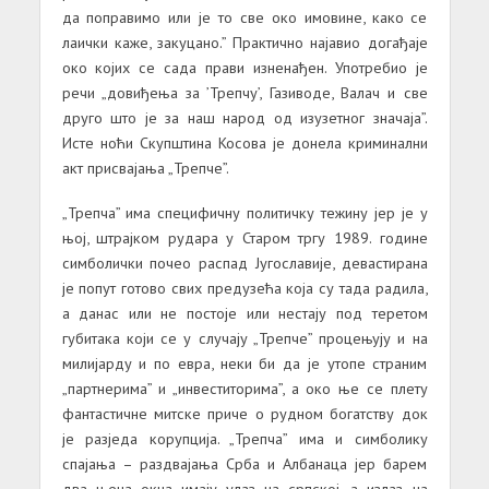
да поправимо или је то све око имовине, како се
лаички каже, закуцано.” Практично најавио догађаје
око којих се сада прави изненађен. Употребио је
речи „довиђења за ’Трепчу’, Газиводе, Валач и све
друго што је за наш народ од изузетног значаја”.
Исте ноћи Скупштина Косова је донела криминални
акт присвајањa „Трепче”.
„Трепча” има специфичну политичку тежину јер је у
њој, штрајком рудара у Старом тргу 1989. године
симболички почео распад Југославије, девастирана
је попут готово свих предузећа која су тада радила,
а данас или не постоје или нестају под теретом
губитака који се у случају „Трепче” процењују и на
милијарду и по евра, неки би да је утопе страним
„партнерима” и „инвеститорима”, а око ње се плету
фантастичне митске приче о рудном богатству док
је разједа корупција. „Трепча” има и симболику
спајања – раздвајања Срба и Албанаца јер барем
два њена окна имају улаз на српској, а излаз на