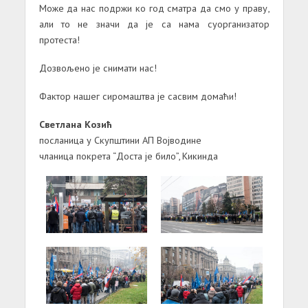
Може да нас подржи ко год сматра да смо у праву,
али то не значи да је са нама суорганизатор
протеста!
Дозвољено је снимати нас!
Фактор нашег сиромаштва је сасвим домаћи!
Светлана Козић
посланица у Скупштини АП Војводине
чланица покрета “Доста је било”, Кикинда