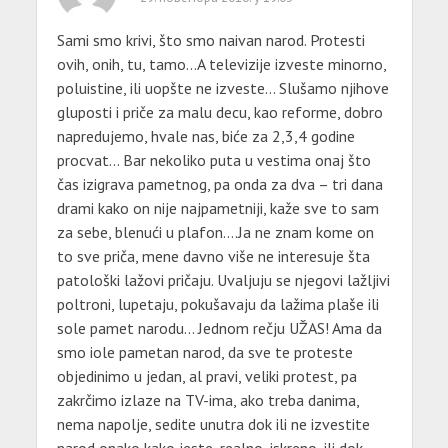
Sami smo krivi, što smo naivan narod. Protesti
ovih, onih, tu, tamo…A televizije izveste minorno,
poluistine, ili uopšte ne izveste… Slušamo njihove
gluposti i priče za malu decu, kao reforme, dobro
napredujemo, hvale nas, biće za 2,3,4 godine
procvat… Bar nekoliko puta u vestima onaj što
čas izigrava pametnog, pa onda za dva – tri dana
drami kako on nije najpametniji, kaže sve to sam
za sebe, blenući u plafon….Ja ne znam kome on
to sve priča, mene davno više ne interesuje šta
patološki lažovi pričaju. Uvaljuju se njegovi lažljivi
poltroni, lupetaju, pokušavaju da lažima plaše ili
sole pamet narodu… Jednom rečju UŽAS! Ama da
smo iole pametan narod, da sve te proteste
objedinimo u jedan, al pravi, veliki protest, pa
zakrčimo izlaze na TV-ima, ako treba danima,
nema napolje, sedite unutra dok ili ne izvestite
narod onako kako jeste, realno, iskreno, ili dok