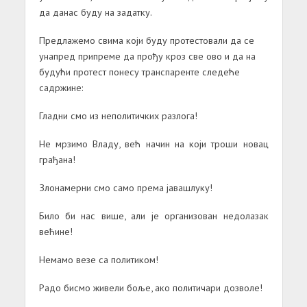
да данас буду на задатку.
Предлажемо свима који буду протестовали да се
унапред припреме да прођу кроз све ово и да на
будући протест понесу транспаренте следеће
садржине:
Гладни смо из неполитичких разлога!
Не мрзимо Владу, већ начин на који троши новац
грађана!
Злонамерни смо само према јавашлуку!
Било би нас више, али је организован недолазак
већине!
Немамо везе са политиком!
Радо бисмо живели боље, ако политичари дозволе!