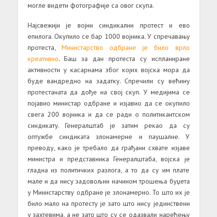
могле видети фотографије са овог скупа.
Најсвежији је војни синдикални протест и ево
епилога. Окупило се бар 1000 војника. У спречавању
протеста,
Министарство одбране је било врло
креативно
. Баш за дан протеста су испланиране
активности у касарнама због којих војска мора да
буде вандредно на задатку. Спречили су већину
протестаната да дође на свој скуп. У медијима се
појавио министар одбране и изјавио да се окупило
свега 200 војника и да се ради о политикантском
синдикату. Генералштаб је затим рекао да су
оптужбе синдиката злонамерне и паушалне. У
преводу, како је требало да грађани схвате изјаве
министра и представника Генералштаба, војска је
гладна из политичких разлога, а то да су им плате
мале и да нису задовољни начином трошења буџета
у Министарству одбране је злонамерно. То што их је
било мало на протесту је зато што нису јединствени
у захтевима, а не зато што су се одазвали наређењу