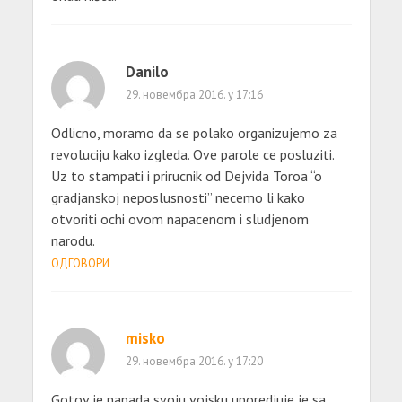
Danilo
29. новембра 2016. у 17:16
Odlicno, moramo da se polako organizujemo za
revoluciju kako izgleda. Ove parole ce posluziti.
Uz to stampati i prirucnik od Dejvida Toroa “o
gradjanskoj neposlusnosti” necemo li kako
otvoriti ochi ovom napacenom i sludjenom
narodu.
ОДГОВОРИ
misko
29. новембра 2016. у 17:20
Gotov je napada svoju vojsku uporedjuje je sa