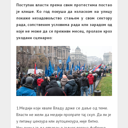
Поступак власти према свим протестима постао
је клише. Ко год покуша да изласком на улицу
покаже незадовољство стањем у свом сектору
рада, сопственим условима рада или зарадом од
које не може да се преживи месец, пролази кроз
уходани сценарио:
1.Медији који хвале Владу држе се даље од теме.
Власти не жели да медији пропрате тај скуп. Да ли је
у питању цензура или аутоцензура, није битно.
Чињеница је да отварање једног погона фабрике