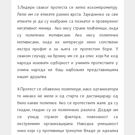
3.Лидери сваког протеста се хитно искомпромитују.
Лепе им се етикете разних врста. Заједничко за све
етикете је да су изабране са познатог и провереног
негативног менија . Ако нису страни плаћеници, онда
су политички мотивисани. Ако нису политички
мотивисани, онда их интересује неки сопствени
екстра профит и за њега се протестом боре. У
сваком случају, на брзину им се да опис који ће код
народа изазвати одбојност и учинити протестанте у
очима народа не баш најбољим представницима
нашег друштва.
4.Протест се обавезно политизује, иако организатори
то никако не желе и од старта се дистанцирају од
било какве политике. Ако се протестанти жале да су
гладни, гладни су из политичких разлога. Додаје им
се утицај страног фактора, повезаност са
екстремним организацијама. Наводна умешаност
оних који су противници тренутне Владе је идеална