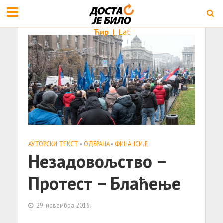
Ћир
|
Lat
АУТОРСКИ ТЕКСТ
•
ОДБРАНА
•
ФИНАНСИЈЕ
Незадовољство –
Протест – Блаћење
29. новембра 2016.