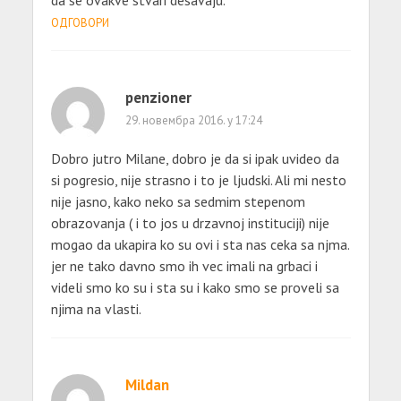
ОДГОВОРИ
penzioner
29. новембра 2016. у 17:24
Dobro jutro Milane, dobro je da si ipak uvideo da
si pogresio, nije strasno i to je ljudski. Ali mi nesto
nije jasno, kako neko sa sedmim stepenom
obrazovanja ( i to jos u drzavnoj instituciji) nije
mogao da ukapira ko su ovi i sta nas ceka sa njma.
jer ne tako davno smo ih vec imali na grbaci i
videli smo ko su i sta su i kako smo se proveli sa
njima na vlasti.
Mildan