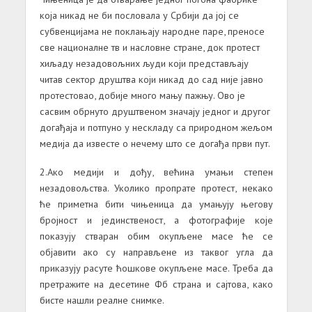
која никад не би пословала у Србији да јој се
субвенцијама не поклањају народне паре, преносе
све националне тв и насловне стране, док протест
хиљаду незадовољних људи који представљају
читав сектор друштва који никад до сад није јавно
протестовао, добије много мању пажњу. Ово је
сасвим обрнуто друштвеном значају једног и другог
догађаја и потпуно у нескладу са природном жељом
медија да известе о нечему што се догађа први пут.
2.Ако медији и дођу, већина умањи степен
незадовољства. Уколико пропрате протест, некако
ће приметна бити чињеница да умањују његову
бројност и јединственост, а фотографије које
показују стваран обим окупљене масе ће се
објавити ако су направљене из таквог угла да
приказују расуте ћошкове окупљене масе. Треба да
претражите на десетине Фб страна и сајтова, како
бисте нашли реалне снимке.