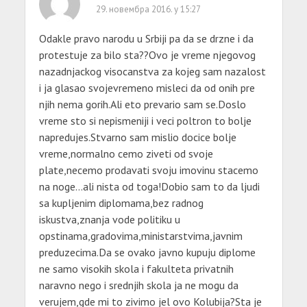
29. новембра 2016. у 15:27
Odakle pravo narodu u Srbiji pa da se drzne i da
protestuje za bilo sta??Ovo je vreme njegovog
nazadnjackog visocanstva za kojeg sam nazalost
i ja glasao svojevremeno misleci da od onih pre
njih nema gorih.Ali eto prevario sam se.Doslo
vreme sto si nepismeniji i veci poltron to bolje
napredujes.Stvarno sam mislio docice bolje
vreme,normalno cemo ziveti od svoje
plate,necemo prodavati svoju imovinu stacemo
na noge…ali nista od toga!Dobio sam to da ljudi
sa kupljenim diplomama,bez radnog
iskustva,znanja vode politiku u
opstinama,gradovima,ministarstvima,javnim
preduzecima.Da se ovako javno kupuju diplome
ne samo visokih skola i fakulteta privatnih
naravno nego i srednjih skola ja ne mogu da
verujem,gde mi to zivimo jel ovo Kolubija?Sta je