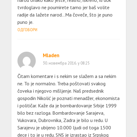
tvrdoglavo ne poumirete tamo jer baš volite
radije da lažete narod…Ma čoveče, što je puno
puno je.
ОДГОВОРИ
Mladen
30. новембра 2016. у 08:25
Čitam komentare i s nekim se slažem a sa nekim
ne. To je normalno. Treba poštovati svakog
čoveka i njegovo mišljenje. Naš predsednik
gospodin Nikolić je poznati menadžer, ekonomista
i političar. Kaže da je bombardovanje Srbije 1999
bilo bez razloga. Bombardovanje Sarajeva,
Vukovara, Dubrovnika, Zadra je bilo u redu. U
Sarajevu je ubijeno 10.000 ljudi od toga 1500
dece i to je u redu. SNS je izrastao iz Srpskog