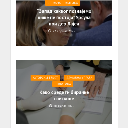
СПОЉНА ПОЛИТИКА
“Запад каквог познајемо
више не постоји” Урсула
вон дер Лајен
22. априла 2025.
АУТОРСКИ ТЕКСТ
ДРЖАВНА УПРАВА
ПОЛИТИКА
Како средити бирачке
спискове
28. марта 2025.