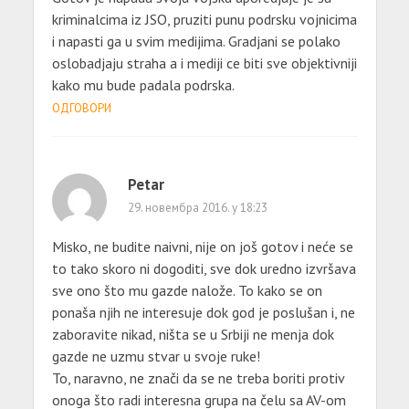
kriminalcima iz JSO, pruziti punu podrsku vojnicima
i napasti ga u svim medijima. Gradjani se polako
oslobadjaju straha a i mediji ce biti sve objektivniji
kako mu bude padala podrska.
ОДГОВОРИ
Petar
29. новембра 2016. у 18:23
Misko, ne budite naivni, nije on još gotov i neće se
to tako skoro ni dogoditi, sve dok uredno izvršava
sve ono što mu gazde nalože. To kako se on
ponaša njih ne interesuje dok god je poslušan i, ne
zaboravite nikad, ništa se u Srbiji ne menja dok
gazde ne uzmu stvar u svoje ruke!
To, naravno, ne znači da se ne treba boriti protiv
onoga što radi interesna grupa na čelu sa AV-om