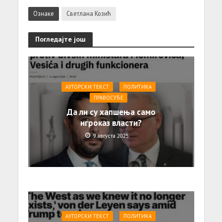
Ознаке
Светлана Козић
Погледајте још
АУТОРСКИ ТЕКСТ
ПОЛИТИКА
ПРАВОСУЂЕ
Да ли су хапшења само
игроказ власти?
9. августа 2025.
АУТОРСКИ ТЕКСТ
ПОЛИТИКА