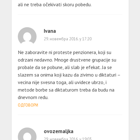
ali ne treba očekivati skoru pobedu.
Ivana
29. новембра 2016. у 17:20
Ne zaboravite ni proteste penzionera, koji su
odrzani nedavno. Mnoge drustvene grupacije su
probale da se pobune, ali slab je efekat. Ja se
slazem sa onima koji kazu da zivimo u diktaturi –
vecina nije svesna toga, ali uvidece ubrzo, i
metode borbe sa diktaturom treba da budu na
dnevnom redu.
ОДГОВОРИ
ovozemaljka
29. новембра 2016. у 19:03