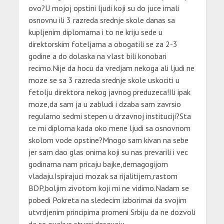
ovo?U mojoj opstini ljudi koji su do juce imali
osnovnu ili 3 razreda srednje skole danas sa
kupljenim diplomama i to ne kriju sede u
direktorskim foteljama a obogatili se za 2-3
godine a do dolaska na vlast bili konobari
recimo.Nije da hocu da vredjam nekoga ali ljudi ne
moze se sa 3 razreda srednje skole uskociti u
fetolju direktora nekog javnog preduzeca!Ili ipak
moze,da sam ja u zabludi i dzaba sam zavrsio
regularno sedmi stepen u drzavnoj instituciji?Sta
ce mi diploma kada oko mene ljudi sa osnovnom
skolom vode opstine?Mnogo sam kivan na sebe
jer sam dao glas onima koji su nas prevarili i vec
godinama nam pricaju bajke,demagogijom
vladaju.Ispirajuci mozak sa rijalitijem,rastom
BDP,boljim zivotom koji mi ne vidimo.Nadam se
pobedi Pokreta na sledecim izborimai da svojim
utvrdjenim principima promeni Srbiju da ne dozvoli
da se ovakve stvari desavaju.