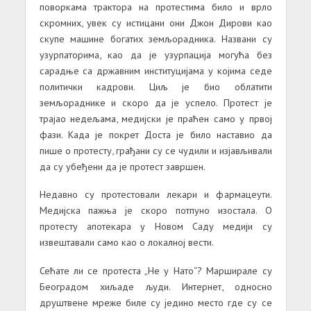
поворкама трактора на протестима било и врло
скромних, увек су истицани они Джон Дирови као
скупе машине богатих земљорадника. Названи су
узурпаторима, као да је узурпација могућа без
сарадње са државним институцијама у којима седе
политички кадрови. Циљ је био облатити
земљораднике и скоро да је успело. Протест је
трајао недељама, медијски је праћен само у првој
фази. Када је покрет Доста је било наставио да
пише о протесту, грађани су се чудили и изјављивали
да су убеђени да је протест завршен.
Недавно су протестовали лекари и фармацеути.
Медијска пажња је скоро потпуно изостала. О
протесту апотекара у Новом Саду медији су
извештавали само као о локалној вести.
Сећате ли се протеста „Не у Нато“? Марширале су
Београдом хиљаде људи. Интернет, односно
друштвене мреже биле су једино место где су се