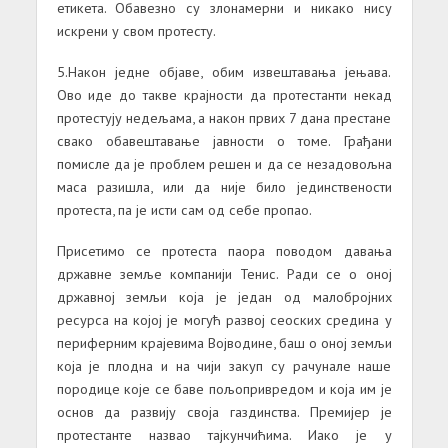
етикета. Обавезно су злонамерни и никако нису
искрени у свом протесту.
5.Након једне објаве, обим извештавања јењава.
Ово иде до такве крајности да протестанти некад
протестују недељама, а након првих 7 дана престане
свако обавештавање јавности о томе. Грађани
помисле да је проблем решен и да се незадовољна
маса разишла, или да није било јединствености
протеста, па је исти сам од себе пропао.
Присетимо се протеста паора поводом давања
државне земље компанији Тенис. Ради се о оној
државној земљи која је један од малобројних
ресурса на којој је могућ развој сеоских средина у
периферним крајевима Војводине, баш о оној земљи
која је плодна и на чији закуп су рачунале наше
породице које се баве пољопривредом и која им је
основ да развију своја газдинства. Премијер је
протестанте назвао тајкунчићима. Иако је у