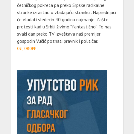
četničkog pokreta pa preko Srpske radikalne
stranke izrastao u vladajuću stranku . Naprednjaci
će vladati sledećin 40 godina najmanje. Zašto
protesti kad u Srbiji živimo “fantastično”. To nas
svaki dan preko TV izveštava naš premijer
gospodin Vučić poznati pravnik i političar.
ОДГОВОРИ