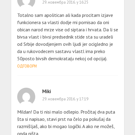
29. новембра 2016. у 16:25
Totalno sam apolitican ali kada procitam izjave
funkcionera sa vlasti dodje mi pomisao da oni
obican narod mrze vise od siptara i hrvata. Da li se
bivsa vlast i bivsi predsednik stide sta su uradeli
od Srbije dovodjenjem ovih ljudi jer ocigledno je
da u rukovodecem sastavu vlastl ima preko
50posto bivsih demokrata(u nekoj od opcija).
ОДГОВОРИ
Miki
29. новембра 2016. у 17:19
Mildan! Da ti nisi malo odlepio. Pročitaj dva puta
šta si napisao, stavi prst na čelo pa pokušaj da
razmišljaš, ako bi mogao logički. A ako ne možeš,
onda ništa.