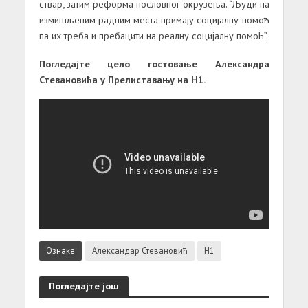
ствар, затим реформа пословног окрузења. “Људи на
измишљеним радним места примају социјалну помоћ
па их треба и пребацити на реалну социјалну помоћ”.
Погледајте цело гостовање Александра
Стевановића у Прелиставању на Н1.
Ознаке
Александар Стевановић
Н1
Погледајте још