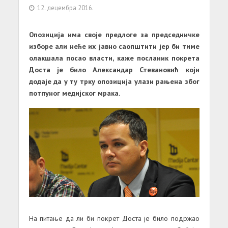
12. децембра 2016.
Опозиција има своје предлоге за председничке
изборе али неће их јавно саопштити јер би тиме
олакшала посао власти, каже посланик покрета
Доста је било Александар Стевановић који
додаје да у ту трку опозиција улази рањена због
потпуног медијског мрака.
На питање да ли би покрет Доста је било подржао