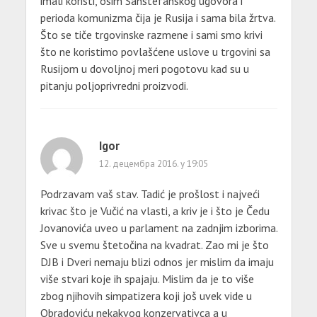
imali koristi, osim Sanstefanskog ugovora i
perioda komunizma čija je Rusija i sama bila žrtva.
Što se tiče trgovinske razmene i sami smo krivi
što ne koristimo povlašćene uslove u trgovini sa
Rusijom u dovoljnoj meri pogotovu kad su u
pitanju poljoprivredni proizvodi.
Igor
12. децембра 2016. у 19:05
Podrzavam vaš stav. Tadić je prošlost i najveći
krivac što je Vučić na vlasti, a kriv je i što je Čedu
Jovanovića uveo u parlament na zadnjim izborima.
Sve u svemu štetočina na kvadrat. Zao mi je što
DJB i Dveri nemaju blizi odnos jer mislim da imaju
više stvari koje ih spajaju. Mislim da je to više
zbog njihovih simpatizera koji još uvek vide u
Obradoviću nekakvog konzervativca a u