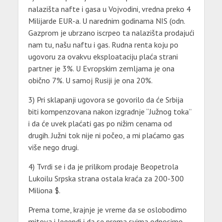
nalazišta nafte i gasa u Vojvodini, vredna preko 4
Milijarde EUR-a. U narednim godinama NIS (odn.
Gazprom je ubrzano iscrpeo ta nalazišta prodajući
nam tu, našu naftu i gas. Rudna renta koju po
ugovoru za ovakvu eksploataciju plaća strani
partner je 3%. U Evropskim zemljama je ona
obično 7%. U samoj Rusiji je ona 20%.
3) Pri sklapanji ugovora se govorilo da će Srbija
biti kompenzovana nakon izgradnje “Južnog toka”
i da će uvek plaćati gas po nižim cenama od
drugih. Južni tok nije ni počeo, a mi plaćamo gas
više nego drugi.
4) Tvrdi se i da je prilikom prodaje Beopetrola
Lukoilu Srpska strana ostala kraća za 200-300
Miliona $.
Prema tome, krajnje je vreme da se oslobodimo
mitova i legendi i da se prema svima odnosimo