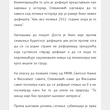
Коментаришући то што је дефицит представљен као
најмањи у историји, Стевановић одговара да то
зависи кад почиње историја јер је раније било нижих
дефицита. “Али, ако почиње 2012. године онда је то
тачно”.
Наглашава да покрет Доста је било није против
смањења буџетског дефицита али јесте против тога
да се са једне стране не реформишу предузећа
који сустински стврају дефицит а да се онда то
надомешћује одузимањем новца од пензионера или
кроз акцизе за струју.
На опаску да похвале стижу од ММФ, Светске банке
и Фискалног савета, Стевановић каже да Фискални
савет посматра како да се дефицит смањи на 0 а не
посматрају како ће то да утиче на првреду. “То
никад није био предмет њиховог интереса”.
Према његовим речима, сечење субвенција је прва