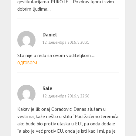
gestikulacijama. PUKO JE….Pozdrav Igoru i svim
dobrim ljudima…
Daniel
12. децембра 2016. у 20:31
Sta nije u redu sa ovom voditeljkom….
ОДГОВОРИ
Sale
12. децембра 2016. у 22:56
Kakav je lik onaj Obradović. Danas slušam u
vestima, kaže nešto u stilu “Podržaćemo Jeremića
ako bude bio protiv ulaska u EU”, pa onda dodaje
“a ako je već protiv EU, onda je isti kao i mi, pa je