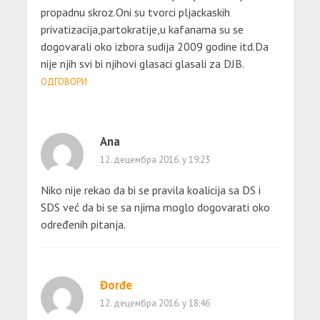
propadnu skroz.Oni su tvorci pljackaskih
privatizacija,partokratije,u kafanama su se
dogovarali oko izbora sudija 2009 godine itd.Da
nije njih svi bi njihovi glasaci glasali za DJB.
ОДГОВОРИ
Ana
12. децембра 2016. у 19:23
Niko nije rekao da bi se pravila koalicija sa DS i
SDS već da bi se sa njima moglo dogovarati oko
određenih pitanja.
Đorđe
12. децембра 2016. у 18:46