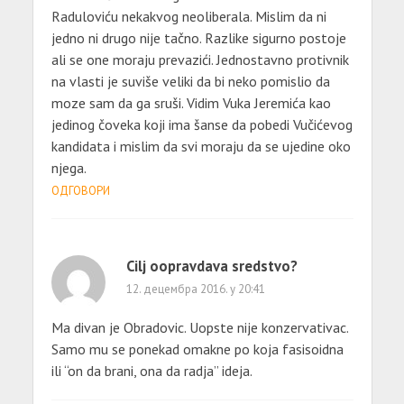
Raduloviću nekakvog neoliberala. Mislim da ni
jedno ni drugo nije tačno. Razlike sigurno postoje
ali se one moraju prevazići. Jednostavno protivnik
na vlasti je suviše veliki da bi neko pomislio da
moze sam da ga sruši. Vidim Vuka Jeremića kao
jedinog čoveka koji ima šanse da pobedi Vučićevog
kandidata i mislim da svi moraju da se ujedine oko
njega.
ОДГОВОРИ
Cilj oopravdava sredstvo?
12. децембра 2016. у 20:41
Ma divan je Obradovic. Uopste nije konzervativac.
Samo mu se ponekad omakne po koja fasisoidna
ili “on da brani, ona da radja” ideja.