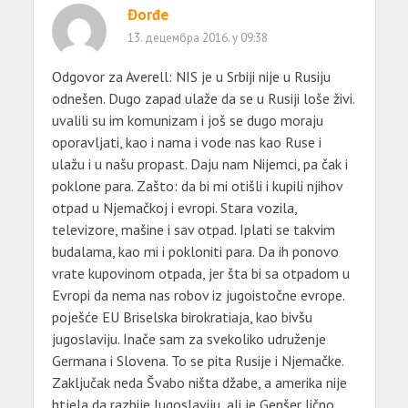
Đorđe
13. децембра 2016. у 09:38
Odgovor za Averell: NIS je u Srbiji nije u Rusiju
odnešen. Dugo zapad ulaže da se u Rusiji loše živi.
uvalili su im komunizam i još se dugo moraju
oporavljati, kao i nama i vode nas kao Ruse i
ulažu i u našu propast. Daju nam Nijemci, pa čak i
poklone para. Zašto: da bi mi otišli i kupili njihov
otpad u Njemačkoj i evropi. Stara vozila,
televizore, mašine i sav otpad. Iplati se takvim
budalama, kao mi i pokloniti para. Da ih ponovo
vrate kupovinom otpada, jer šta bi sa otpadom u
Evropi da nema nas robov iz jugoistočne evrope.
poješće EU Briselska birokratiaja, kao bivšu
jugoslaviju. Inače sam za svekoliko udruženje
Germana i Slovena. To se pita Rusije i Njemačke.
Zaključak neda Švabo ništa džabe, a amerika nije
htjela da razbije Jugoslaviju, ali je Genšer lično