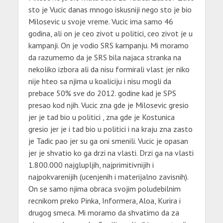
sto je Vucic danas mnogo iskusniji nego sto je bio
Milosevic u svoje vreme. Vucic ima samo 46
godina, ali on je ceo zivot u politici, ceo zivot je u
kampanji. On je vodio SRS kampanju. Mi moramo
da razumemo da je SRS bila najaca stranka na
nekoliko izbora ali da nisu formirali vlast jer niko
nije hteo sa njima u koaliciju i nisu mogli da
prebace 50% sve do 2012. godine kad je SPS
presao kod njih. Vucic zna gde je Milosevic gresio
jer je tad bio u politici , zna gde je Kostunica
gresio jer je i tad bio u politici i na kraju zna zasto
je Tadic pao jer su ga oni smenili. Vucic je opasan
jer je shvatio ko ga drzi na vlasti. Drzi ga na vlasti
1.800.000 najglupljih, najprimitivnijih i
najpokvarenijih (ucenjenih i materijalno zavisnih).
On se samo njima obraca svojim poludebilnim
recnikom preko Pinka, Informera, Aloa, Kurira i
drugog smeca. Mi moramo da shvatimo da za