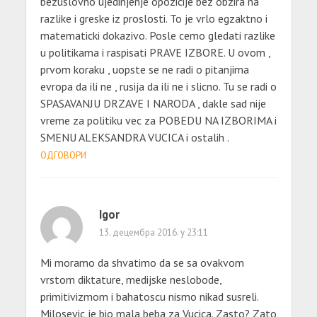
bezuslovno ujedinjenje opozicije bez obzira na
razlike i greske iz proslosti. To je vrlo egzaktno i
matematicki dokazivo. Posle cemo gledati razlike
u politikama i raspisati PRAVE IZBORE. U ovom ,
prvom koraku , uopste se ne radi o pitanjima
evropa da ili ne , rusija da ili ne i slicno. Tu se radi o
SPASAVANJU DRZAVE I NARODA , dakle sad nije
vreme za politiku vec za POBEDU NA IZBORIMA i
SMENU ALEKSANDRA VUCICA i ostalih .
ОДГОВОРИ
Igor
13. децембра 2016. у 23:11
Mi moramo da shvatimo da se sa ovakvom
vrstom diktature, medijske neslobode,
primitivizmom i bahatoscu nismo nikad susreli.
Milosevic je bio mala beba za Vucica. Zasto? Zato