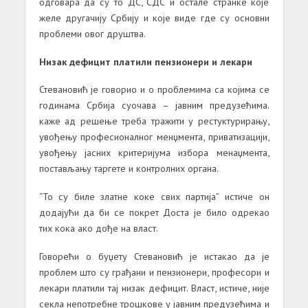
одговара да су то ДС, СДС и остале странке које
желе другачију Србију и које виде где су основни
проблеми овог друштва.
Низак дефицит платили пензионери и лекари
Стевановић је говорио и о проблемима са којима се
годинама Србија суочава – јавним предузећима.
каже ад решење треба тражити у рестуктурирању,
увођењу професионалног менџмента, приватизацији,
увођењу јасних критеријума избора менаџмента,
постављању таргете и контролних органа.
“То су биле златне коке свих партија” истиче он
додајући да би се покрет Доста је било одрекао
тих кока ако дође на власт.
Говорећи о буџету Стевановић је истакао да је
проблем што су грађани и пензионери, професори и
лекари платили тај низак дефицит. Власт, истиче, није
секла непотребне трошкове у јавним предузећима и