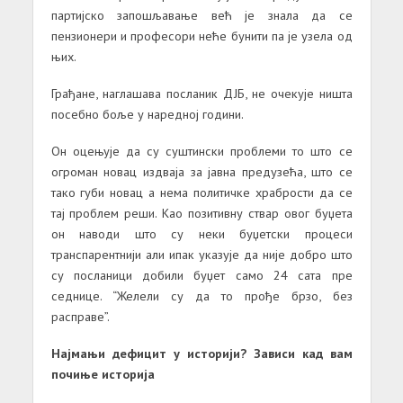
партијско запошљавање већ је знала да се
пензионери и професори неће бунити па је узела од
њих.
Грађане, наглашава посланик ДЈБ, не очекује ништа
посебно боље у наредној години.
Он оцењује да су суштински проблеми то што се
огроман новац издваја за јавна предузећа, што се
тако губи новац а нема политичке храбрости да се
тај проблем реши. Као позитивну ствар овог буџета
он наводи што су неки буџетски процеси
транспарентнији али ипак указује да није добро што
су посланици добили буџет само 24 сата пре
седнице. “Желели су да то прође брзо, без
расправе”.
Најмањи дефицит у историји? Зависи кад вам
почиње историја