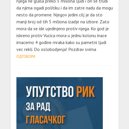
njega ne glasa preko 5 miliona ljudi i on se trudi
da njima ogadi politiku i da im zatre nadu da mogu
nesto da promene. Njegov jedini cilj je da sto
manji broj od tih 5 miliona izadje na izbore. Zato
mora da se ide ujedinjeno protiv njega. Ko god je
iskreno protiv Vucica mora u jednu kolonu inace
imacemo 4 godine mraka kako su pametni ljudi
vec rekli. Do oslobodjenja! Pozdrav svima
ОДГОВОРИ