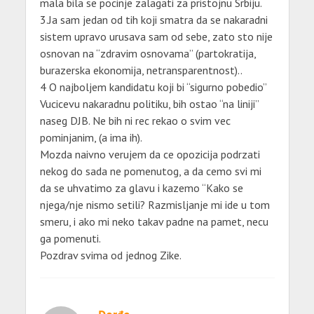
mala bila se pocinje zalagati za pristojnu Srbiju.
3.Ja sam jedan od tih koji smatra da se nakaradni
sistem upravo urusava sam od sebe, zato sto nije
osnovan na “zdravim osnovama” (partokratija,
burazerska ekonomija, netransparentnost)..
4 O najboljem kandidatu koji bi “sigurno pobedio”
Vucicevu nakaradnu politiku, bih ostao “na liniji”
naseg DJB. Ne bih ni rec rekao o svim vec
pominjanim, (a ima ih).
Mozda naivno verujem da ce opozicija podrzati
nekog do sada ne pomenutog, a da cemo svi mi
da se uhvatimo za glavu i kazemo “Kako se
njega/nje nismo setili? Razmisljanje mi ide u tom
smeru, i ako mi neko takav padne na pamet, necu
ga pomenuti.
Pozdrav svima od jednog Zike.