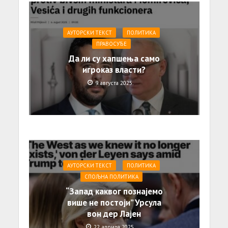
АУТОРСКИ ТЕКСТ
ПОЛИТИКА
ПРАВОСУЂЕ
Да ли су хапшења само
игроказ власти?
9. августа 2025.
АУТОРСКИ ТЕКСТ
ПОЛИТИКА
СПОЉНА ПОЛИТИКА
“Запад каквог познајемо
више не постоји” Урсула
вон дер Лајен
22. априла 2025.