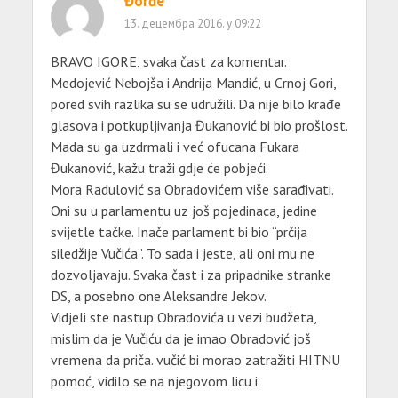
Đorđe
13. децембра 2016. у 09:22
BRAVO IGORE, svaka čast za komentar.
Medojević Nebojša i Andrija Mandić, u Crnoj Gori,
pored svih razlika su se udružili. Da nije bilo krađe
glasova i potkupljivanja Đukanović bi bio prošlost.
Mada su ga uzdrmali i već ofucana Fukara
Đukanović, kažu traži gdje će pobjeći.
Mora Radulović sa Obradovićem više sarađivati.
Oni su u parlamentu uz još pojedinaca, jedine
svijetle tačke. Inače parlament bi bio “prčija
siledžije Vučića”. To sada i jeste, ali oni mu ne
dozvoljavaju. Svaka čast i za pripadnike stranke
DS, a posebno one Aleksandre Jekov.
Vidjeli ste nastup Obradovića u vezi budžeta,
mislim da je Vučiću da je imao Obradović još
vremena da priča. vučić bi morao zatražiti HITNU
pomoć, vidilo se na njegovom licu i