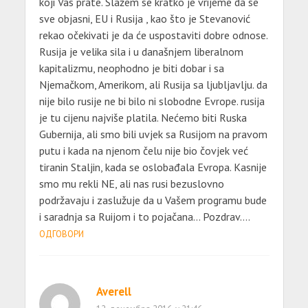
koji Vas prate. Slažem se kratko je vrijeme da se
sve objasni, EU i Rusija , kao što je Stevanović
rekao očekivati je da će uspostaviti dobre odnose.
Rusija je velika sila i u današnjem liberalnom
kapitalizmu, neophodno je biti dobar i sa
Njemačkom, Amerikom, ali Rusija sa ljubljavlju. da
nije bilo rusije ne bi bilo ni slobodne Evrope. rusija
je tu cijenu najviše platila. Nećemo biti Ruska
Gubernija, ali smo bili uvjek sa Rusijom na pravom
putu i kada na njenom čelu nije bio čovjek već
tiranin Staljin, kada se oslobađala Evropa. Kasnije
smo mu rekli NE, ali nas rusi bezuslovno
podržavaju i zaslužuje da u Vašem programu bude
i saradnja sa Ruijom i to pojačana… Pozdrav….
ОДГОВОРИ
Averell