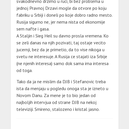
svakodnevno drzimo u ruci, bi bez problema u
jednoj Pravnoj Drzavi mogle da otvore po koju
fabriku u Srbiji i doneli po koje dobro radno mesto.
Rusija sigurno ne, jer nema nista od ekonomije
sem nafte i gasa.
A Staljin i Sieg Heil su davno prosla vremena. Ko
se zeli danas na njih pozivati, taj ostaje vecito
jucernji, bez da je primetio, da to vise nikoga u
svetu ne interesuje. A Rusija ce stajati iza Srbije
(ne njenih interesa) samo dok sama ima interesa
od toga.
Tako da ja ne mislim da DJB i Stefanovic treba
ista da menjaju u pogledu onoga sta je izneto u
Novom Danu. Za mene je to bio jedan od
najboljih intervjua od strane DJB na nekoj
televiziji. Smireno, stalozeno i kristal jasno.