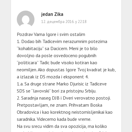
jedan Zika
12. децембра 2016. у 22:18
Pozdrav Vama Igore i svim ostalim
1. Dodao bih Tadicevim nerazumnim potezima
“kohabitaciju” sa Dacicem. Meni je to bilo
dovoljno da posle osvedoceno pogubnih
“politicara” Tadic bude visoko kotiran kao
neomiljen. Ako dopustas Igore Tvoj kvadrat je kub,
a izlazak iz DS mozda i eksponent 4.
1.a. Sa druge strane Marko Djurisic iz Tadiceve
SDS se “lavovski” bori za pristojnu Srbiju.
2. Saradnja naseg DJB i Dveri verovatno postoji.
Pretpostavljam, ne znam. Prihvatam Boska
Obradovica i kao korektnog neistomisljenikai kao
saradnika. Videcemo kada bude vreme.
Na svu srecu vidim da sva opozicija, ma koliko