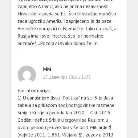
zaprijetio Americi, ako ne prizna nezavisnost
Hrvatske raspada se EU. Što bi strašno naročito
tada ugrozilo Ameriku i zaprijećeno je da baze
Američke moraju ići iz Njemačke. Tako da znaš, a
Rusija ima i svoj interes, što je i normalno
priznaćeš…Pozdrav i svako dobro želim.
MM
13. децембра 2016. у 16:32
Par informacija:
1) U današnjem listu “Politika” na str. 5 je data
tabela sa prikazom spoljnotrgovinske razmene
Srbije i Rusije u periodu Jan 2010. – Okt 2016.
Godišnji deficit Srbije u trgovini sa Rusijom u
ovom periodu je uvek bio više od 1 Milijarde $
(najviše 2011: 1,861 Milijardi $), izuzev u 2013.