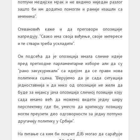
потпуни медијски мрак и не видимо ниједан разлог
зашто би им додатно помогли и раније изашли са
именима”.
Стевановић каже и да преговори опозиције
напредују. “Свако има своја виђење, своје интересе
и те ствари треба ускладити”.
Он подсећа да је опозиција имала сличне идеје
пред претходне парламентарне изборе али да су
“рано закукурикали” са идејом да се прави нова
политичка сцена. “Верујемо да је сада ситуација
једноставнија и да нико од опозиције не жели да
буде за нијансу јача опозиција сличној позицији коју
сада имамо већ да можемо видети једну ширу
перспективу где би, уместо да критикују позицију
могли преузети део одговорности за једну потпуно
другачију политику у Србији”.
На питање са ким би покрет ДЈБ могао да сарађује