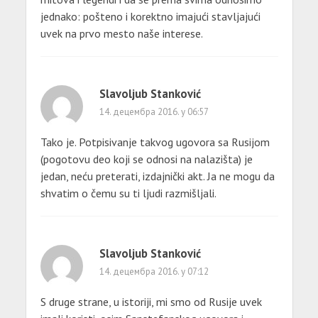
jednako: pošteno i korektno imajući stavljajući
uvek na prvo mesto naše interese.
Slavoljub Stanković
14. децембра 2016. у 06:57
Tako je. Potpisivanje takvog ugovora sa Rusijom
(pogotovu deo koji se odnosi na nalazišta) je
jedan, neću preterati, izdajnički akt. Ja ne mogu da
shvatim o čemu su ti ljudi razmišljali.
Slavoljub Stanković
14. децембра 2016. у 07:12
S druge strane, u istoriji, mi smo od Rusije uvek