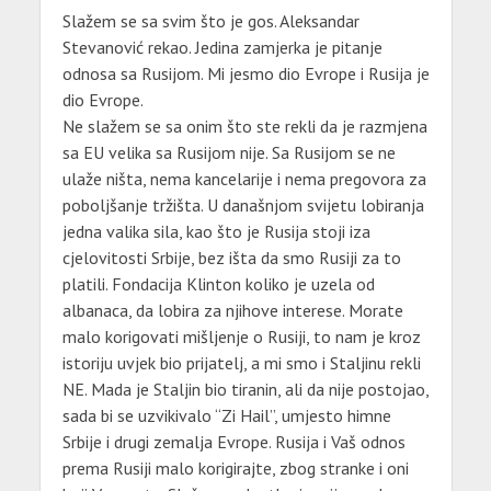
Slažem se sa svim što je gos. Aleksandar
Stevanović rekao. Jedina zamjerka je pitanje
odnosa sa Rusijom. Mi jesmo dio Evrope i Rusija je
dio Evrope.
Ne slažem se sa onim što ste rekli da je razmjena
sa EU velika sa Rusijom nije. Sa Rusijom se ne
ulaže ništa, nema kancelarije i nema pregovora za
poboljšanje tržišta. U današnjom svijetu lobiranja
jedna valika sila, kao što je Rusija stoji iza
cjelovitosti Srbije, bez išta da smo Rusiji za to
platili. Fondacija Klinton koliko je uzela od
albanaca, da lobira za njihove interese. Morate
malo korigovati mišljenje o Rusiji, to nam je kroz
istoriju uvjek bio prijatelj, a mi smo i Staljinu rekli
NE. Mada je Staljin bio tiranin, ali da nije postojao,
sada bi se uzvikivalo “Zi Hail”, umjesto himne
Srbije i drugi zemalja Evrope. Rusija i Vaš odnos
prema Rusiji malo korigirajte, zbog stranke i oni