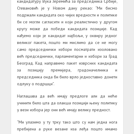
кандидатуру Вука Јеремића за председника Србије,
Стевановић је у Новом дану рекао: “Ми бисмо
подржали кандидата око чијих вредности и политике
би се могли сагласити и који реалистично у другом
кругу може да победи кандидата позиције. Кад
нађемо који је кандидат најбољи, у оквиру једног
великог пакета, пошто ми мислимо да се не могу
само председнички избори посматрати изоловано
већ председнички, парламентарни и избори за Град
Београд. Кад направимо пакет изврсних кандидата
за позицију премијера, градоначелника и
председника онда би било врло једноставно донети
одлуку о подршци”.
Наглашава да већ имају предлоге али да неће
учинити било шта да олакша позицији њену политику
у вези избора јер они већ имају велику предност.
“Ми улазимо у ту трку тако што су нам једна нога
пребијена а руке везане иза леђа пошто имамо