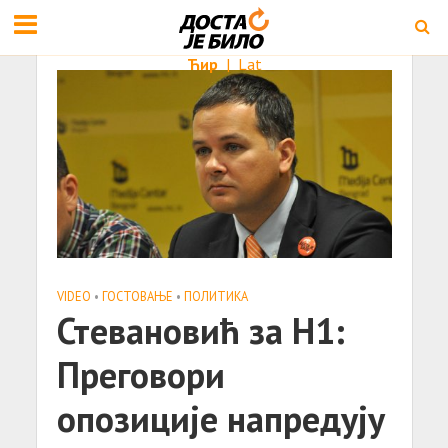
Ћир
|
Lat
VIDEO
•
ГОСТОВАЊЕ
•
ПОЛИТИКА
Стевановић за Н1:
Преговори
опозиције напредују