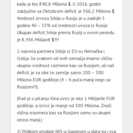
kada je bio 840,8 Miliona $. U 2016. godini
zaključno sa Oktobrom deficit je 566,2 Miliona $.
Vrednost izvoza Srbije u Rusiju je u zadnjih 5
godina 40 – 55% od vrednosti uvoza iz Rusije.
Ukupan deficit Srbije prema Rusiji u ovom periodu
je 8,436 Milijardi $!!!!
2 najveća partnera Srbije iz EU su Nemačka i
Italija. Sa svakom od ovih zemalja imamo sličnu
ukupnu vrednost razmene kao sa Rusijom, ali naš
deficit je za obe te zemlje samo 200 – 300
Miliona EUR godišnje (4 – 6 puta manji nego sa
Rusijom!!!).
(Kad je u pitanju Kina uvoz je oko 1 Milijarde EUR
godišnje, a izvoz je manje od 300 Miliona. Znači
slična srazmera kao sa Rusijom samo su ukupni
iznosi manji.)
2) Prilikom prodaje NIS-a Gazprom-u data su i sva