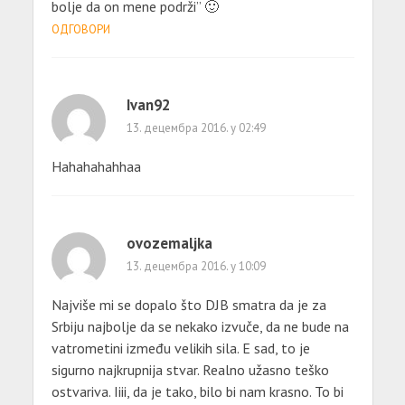
bolje da on mene podrži” 🙂
ОДГОВОРИ
Ivan92
13. децембра 2016. у 02:49
Hahahahahhaa
ovozemaljka
13. децембра 2016. у 10:09
Najviše mi se dopalo što DJB smatra da je za
Srbiju najbolje da se nekako izvuče, da ne bude na
vatrometini između velikih sila. E sad, to je
sigurno najkrupnija stvar. Realno užasno teško
ostvariva. Iiii, da je tako, bilo bi nam krasno. To bi