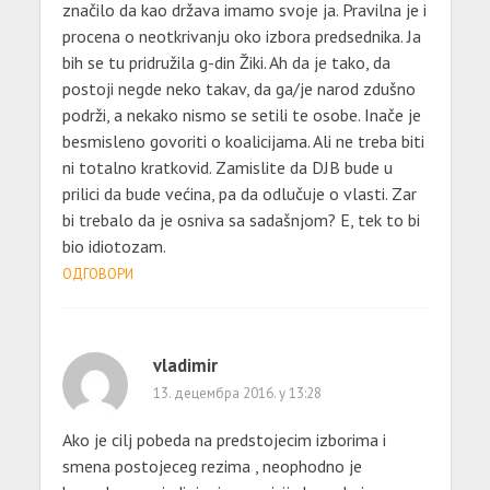
značilo da kao država imamo svoje ja. Pravilna je i
procena o neotkrivanju oko izbora predsednika. Ja
bih se tu pridružila g-din Žiki. Ah da je tako, da
postoji negde neko takav, da ga/je narod zdušno
podrži, a nekako nismo se setili te osobe. Inače je
besmisleno govoriti o koalicijama. Ali ne treba biti
ni totalno kratkovid. Zamislite da DJB bude u
prilici da bude većina, pa da odlučuje o vlasti. Zar
bi trebalo da je osniva sa sadašnjom? E, tek to bi
bio idiotozam.
ОДГОВОРИ
vladimir
13. децембра 2016. у 13:28
Ako je cilj pobeda na predstojecim izborima i
smena postojeceg rezima , neophodno je