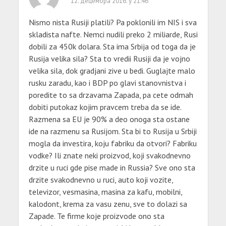
12. децембра 2016. у 21:46
Nismo nista Rusiji platili? Pa poklonili im NIS i sva
skladista nafte. Nemci nudili preko 2 miliarde, Rusi
dobili za 450k dolara. Sta ima Srbija od toga da je
Rusija velika sila? Sta to vredii Rusiji da je vojno
velika sila, dok gradjani zive u bedi. Guglajte malo
rusku zaradu, kao i BDP po glavi stanovnistva i
poredite to sa drzavama Zapada, pa cete odmah
dobiti putokaz kojim pravcem treba da se ide.
Razmena sa EU je 90% a deo onoga sta ostane
ide na razmenu sa Rusijom. Sta bi to Rusija u Srbiji
mogla da investira, koju fabriku da otvori? Fabriku
vodke? Ili znate neki proizvod, koji svakodnevno
drzite u ruci gde pise made in Russia? Sve ono sta
drzite svakodnevno u ruci, auto koji vozite,
televizor, vesmasina, masina za kafu, mobilni,
kalodont, krema za vasu zenu, sve to dolazi sa
Zapade. Te firme koje proizvode ono sta