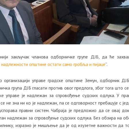
нији закључак чланова одборничке групе ДЈБ, да ће захва
у надлежности општине остати само гробља и пијаце
“.
о организацији управе градске општине Земун, одборник ДЈ
ничка група ДЈБ гласати против овог предлога, због тога што се
ке управе је надлежан за спровођење судских одлука. У пра
се не зна ни ко је надлежан, па се одговорност пребацује с јед
 успорава правни систем. Чабраја је предложио да се овај до
ган надлежан за спровођење судских одлука. Без обзира на о
илнику, изразио је мишљење да је од изузетне важности да т