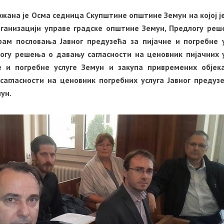
ржана је Осма седница Скупштине општине Земун на којој ј
рганизацији управе градске општине Земун, Предлогу ре
рам пословања Јавног предузећа за пијачне и погребне 
логу решења о давању сагласности на ценовник пијачних 
е и погребне услуге Земун и закупа привремених објека
агласности на ценовник погребних услуга Јавног предуз
мун.