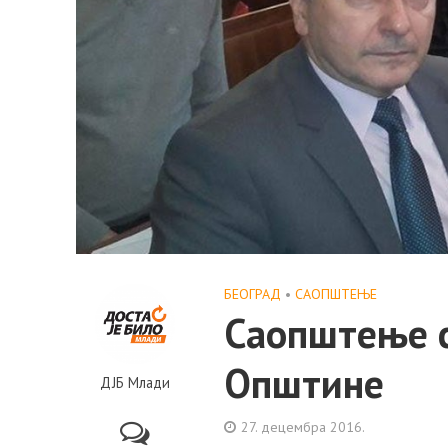
БЕОГРАД
•
САОПШТЕЊE
Саопштење с
Општине
ДЈБ Млади
27. децембра 2016.