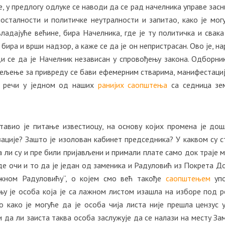
е, у предлогу одлуке се наводи да се рад начелника управе засн
осталности и политичке неутралности и запитао, како је мог
ладајуће већине, бира Начелника, где је ту политичка и свака
бира и врши надзор, а каже се да је он непристрасан. Ово је, на
ди се да је Начелник независан у спровођењу закона. Одборни
дељење за привреду се бави ефемерним стварима, манифестациј
о речи у једном од наших
ранијих саопштења
са седница зе
авио је питање известиоцу, на основу којих промена је до
ације? Зашто је изолован кабинет председника? У каквом су с
 ли су и пре били пријављени и примали плате само док траје 
е очи и то да је један од заменика и Радуловић из Покрета До
ажном Радуловићу“, о којем смо већ такође
саопштењем
упо
њу је особа која је са лажном листом изашла на изборе под 
о како је могуће да је особа чија листа није прешла цензус 
 да ли заиста таква особа заслужује да се налази на месту За