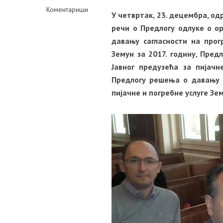
Коментариши
У четвртак, 23. децембра, од
речи о Предлогу одлуке о о
давању сагласности на прог
Земун за 2017. годину, Пред
Јавног предузећа за пијачн
Предлогу решења о давању с
пијачне и погребне услуге Зе