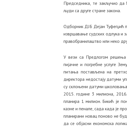
Председника, те закључио да ћ
људи са друге стране закона.
Одборник ДЈБ Дејан Туфегџић по
извршавање судских одлука и з
правобранилаштво или неко др
У вези са Предлогом решења 
пијачне и погребне услуге Зем
питања постављена на претхо
директора недостају датуми упи
су склоњени датуми школовања и
2015. године 3 милиона, 2016.
планира 1 милион. Бикић је по
казне и пенале, сада када је п
планирани новац поново не буд
да се објасни економска логик