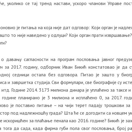
е, уколико се тај тренд настави, ускоро чланови Управе пос
новио је питања на која није дат одговор: Који орган је надле
ашто то није наведено у одлуци? Који орган прати извршавање?
уги?
о давању сагласности на програм пословања јавног предуз
ун за 2017. годину, одборник Иван Бикић констатовао је да с
дној седници остала без одговора. Питао је зашто у биог
са и завршетка студија. Сви формулари, све биографије су исте
тд. Године 2014. 3173 милиона динара је уплаћено за таксе и 
 године планирано је 3 милиона и исплаћено 0, за 2017. год
ново је поставио питање – на чији терет падају трошкови за 
ростор под надлежношћу града? Шта ће се догодити са новцем у
е искоришћен за плаћање пенала као 2016. године? Бикић је за
а тога да сада, када фирма губи пола свог пословања, број р