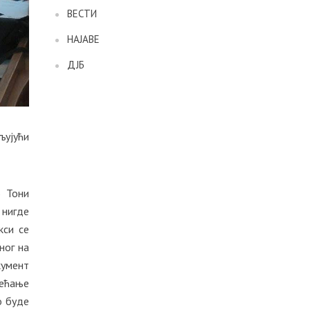
ВЕСТИ
НАЈАВЕ
ДЈБ
љујући
Б Тони
 нигде
кси се
ног на
кумент
бећање
о буде