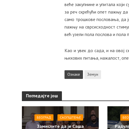
веће закупнине и упитала који с
за реч скрећући опет пажњу да 
само трошкове пословања, да ј
пажњу на сврсисходност стимул
већ узели пола послова и пола 
Као и увек до сада, и на овој 
њихових питања, нажалост, опе
Ознаке
Земун
Погледајте још
БЕОГРАД
САОПШТЕЊE
БЕО
Замислите да је Саша
Радул