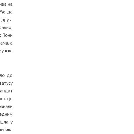
ива на
уће да
 друга
равно,
к Тони
ама, а
мунске
шло до
татусу
мандат
ста је
знали
редним
ушла у
меника