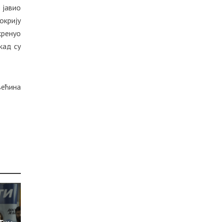
 јавио
окрију
кренуо
кад су
већина