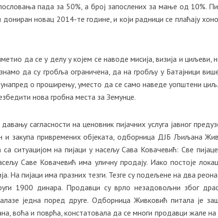
 пословања пада за 50%, а број запослених за мање од 10%. Пи
ји дониран новац 2014-те године, и који радници се плаћају хон
метио да се у делу у којем се наводе мисија, визија и циљеви, 
 знамо да су гробља ограничена, да на гробљу у Батајници виш
и унапред о проширењу, уместо да се само наведе уопштени циљ
безбедити нова гробна места за Земунце.
давању сагласности на ценовник пијачних услуга јавног предуз
мун и закупа привремених објеката, одборница ДЈБ Љиљана Жи
 са ситуацијом на пијаци у насељу Сава Ковачевић: Све пијаце
насељу Саве Ковачевић има уличну продају. Иако постоје локац
ја. На пијаци има празних тезги. Тезге су подељене на два реона
други 1900 динара. Продавци су врло незадовољни због дра
 налазе једна поред друге. Одборница Живковић питала је за
на, воћа и поврћа, констатовала да се многи продавци жале на