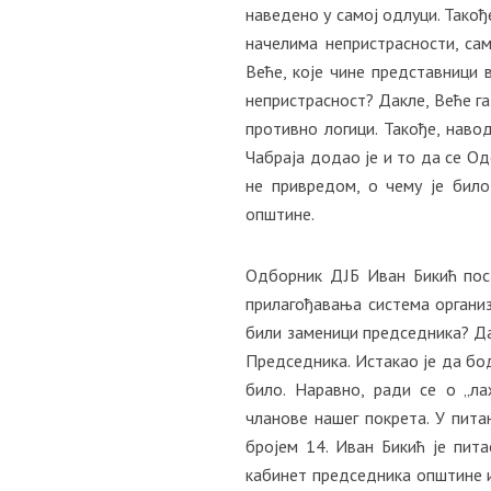
наведено у самој одлуци. Такођ
начелима непристрасности, сам
Веће, које чине представници в
непристрасност? Дакле, Веће га 
противно логици. Такође, наво
Чабраја додао је и то да се О
не привредом, о чему је бил
општине.
Одборник ДЈБ Иван Бикић пост
прилагођавања система организ
били заменици председника? Да
Председника. Истакао је да бод
било. Наравно, ради се о „л
чланове нашег покрета. У пита
бројем 14. Иван Бикић је пита
кабинет председника општине и