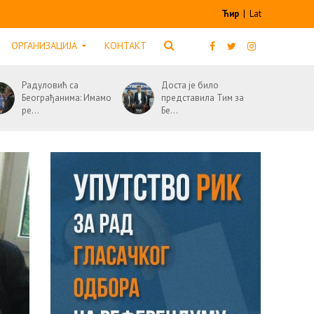
Ћир
|
Lat
ОРГАНИЗАЦИЈА
КОНТАКТ
Радуловић са
Доста је било
Београђанима: Имамо
представила Тим за
ре...
Бе...