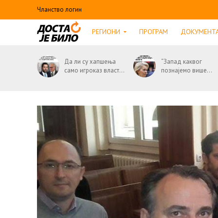
Чланство логин
РЕГИОНИ
ПРОГРАМ
ДОКУМЕНТ
Да ли су хапшења
“Запад каквог
само игроказ власт...
познајемо више...