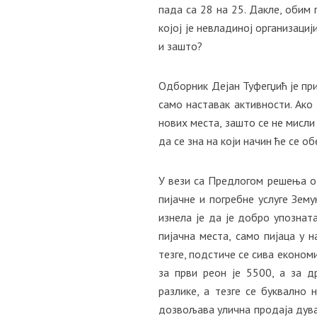
пада са 28 на 25. Дакле, обим
којој је невладиној организаци
и зашто?
Одборник Дејан Туфегџић је при
само наставак активности. Ако
нових места, зашто се не мисл
да се зна на који начин ће се о
У вези са Предлогом решења о 
пијачне и погребне услуге Зе
изнела је да је добро упозната
пијачна места, само пијаца у 
тезге, подстиче се сива економи
за први реон је 5500, а за 
разлике, а тезге се буквално
дозвољава улична продаја дува