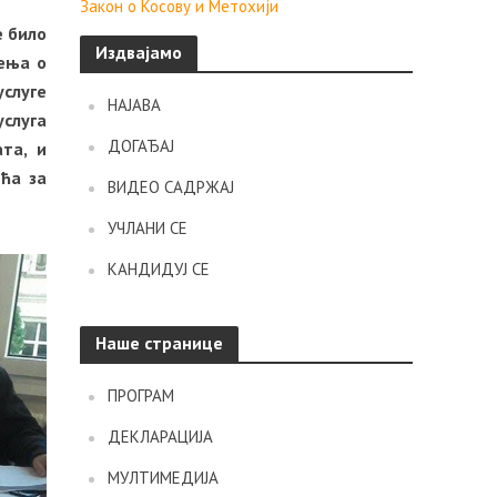
Закон о Косову и Метохији
е било
Издвајамо
шења о
услуге
НАЈАВА
услуга
ДОГАЂАЈ
та, и
ећа за
ВИДЕО САДРЖАЈ
УЧЛАНИ СЕ
КАНДИДУЈ СЕ
Наше странице
ПРОГРАМ
ДЕКЛАРАЦИЈА
МУЛТИМЕДИЈА