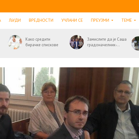
А
ЉУДИ
ВРЕДНОСТИ
УЧЛАНИ СЕ
ПРЕУЗМИ
ТЕМЕ
Како средити
Замислите да је Саша
бирачке спискове
градоначелник-...