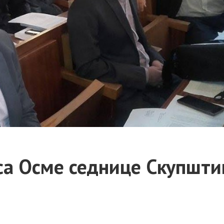
а Осме седнице Скупшти