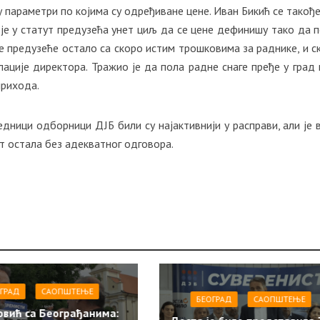
у параметри по којима су одређиване цене. Иван Бикић се такође
је у статут предузећа унет циљ да се цене дефинишу тако да п
е предузеће остало са скоро истим трошковима за раднике, и с
ације директора. Тражио је да пола радне снаге пређе у град 
прихода.
седници одборници ДЈБ били су најактивнији у расправи, али је 
т остала без адекватног одговора.
ГРАД
САОПШТЕЊE
БЕОГРАД
САОПШТЕЊE
овић са Београђанима: