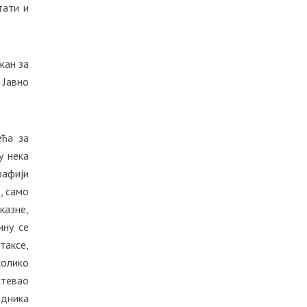
тати и
жан за
 Јавно
ећа за
у нека
рафији
, само
казне,
ину се
таксе,
колико
хтевао
адника