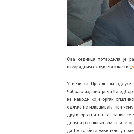
Ова седница потврдила је ра
накарадним одлукама власти, „
У вези са Предлогом одлуке 
Чабраја изјавио је да ће одбор
не наводи који орган општинс
одлуке не извршавају, при чему 
други орган и на тај начин се
допуни разјашњењем који је ор
да ће то бити наведено у прав