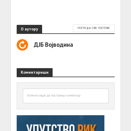
О аутору
ПОГЛЕДАЈ СВЕ ПОСТОВЕ
ДЈБ Војводина
Коментариши
Кликни овде да поставиш коментар