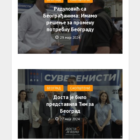
Радуловић са
Београђанима: Имамо
решење за промену
потребну Београду
29. маја 2024.
БЕОГРАД
САОПШТЕЊE
Доста је било
представила Тим за
Београд
27. маја 2024.