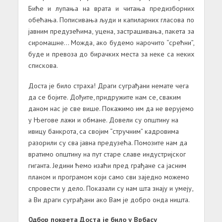
Биће и лупања на врата и читања предизборних
обећања. Пописивања људи и капиларних гласова по
јавним предузећима, уцена, застрашивања, пакета за
сиромашне… Можда, ако будемо нарочито “срећни”,
буде и превоза до бирачких места за неке са неких
спискова.
Доста је било страха! Драги суграђани немате чега
да се бојите. Дођите, придружите нам се, сваким
даном нас је све више. Покажимо им да не верујемо
у Његове лажи и обмане. Довели су општину на
ивицу банкрота, са својим “стручним” кадровима
разорили су сва јавна предузећа. Помозите нам да
вратимо општину на пут старе славе индустријског
гиганта. Једини ћемо изаћи пред грађане са јасним
планом и програмом који само сви заједно можемо
спровести у дело. Показали су нам шта знају и умеју,
а Ви драги суграђани ако Вам је добро онда ништа.
Одбор покрета Доста је било у Врбасу