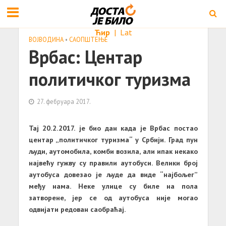
Ћир
|
Lat
ВОЈВОДИНА
•
САОПШТЕЊE
Врбас: Центар
политичког туризма
27. фебруара 2017.
Taj 20.2.2017. је био дан када је Врбас постао
центар „политичког туризма“ у Србији. Град пун
људи, аутомобила, комби возила, али ипак некако
највећу гужву су правили аутобуси. Велики број
аутобуса довезао је људе да виде “најбољег”
међу нама. Неке улице су биле на пола
затворене, јер се од аутобуса није могао
одвијати редован саобраћај.