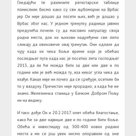
Гледајући те различите регистарске таблице
помислили бисмо како су сви љубоморни на Врбас
јер Он није дошао да посети њих, већ је дошао у
Врбас због нас. У једном тренутку радници јавних
предузећа почели су да масовно напуштају своја
радна места, док их њихови надређени све лепо
сликају да овековече овај тренутак. Они одлазе да
чују када их чека боље време које је обећао
последњег пута када нас је посетио лета господњег
2013, да ли ће можда бити за две или две и по
године или је већ можда ту, иза неког угла чека да
изађе. Канал није ни почео да се сређује, осетили би
то у ваздуху. Пречистач није прорадио, а када ће не
знамо. Железничка станица у Бачком Добром Пољу
ни на видику.
И тако дође Он и 20.2.2017. опет обећа благостање,
како ће за две највише две и по године бити боље.
Обећа и инвестицију од 300-400 нових радних
места а ми се још увек нисмо опоравили од оне