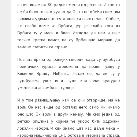
инвестиције од 80 радних места од јесенас. И све то
не би било толико чудно да Он то не обећа свим тим
силним људима што су дошли са свих страна Србије,
ал’ слабо коме из Врбаса, јер је слабо кога из
Врбаса ту у маси и било. Изгледа да нам и није
толико кратка памет, па су Врбашане морали да
замене статисти са стране.
Позната прича од ранијих месеци, када су аутобуси
политичких туриста довожени да праве гужву у
Кикинди, Вршцу, Инђији…. Питам се, да ли су у
аутобусима увек исти људи, као неки културно
уметнички ансамбл на турнеји.
И у том размишљању нам се очи отворише, ма не
воли Он нас више од осталих него само ми имамо
оно што Он воли а други немају. Ми смо једна од
ретких општина у којима ће укоро бити одржани
локални избори. И сви знамо шта нас даље чека –
изборна машинерија СНС ботова и утеривача страха.