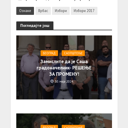
Ознаке
Врбас
Избори
Избори 2017
Погледајте још
БЕОГРАД
САОПШТЕЊE
Замислите да је Саша
градоначелник- РЕШЕЊЕ
ЗА ПРОМЕНУ!
30. маја 2024.
БЕОГРАД
САОПШТЕЊE