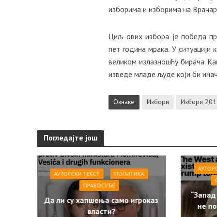
изборима и изборима на Врачару
Циљ ових избора је победа пр
пет година мрака. У ситуацији 
великом излазношћу бирача. Ка
изведе младе људе који би инач
Ознаке
Избори
Избори 201
Погледајте још
АУТОР
АУТОРСКИ ТЕКСТ
ПОЛИТИКА
ПРАВОСУЂЕ
“Запад
Да ли су хапшења само игроказ
не по
власти?