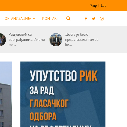
Ћир
|
Lat
ОРГАНИЗАЦИЈА
КОНТАКТ
Радуловић са
Доста је било
Београђанима: Имамо
представила Тим за
ре...
Бе...