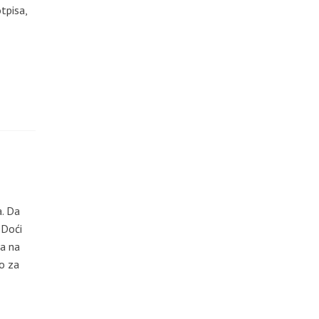
tpisa,
. Da
 Doći
ma na
mo za