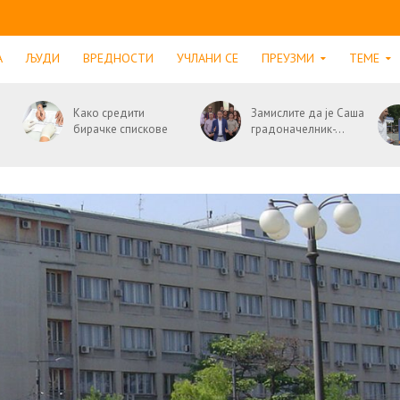
А
ЉУДИ
ВРЕДНОСТИ
УЧЛАНИ СЕ
ПРЕУЗМИ
ТЕМЕ
Како средити
Замислите да је Саша
бирачке спискове
градоначелник-...