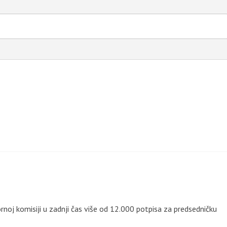
rnoj komisiji u zadnji čas više od 12.000 potpisa za predsedničku