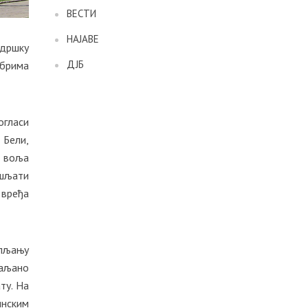
ВЕСТИ
НАЈАВЕ
одршку
ДЈБ
збрима
гласи
 Бели,
а воља
ишљати
 вређа
упљању
ваљано
ту. На
инским