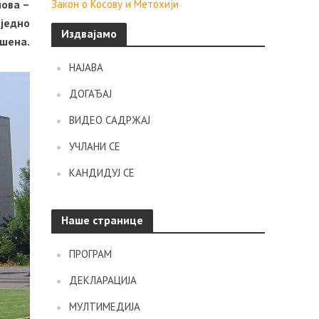
лова –
Закон о Косову и Метохији
аједно
Издвајамо
ашена.
НАЈАВА
ДОГАЂАЈ
ВИДЕО САДРЖАЈ
УЧЛАНИ СЕ
КАНДИДУЈ СЕ
Наше странице
ПРОГРАМ
ДЕКЛАРАЦИЈА
МУЛТИМЕДИЈА