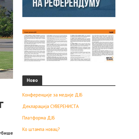
Ново
Конференције за медије ДЈБ
г
Декларација СУВЕРЕНИСТА
Платформа ДЈБ
Ко штампа новац?
убише