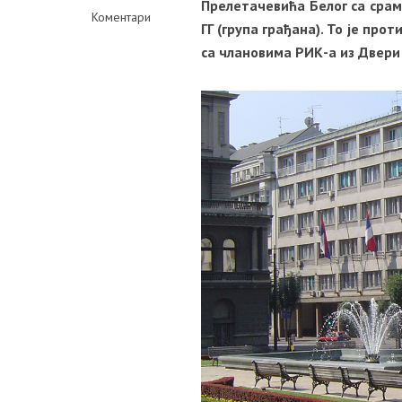
Прелетачевића Белог са срам
Коментари
ГГ (група грађана). То је про
са члановима РИК-a из Двери