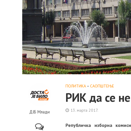
ПОЛИТИКА
•
САОПШТЕЊE
РИК да се н
13. марта 2017.
ДЈБ Млади
Републичка изборна комис