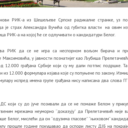
анови РИК-а из Шешељеве Српске радикалне странке, уз п
 да је страх Александра Вучића од губитка власти на овим и
ница РИК-а на којој ће се одлучивати о кандидатури Белог.
ива РИК да се не игра са неспорном вољом бирача и про
 Максимовића, у јавности познатијег као Љубиша Прелетачевћ
д 12.000 грађана Србије који су му дали потпис подршке. Т
иди из 12.000 формулара изјава које су попуњене по закону. Изм
мулару испред имена групе грађана нису написана два слова ГГ
 ДС који су до јуче позивали да се не помаже Белом у прик
твеним мрежама неуморно “доказују” да Прелетачевић није 
аше Белог, мислећи да он “одузима гласове” “њиховом” кандида
рилу прошле године покушавао да оспори листу ДЈБ на покрај