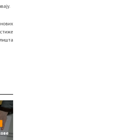
вају.
 нових
остиже
алишта
кове