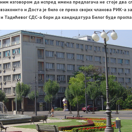
ним изговором да испред имена предлагача не стоје два с
тивзаконито и Доста је било се преко својих чланова РИК-а з
 и Тадићевог СДС-а бори да кандидатура Белог буде прогл