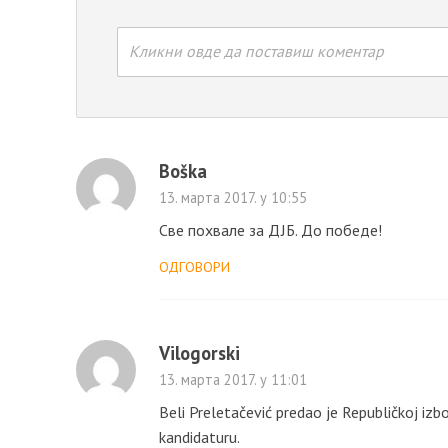
Кликни овде да поставиш коментар
Boška
13. марта 2017. у 10:55
Све похвале за ДЈБ. До победе!
ОДГОВОРИ
Vilogorski
13. марта 2017. у 11:01
Beli Preletačević predao je Republičkoj izbo
kandidaturu.