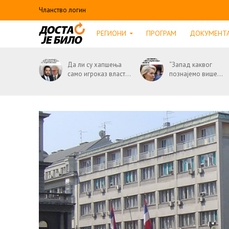
Чланство логин
РЕГИОНИ
ПРОГРАМ
ДОКУМЕНТ
Да ли су хапшења
“Запад каквог
само игроказ власт...
познајемо више...