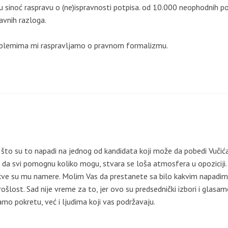
su sinoć raspravu o (ne)ispravnosti potpisa. od 10.000 neophodnih po
avnih razloga.
problemima mi raspravljamo o pravnom formalizmu.
to su to napadi na jednog od kandidata koji može da pobedi Vučića
o da svi pomognu koliko mogu, stvara se loša atmosfera u opoziciji.
kakve su mu namere. Molim Vas da prestanete sa bilo kakvim napadi
ošlost. Sad nije vreme za to, jer ovo su predsednički izbori i glasa
amo pokretu, već i ljudima koji vas podržavaju.