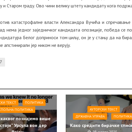
 и Старом граду. Ово чини велику штету кандидату кога подржа
отив катастрофалне власти Александра Вучића и спречавање
кад нема једног заједничког кандидата опозиције, победа се п
ндидатура Белог доприноси том циљу, он је у стању да на бир
е апстинирали јер ником не верују.
7
СКИ ТЕКСТ
ПОЛИТИКА
АУТОРСКИ ТЕКСТ
СПОЉНА ПОЛИТИКА
ДРЖАВНА УПРАВА
ПОЛИТИКА
 каквог познајемо више
стоји” Урсула вон дер
Како средити бирачке спис