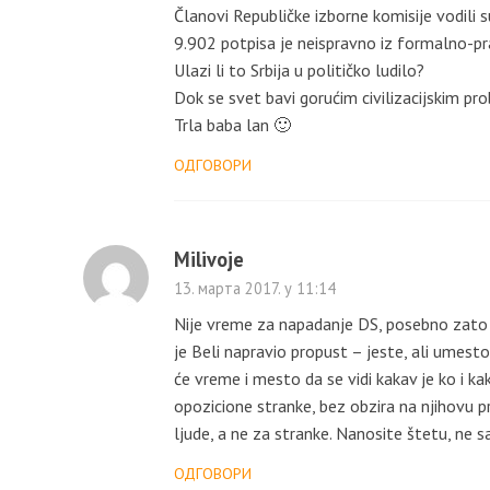
Članovi Republičke izborne komisije vodili 
9.902 potpisa je neispravno iz formalno-pr
Ulazi li to Srbija u političko ludilo?
Dok se svet bavi gorućim civilizacijskim 
Trla baba lan 🙂
ОДГОВОРИ
Milivoje
13. марта 2017. у 11:14
Nije vreme za napadanje DS, posebno zato š
je Beli napravio propust – jeste, ali umest
će vreme i mesto da se vidi kakav je ko i 
opozicione stranke, bez obzira na njihovu pr
ljude, a ne za stranke. Nanosite štetu, ne s
ОДГОВОРИ