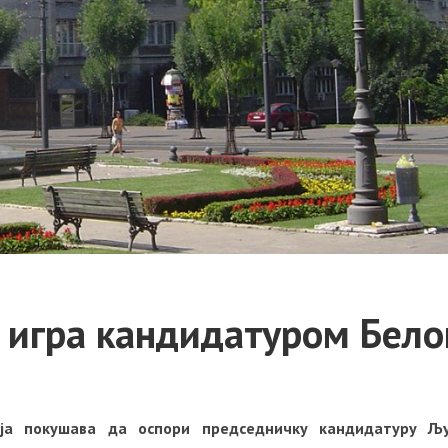
е игра кандидатуром Бело
ија покушава да оспори председничку кандидатуру Љ