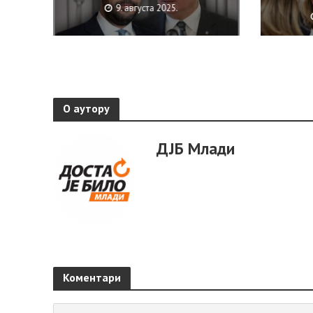
9. августа 2025.
О аутору
ДЈБ Млади
Коментари