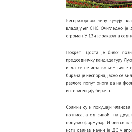
Беспризорном чину кумују чл
владајућег СНС. Очигледно је
огроман. У 13ч је заказана сед
Покрет “Доста је било” поз
председничку кандидатуру Луке
и да се не игра вољом више о
бирача је неспорна, јасно се в
разлоге попут онога да на фор
интелигенцију бирача.
Срамни су и покушаји чланова
потписа, а од синоћ на друш
попунио формулар. И они се пл
исти овакав начин је ДС у ап