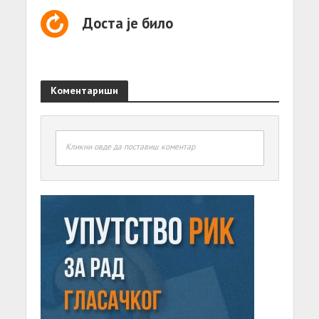
Доста је било
Коментариши
Кликни овде да поставиш коментар