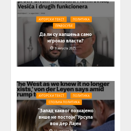
АУТОРСКИ ТЕКСТ
ПОЛИТИКА
ПРАВОСУЂЕ
Да ли су хапшења само
игроказ власти?
9. августа 2025.
АУТОРСКИ ТЕКСТ
ПОЛИТИКА
СПОЉНА ПОЛИТИКА
“Запад каквог познајемо
више не постоји” Урсула
вон дер Лајен
22. априла 2025.