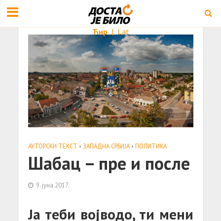
Ћир
|
Lat
АУТОРСКИ ТЕКСТ
•
ЗАПАДНА СРБИЈА
•
ПОЛИТИКА
Шабац – пре и после
9. јуна 2017.
Ја теби војводо, ти мени