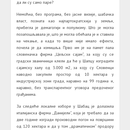
да ли су само паре?
Немоћна, без програма, без јасне визије, шабачка
власт, позната као најпартократскија у земљи,
прибегла је демагогији и популизму. Што је могла
позапошљавала је, што је могла обећала је и ставила
на чекање, а када то више није имало ефекта,
почела је да измишља. Прво им је на памет пала
словеначка фирма „Цељски сајам“, за коју су се
градски званичници клели да ће у Шапцу изградити
сајамску халу од 3.000 м2, за коју су Словенци
наводно закупили простор од 10 хектара у
индустријској зони града, наравно на 99 година и,
наравно, без транспарентног уговора предоченог
грађанима.
За следеће локалне изборе у Шабац је долазила
италијанска фирма „Данијели“, која је требало да за
две године изгради производни погон на површини
од 120 хектара и да у том „драматичном“ продору