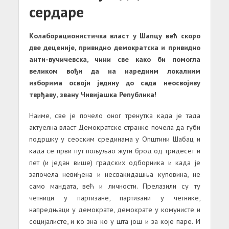
сердаре
Колаборационистичка власт у Шапцу већ скоро
две деценије, привидно демократска и привидно
анти-вучичевска, чини све како би помогла
великом вођи да на наредним локалним
изборима освоји једину до сада неосвојиву
тврђаву, звану Чивијашка Република!
Наиме, све је почело оног тренутка када је тада
актуелна власт Демократске странке почела да губи
подршку у сеоским срединама у Општини Шабац и
када се први пут пољуљао жути брод од тридесет и
пет (и један више) градских одборника и када је
започела невиђена и несвакидашња куповина, не
само мандата, већ и личности. Прелазили су ту
четници у партизане, партизани у четнике,
напредњаци у демократе, демократе у комунисте и
социјалисте, и ко зна ко у шта још и за које паре. И