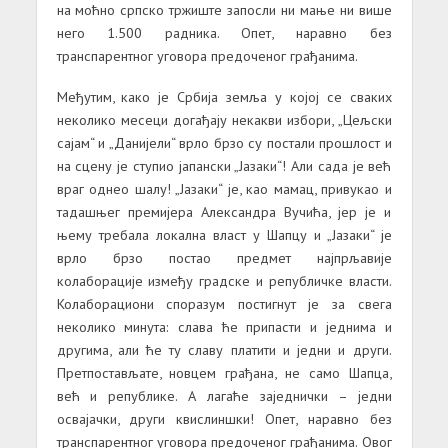
на моћно српско тржиште запосли ни мање ни више
него 1.500 радника. Опет, наравно без
транспарентног уговора предоченог грађанима.
Међутим, како је Србија земља у којој се сваких
неколико месеци догађају некакви избори, „Цељски
сајам“ и „Данијели“ врло брзо су постали прошлост и
на сцену је ступио јапански „Јазаки“! Али сада је већ
враг однео шалу! „Јазаки“ је, као мамац, привукао и
тадашњег премијера Александра Вучића, јер је и
њему требала локална власт у Шапцу и „Јазаки“ је
врло брзо постао предмет најпрљавије
колаборације између градске и републичке власти.
Колаборациони споразум постигнут је за свега
неколико минута: слава ће припасти и једнима и
другима, али ће ту славу платити и једни и други.
Претпостављате, новцем грађана, не само Шапца,
већ и републике. А лагаће заједнички – једни
освајачки, други квислиншки! Опет, наравно без
транспарентног уговора предоченог грађанима. Овог