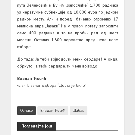
пута Зеленовић и Вучић „запослиће“ 1.700 радника
уз неразумне субвенције од 10.000 еура по једном
радном месту. Али и поред бачених огромних 17
милиона евра „Јазаки“ ће у првом потезу запослити
само 400 радника и то на пробни рад од шест
месеци. Осталих 1.300 вероватно пред неке нове
изборе.
До тада: Ја теби војводо, ти мени сердаре! А онда,
обрнуто: ја теби сердаре, ти мени војводо!
Владан Ћосић
члан Главног одбора “Доста је било”
Ознаке
Владан Ћосић
Шабац
Погледајте још