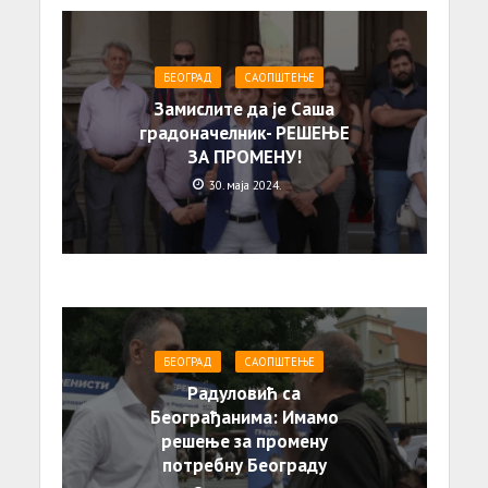
БЕОГРАД
САОПШТЕЊE
Замислите да је Саша
градоначелник- РЕШЕЊЕ
ЗА ПРОМЕНУ!
30. маја 2024.
БЕОГРАД
САОПШТЕЊE
Радуловић са
Београђанима: Имамо
решење за промену
потребну Београду