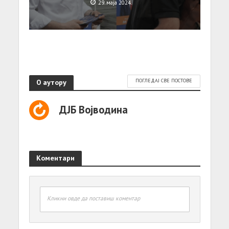
29. маја 2024.
О аутору
ПОГЛЕДАЈ СВЕ ПОСТОВЕ
ДЈБ Војводина
Коментари
Кликни овде да поставиш коментар