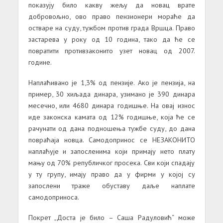
показују било какву жељу да новац врате
добровољно, ово право пензионери мораће да
остваре на суду, тужбом против града Вршца. Право
застарева у року од 10 година, тако да ће се
повратити противзаконито узет новац од 2007.
године.
Наплаћивано је 1,3% од пензије. Ако је пензија, на
пример, 30 хиљада динара, узимано је 390 динара
месечно, или 4680 динара годишње. На овај износ
иде законска камата од 12% годишње, која ће се
рачунати од дана подношења тужбе суду, до дана
повраћаја новца. Самодопринос се НЕЗАКОНИТО
наплаћује и запосленима који примају нето плату
мању од 70% републичког просека. Сви који спадају
у ту групу, имају право да у фирми у којој су
запослени траже обуставу даље наплате
самодоприноса.
Покрет „Доста је било – Саша Радуловић“ може