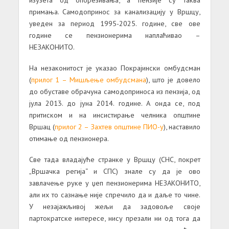
примања. Самодопринос за канализацију у Вршцу,
уведен за период 1995-2025. године, све ове
године се пензионерима наплаћивао –
НЕЗАКОНИТО.
На незаконитост је указао Покрајински омбудсман
(
прилог 1 – Мишљење омбудсмана
), што је довело
до обуставе обрачуна самодоприноса из пензија, од
јула 2013. до јуна 2014. године. А онда се, под
притиском и на инсистирање челника општине
Вршац (
прилог 2 – Захтев општине ПИО-у
), наставило
отимање од пензионера.
Све тада владајуће странке у Вршцу (СНС, покрет
„Вршачка регија“ и СПС) знале су да је ово
завлачење руке у џеп пензионерима НЕЗАКОНИТО,
али их то сазнање није спречило да и даље то чине.
У незајажљивој жељи да задовоље своје
партократске интересе, нису презали ни од тога да