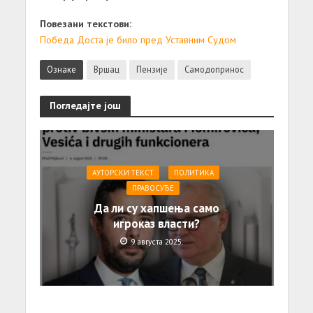
Повезани текстови:
Победа Доста је било пред Уставним Судом
Ознаке
Вршац
Пензије
Самодопринос
Погледајте још
АУТОРСКИ ТЕКСТ
ПОЛИТИКА
ПРАВОСУЂЕ
Да ли су хапшења само
игроказ власти?
9. августа 2025.