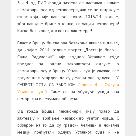
3 и 4, од ПИО фонда захтева се наставак наплате
самодоприноса од пензионера, али се не потражује
износ који није наплаћен током 2013/14. године,
због наводне бриге о тешкој ситуацији пензионера!
Какво безакоње, дрскост и лицемерје!
Власт у Вршцу би сва ова безакоња чинила и данас,
да крајем 2014. године покрет „Доста је било –
Саша Радуловић“ није поднео Уставном суду
предлог за оцену законитости одлуке о
самодоприносу у Вршцу. Уставни суд је уважио све
аргументе и утврдио да су делови ове одлуке – У
СУПРОТНОСТИ СА ЗАКОНОМ (
прилог 4 – Одлука
Уставног суда
). Тиме се за убудуће укида ова
неморална и нехумана обавеза.
Од града Вршца пензионери имају право да
захтевају и враћање незаконито узетог новца. С
обзиром на то да су градски челници и локални
медији прећутали одлуку Уставног суда и не