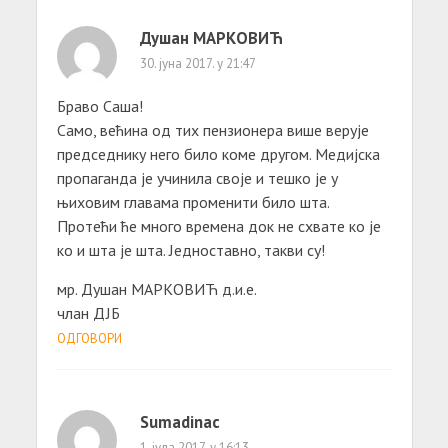
Душан МАРКОВИЋ
30. јуна 2017. у 21:47
Браво Саша!
Само, већина од тих пензионера више верује
председнику него било коме другом. Медијска
пропаганда је учинила своје и тешко је у
њиховим главама променити било шта.
Протећи ће много времена док не схвате ко је
ко и шта је шта. Једноставно, такви су!
мр. Душан МАРКОВИЋ д.и.е.
члан ДЈБ
ОДГОВОРИ
Sumadinac
1. јула 2017. у 16:13