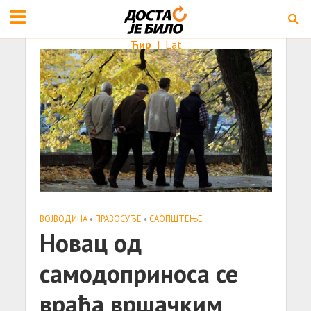
Ћир
|
Lat
ВОЈВОДИНА
•
ПРАВОСУЂЕ
•
САОПШТЕЊE
Новац од
самодоприноса се
враћа вршачким