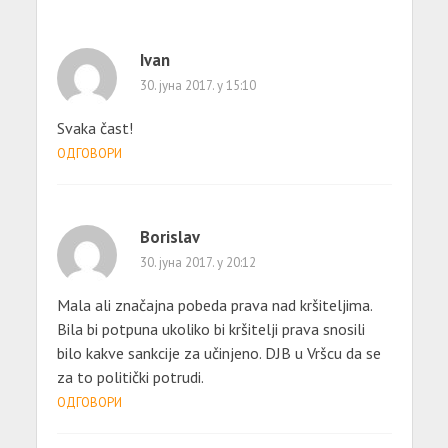
Ivan
30. јуна 2017. у 15:10
Svaka čast!
ОДГОВОРИ
Borislav
30. јуна 2017. у 20:12
Mala ali značajna pobeda prava nad kršiteljima.
Bila bi potpuna ukoliko bi kršitelji prava snosili
bilo kakve sankcije za učinjeno. DJB u Vršcu da se
za to politički potrudi.
ОДГОВОРИ