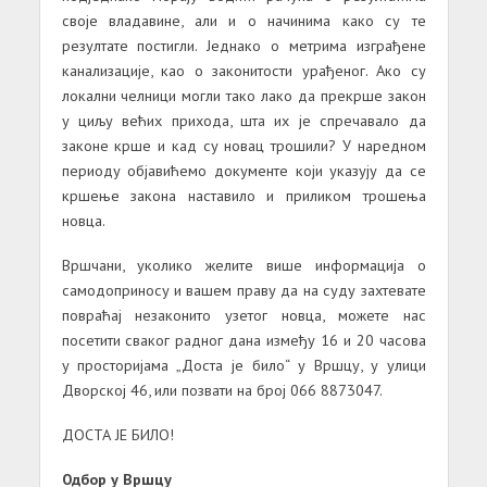
своје владавине, али и о начинима како су те
резултате постигли. Једнако о метрима изграђене
канализације, као о законитости урађеног. Ако су
локални челници могли тако лако да прекрше закон
у циљу већих прихода, шта их је спречавало да
законе крше и кад су новац трошили? У наредном
периоду објавићемо документе који указују да се
кршење закона наставило и приликом трошења
новца.
Вршчани, уколико желите више информација о
самодоприносу и вашем праву да на суду захтевате
повраћај незаконито узетог новца, можете нас
посетити сваког радног дана између 16 и 20 часова
у просторијама „Доста је било“ у Вршцу, у улици
Дворској 46, или позвати на број 066 8873047.
ДОСТА ЈЕ БИЛО!
Одбор у Вршцу