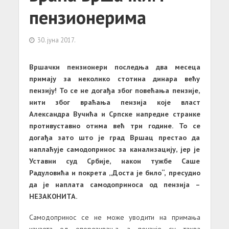
пензионерима
30. јуна 2017.
Вршачки пензионери последња два месеца
примају за неколико стотина динара већу
пензију! То се не догађа због повећања пензије,
нити због враћања пензија које власт
Александра Вучића и Српске напредне странке
противуставно отима већ три године. То се
догађа зато што је град Вршац престао да
наплаћује самодопринос за канализацију, јер је
Уставни суд Србије, након тужбе Саше
Радуловића и покрета „Доста је било“, пресудио
да је наплата самодоприноса од пензија –
НЕЗАКОНИТА.
Самодопринос се не може уводити на примања
изузета од опорезивања, а пензије су таква