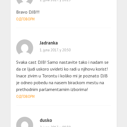
Bravo DJB!!!
ОДГОВОРИ
Jadranka
1. јула 2017. у 20:50
Svaka cast DJB! Samo nastavite tako i nadam se
da ce ljudi uskoro uvideti ko radi u njihovu korist!
Inace zivim u Torontu i koliko mi je poznato DJB
je odneo pobedu na nasem birackom mestu na
prethodnim parlamentarnim izborima!
ОДГОВОРИ
dusko