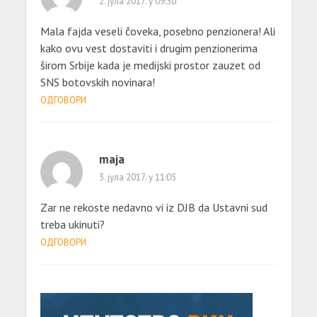
2. јула 2017. у 09:30
Mala fajda veseli čoveka, posebno penzionera! Ali
kako ovu vest dostaviti i drugim penzionerima
širom Srbije kada je medijski prostor zauzet od
SNS botovskih novinara!
ОДГОВОРИ
maja
3. јула 2017. у 11:05
Zar ne rekoste nedavno vi iz DJB da Ustavni sud
treba ukinuti?
ОДГОВОРИ