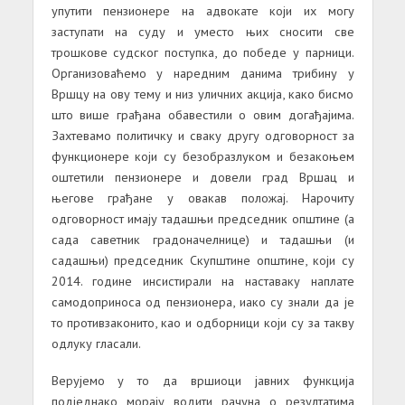
упутити пензионере на адвокате који их могу
заступати на суду и уместо њих сносити све
трошкове судског поступка, до победе у парници.
Организоваћемо у наредним данима трибину у
Вршцу на ову тему и низ уличних акција, како бисмо
што више грађана обавестили о овим догађајима.
Захтевамо политичку и сваку другу одговорност за
функционере који су безобразлуком и безакоњем
оштетили пензионере и довели град Вршац и
његове грађане у овакав положај. Нарочиту
одговорност имају тадашњи председник општине (а
сада саветник градоначелнице) и тадашњи (и
садашњи) председник Скупштине општине, који су
2014. године инсистирали на наставаку наплате
самодоприноса од пензионера, иако су знали да је
то противзаконито, као и одборници који су за такву
одлуку гласали.
Верујемо у то да вршиоци јавних функција
подједнако морају водити рачуна о резултатима