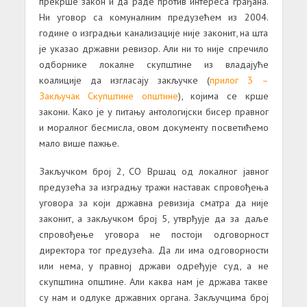
прекрше закон и да раде против интереса грађана.
Ни уговор са комуналним предузећем из 2004.
године о изградњи канализације није законит, на шта
је указао државни ревизор. Али ни то није спречило
одборнике локалне скупштине из владајуће
коалиције да изгласају закључке (
прилог 3 –
Закључак Скупштине општине
), којима се крше
закони. Како је у питању антологијски бисер правног
и моралног бесмисла, овом документу посветићемо
мало више пажње.
Закључком број 2, СО Вршац од локалног јавног
предузећа за изградњу тражи наставак спровођења
уговора за који државна ревизија сматра да није
законит, а закључком број 5, утврђује да за даље
спровођење уговора не постоји одговорност
директора тог предузећа. Да ли има одговорности
или нема, у правној држави одређује суд, а не
скупштина општине. Али каква нам је држава такве
су нам и одлуке државних органа. Закључцима број