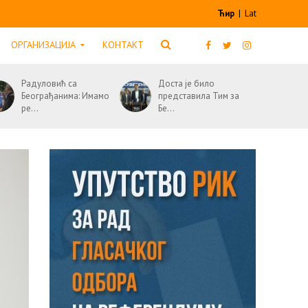
Ћир
|
Lat
ОРГАНИЗАЦИЈА
КОНТАКТ
Радуловић са
Доста је било
Београђанима: Имамо
представила Тим за
ре...
Бе...