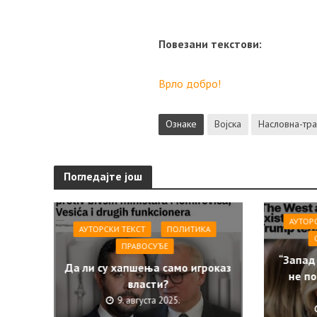
Повезани текстови:
Врло добро!
Ознаке
Војска
Насловна-тра
Погледајте још
АУТОР
АУТОРСКИ ТЕКСТ
ПОЛИТИКА
ПРАВОСУЂЕ
“Запад
Да ли су хапшења само игроказ
не по
власти?
9. августа 2025.