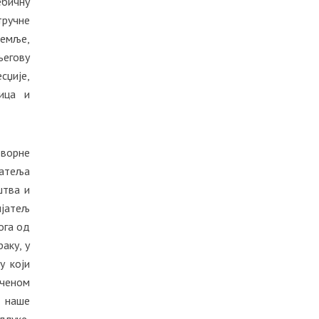
ебичну
тручне
земље,
његову
сџије,
ица и
оворне
јатеља
штва и
ијатељ
кога од
аку, у
у који
аченом
а наше
длуке,