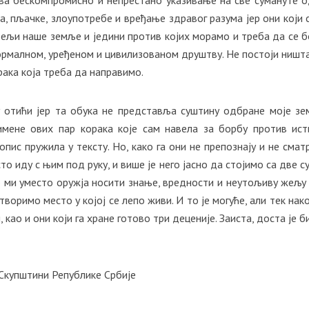
а, пљачке, злоупотребе и вређање здравог разума јер они који с
атељи наше земље и једини против којих морамо и треба да се 
рмалном, уређеном и цивилизованом друштву. Не постоји ништ
рака која треба да направимо.
ћу отићи јер та обука не представља суштину одбране моје зе
мене ових пар корака које сам навела за борбу против ист
пис пружила у тексту. Но, како га они не препознају и не сматр
о иду с њим под руку, и више је него јасно да стојимо са две с
о ми уместо оружја носити знање, вредности и неутољиву жељу
творимо место у којој се лепо живи. И то је могуће, али тек нак
као и они који га хране готово три деценије. Заиста, доста је б
Скупштини Републике Србије