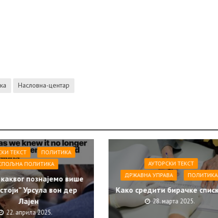
ка
Насловна-центар
СКИ ТЕКСТ
ПОЛИТИКА
АУТОРСКИ ТЕКСТ
СПОЉНА ПОЛИТИКА
ДРЖАВНА УПРАВА
ПОЛИТИКА
 каквог познајемо више
стоји” Урсула вон дер
Како средити бирачке спис
Лајен
28. марта 2025.
22. априла 2025.