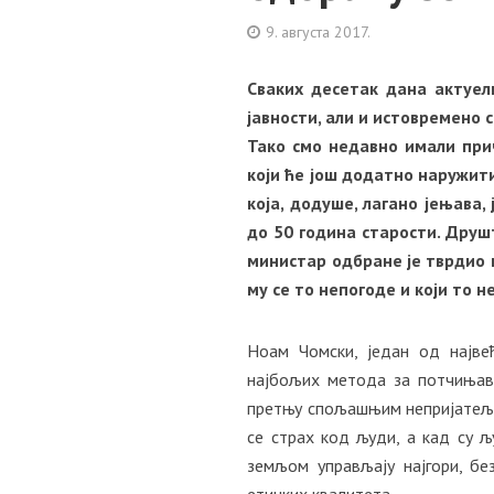
9. августа 2017.
Сваких десетак дана актуел
јавности, али и истовремено 
Тако смо недавно имали при
који ће још додатно наружити
која, додуше, лагано јењава,
до 50 година старости. Друш
министар одбране је тврдио 
му се то непогоде и који то 
Ноам Чомски, један од најве
најбољих метода за потчињав
претњу спољашњим непријатељи
се страх код људи, а кад су љ
земљом управљају најгори, бе
етичких квалитета.