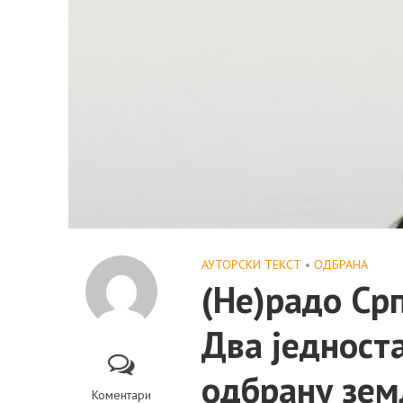
АУТОРСКИ ТЕКСТ
•
ОДБРАНА
(Не)радо Ср
Два једност
одбрану зе
Коментари