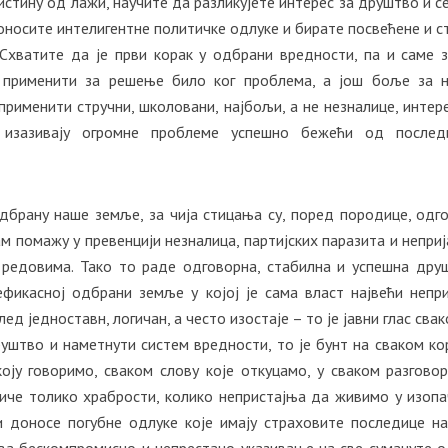
истину од лажи, научите да разликујете интерес за друштво и с
доносите интелигентне политичке одлуке и бирате посвећене и с
 Схватите да је први корак у одбрани вредности, па и саме 
 применити за решење било ког проблема, а још боље за 
 применити стручни, школовани, најбољи, а не незналице, интере
 изазивају огромне проблеме успешно бежећи од послед
дбрану наше земље, за чија стицања су, поред породице, одг
нам помажу у превенцији незналица, партијских паразита и непри
 редовима. Тако то раде одговорна, стабилна и успешна дру
ефикасној одбрани земље у којој је сама власт највећи непр
лед једноставн, логичан, а често изостаје – то је јавни глас сва
уштво и наметнути систем вредности, то је бунт на сваком кор
коју говоримо, сваком слову које откуцамо, у сваком разговор
тиче толико храбрости, колико непристајња да живимо у изоп
ри доносе погубне одлуке које имају страховите последице н
ва бескомпромисно и непрестано указивање на све сумануте о