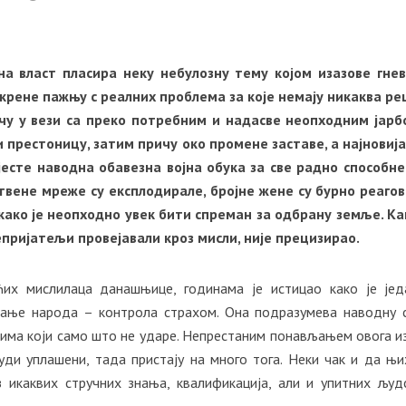
на власт пласира неку небулозну тему којом изазове гне
скрене пажњу с реалних проблема за које немају никаква р
чу у вези са преко потребним и надасве неопходним јар
 престоницу, затим причу око промене заставе, а најновиј
 јесте наводна обавезна војна обука за све радно способн
твене мреже су експлодирале, бројне жене су бурно реагов
како је неопходно увек бити спреман за одбрану земље. Ка
непријатељи провејавали кроз мисли, није прецизирао.
ћих мислилаца данашњице, годинама је истицао како је је
ање народа – контрола страхом. Она подразумева наводну 
ма који само што не ударе. Непрестаним понављањем овога и
уди уплашени, тада пристају на много тога. Неки чак и да њ
з икаквих стручних знања, квалификација, али и упитних људ