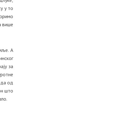
у у то
боримо
а више
мље. А
инског
ају за
уротне
 да од
он што
ило.