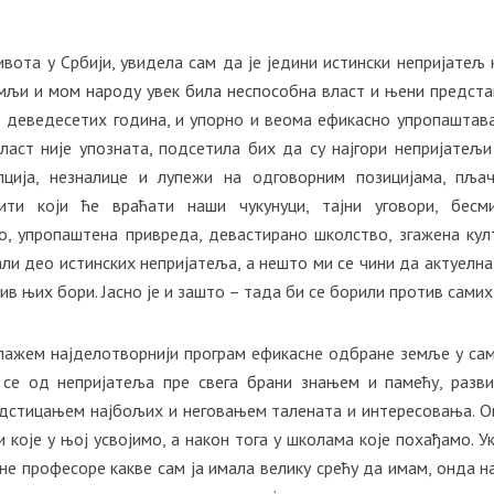
вота у Србији, увидела сам да је једини истински непријатељ к
мљи и мом народу увек била неспособна власт и њени предста
д деведесетих година, и упорно и веома ефикасно упропаштав
власт није упозната, подсетила бих да су најгори непријатељи
ција, незналице и лупежи на одговорним позицијама, пља
дити који ће враћати наши чукунуци, тајни уговори, бесм
о, упропаштена привреда, девастирано школство, згажена кул
али део истинских непријатеља, а нешто ми се чини да актуелна
ив њих бори. Јасно је и зашто – тада би се борили против самих
длажем најделотворнији програм ефикасне одбране земље у са
 се од непријатеља пре свега брани знањем и памећу, разв
одстицањем најбољих и неговањем талената и интересовања. О
које у њој усвојимо, а након тога у школама које похађамо. У
не професоре какве сам ја имала велику срећу да имам, онда н