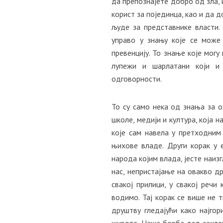
да препознајете добро од зла, 
корист за појединца, као и да 
људе за представнике власти.
управо у знању које се може
превенцију. То знање које могу
лупежи и шарлатани који и
одговорности.
То су само нека од знања за о
школе, медији и култура, која 
које сам навела у претходним
њихове владе. Други корак у 
народа којим влада, јесте наизг
нас, непристајање на овакво др
свакој прилици, у свакој речи 
водимо. Тај корак се више не 
друштву гледајући како најго
животе. Наша борба тад захте