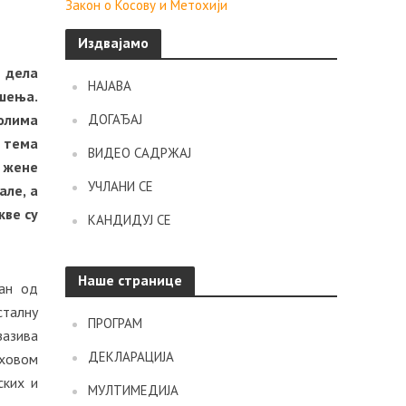
Закон о Косову и Метохији
Издвајамо
в дела
НАЈАВА
ешења.
болима
ДОГАЂАЈ
а тема
ВИДЕО САДРЖАЈ
е жене
УЧЛАНИ СЕ
але, а
кве су
КАНДИДУЈ СЕ
Наше странице
дан од
сталну
ПРОГРАМ
зазива
ДЕКЛАРАЦИЈА
иховом
ских и
МУЛТИМЕДИЈА