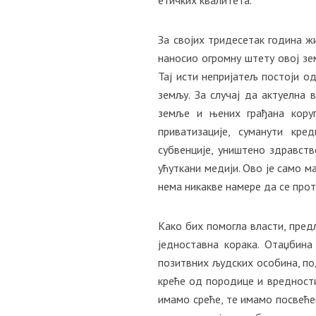
За својих тридесетак година жи
наносио огромну штету овој зе
Тај исти непријатељ постоји о
земљу. За случај да актуелна 
земље и њених грађана коруп
приватизације, суманути кре
субвенције, уништено здравств
ућуткани медији. Ово је само м
нема никакве намере да се прот
Како бих помогла власти, пре
једноставна корака. Отаџбина
позитвних људских особина, п
креће од породице и вредности 
имамо среће, те имамо посвеће