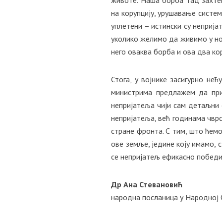
на корупцију, урушавање систем
уплетени – истински су неприј
уколико желимо да живимо у но
него оваква борба и ова два ко
Стога, у војнике засигурно не
министрима предлажем да при
непријатеља чији сам детаљни о
непријатеља, већ годинама чврст
стране фронта. С тим, што ћем
ове земље, једине коју имамо, с
се непријатељ ефикасно победи, 
Др Ана Стевановић
народна посланица у Народној 