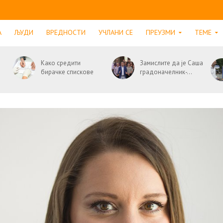
А
ЉУДИ
ВРЕДНОСТИ
УЧЛАНИ СЕ
ПРЕУЗМИ
ТЕМЕ
Како средити
Замислите да је Саша
бирачке спискове
градоначелник-...