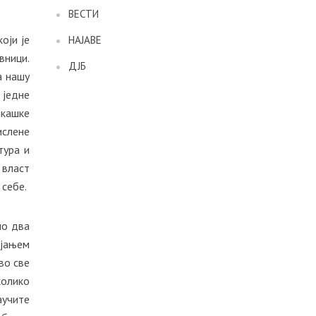
ВЕСТИ
оји је
НАЈАВЕ
вници.
ДЈБ
а нашу
 једне
чкашке
ислене
тура и
 власт
 себе.
мо два
ијањем
во све
колико
аучите