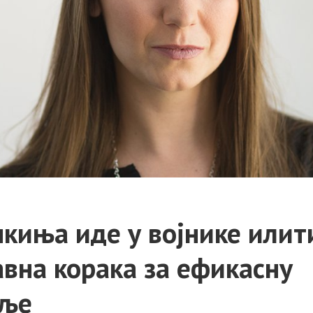
пкиња иде у војнике илит
авна корака за ефикасну
мље