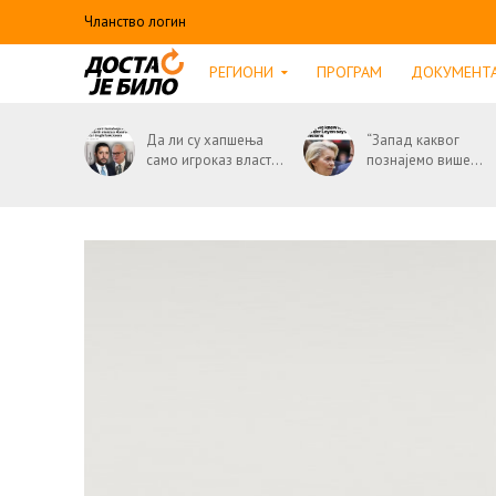
Чланство логин
РЕГИОНИ
ПРОГРАМ
ДОКУМЕНТ
Да ли су хапшења
“Запад каквог
само игроказ власт...
познајемо више...