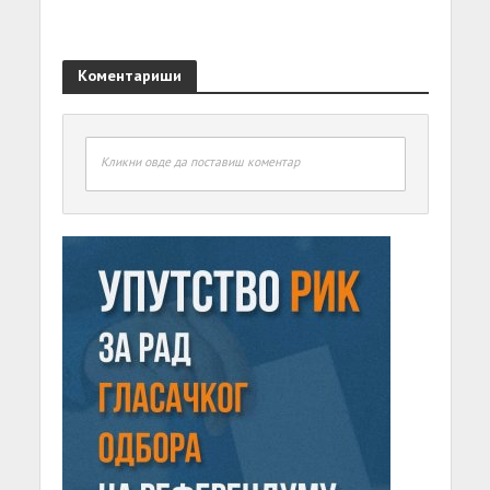
Коментариши
Кликни овде да поставиш коментар