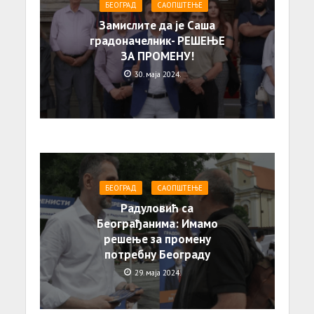
БЕОГРАД
САОПШТЕЊE
Замислите да је Саша
градоначелник- РЕШЕЊЕ
ЗА ПРОМЕНУ!
30. маја 2024.
БЕОГРАД
САОПШТЕЊE
Радуловић са
Београђанима: Имамо
решење за промену
потребну Београду
29. маја 2024.