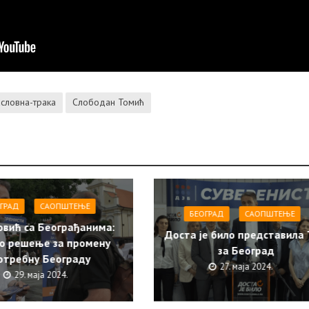
словна-трака
Слободан Томић
ГРАД
САОПШТЕЊE
БЕОГРАД
САОПШТЕЊE
овић са Београђанима:
Доста је било представила
о решење за промену
за Београд
отребну Београду
27. маја 2024.
29. маја 2024.