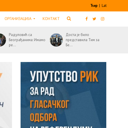
Ћир
|
Lat
ОРГАНИЗАЦИЈА
КОНТАКТ
Радуловић са
Доста је било
Београђанима: Имамо
представила Тим за
ре...
Бе...