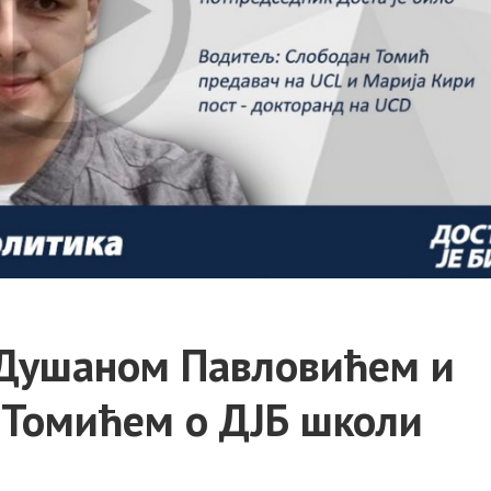
 Душаном Павловићем и
Томићем о ДЈБ школи