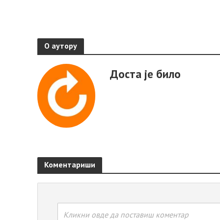
О аутору
Доста је било
Коментариши
Кликни овде да поставиш коментар