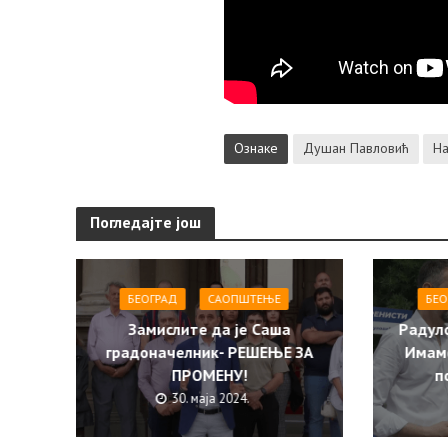
Ознаке
Душан Павловић
На
Погледајте још
БЕОГРАД
САОПШТЕЊE
БЕО
Замислите да је Саша
Радул
градоначелник- РЕШЕЊЕ ЗА
Имам
ПРОМЕНУ!
п
30. маја 2024.