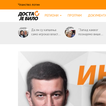
Чланство логин
РЕГИОНИ
ПРОГРАМ
ДОКУМЕНТ
Да ли су хапшења
“Запад каквог
само игроказ власт...
познајемо више...