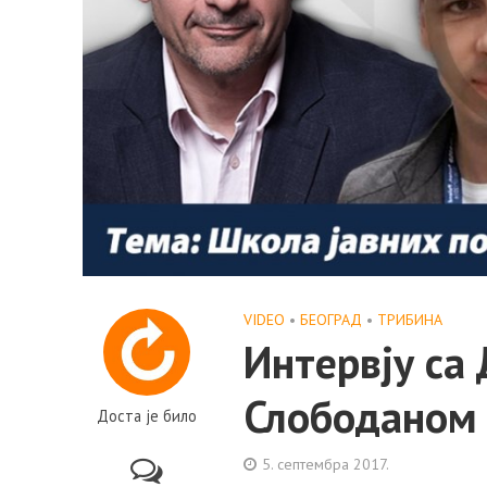
VIDEO
•
БЕОГРАД
•
ТРИБИНА
Интервју са
Слободаном 
Доста је било
5. септембра 2017.