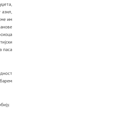
уџета,
 азил,
сме им
танове
осиоца
тијски
а паса
едност
 барем
бију.