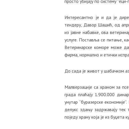
просто убијају по систему “еци-п
Интересантно је и да је дире
тендеру, Давор Шашић, од апр
из јавне набавке, ова ветерина
услуге. Поставља се питање, ка
Ветеринарске коморе може да 
фирма, нормално и етички испр
До сада је живот у шабачком а
Mалверзације са храном за псе 
града плаћају 1.900.000 дина
унутар “буразерске економије”.
делукс здању задржавају тек 
поједу храну која је из буџета 