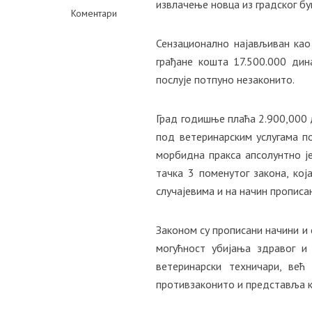
извлачење новца из градског бу
Коментари
Сензационално најављиван као 
грађане кошта 17.500.000 дин
послује потпуно незаконито.
Град годишње плаћа 2.900,000 д
под ветеринарским услугама по
морбидна пракса апсолунтно је
тачка 3 поменутог закона, ко
случајевима и на начин прописа
Законом су прописани начини и 
могућност убијања здравог и
ветеринарски техничари, већ
противзаконито и представља к