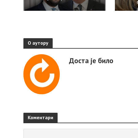
О аутору
Доста је било
Коментари