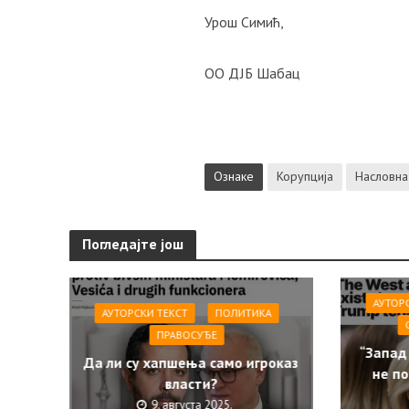
Урош Симић,
ОО ДЈБ Шабац
Ознаке
Корупција
Насловна
Погледајте још
АУТОР
АУТОРСКИ ТЕКСТ
ПОЛИТИКА
ПРАВОСУЂЕ
“Запад
Да ли су хапшења само игроказ
не по
власти?
9. августа 2025.