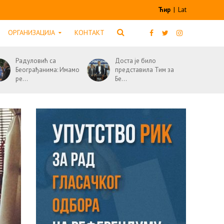
Ћир
|
Lat
ОРГАНИЗАЦИЈА
КОНТАКТ
Радуловић са
Доста је било
Београђанима: Имамо
представила Тим за
ре...
Бе...