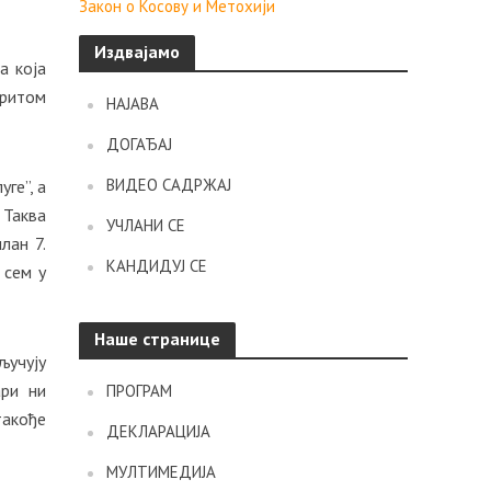
Закон о Косову и Метохији
Издвајамо
а која
притом
НАЈАВА
ДОГАЂАЈ
ВИДЕО САДРЖАЈ
ге”, а
 Таква
УЧЛАНИ СЕ
лан 7.
КАНДИДУЈ СЕ
 сем у
Наше странице
ључују
ари ни
ПРОГРАМ
такође
ДЕКЛАРАЦИЈА
МУЛТИМЕДИЈА