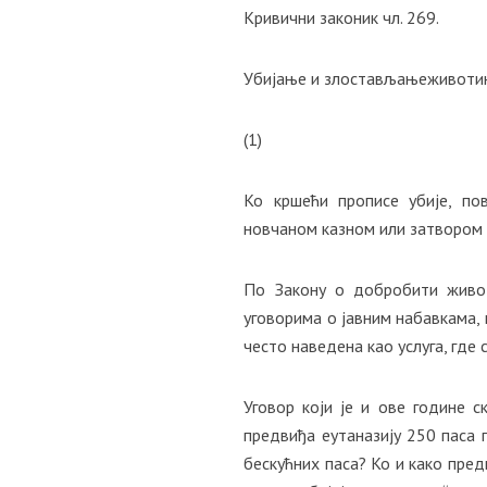
Кривични законик чл. 269.
Убијање и злостављањеживот
(1)
Ко кршећи прописе убије, по
новчаном казном или затвором 
По Закону о добробити живот
уговорима о јавним набавкама, 
често наведена као услуга, где 
Уговор који је и ове године 
предвиђа еутаназију 250 паса 
бескућних паса? Ко и како пред