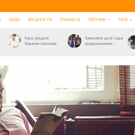
А
ЉУДИ
ВРЕДНОСТИ
УЧЛАНИ СЕ
ПРЕУЗМИ
ТЕМЕ
Како средити
Замислите да је Саша
бирачке спискове
градоначелник-...