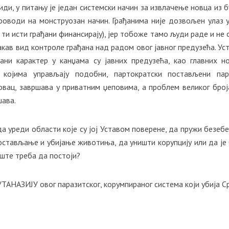
иди, у питању је један системски начин за извлачење новца из б
роводи на монструозан начин. Грађанима није дозвољен улаз у
е ти исти грађани финансирају), јер тобоже тамо људи раде и не 
какав вид контроле грађана над радом овог јавног предузећа. Ус
ани карактер у канџама су јавних предузећа, као главних н
, којима управљају подобни, партократски постављени пар
овац, завршава у приватним џеповима, а проблем великог број
шава.
да уреди области које су јој Уставом поверене, да пружи безеб
лостављање и убијање животиња, да уништи корупцију или да је
ште треба да постоји?
АНАЗИЈУ овог паразитског, корумпираног система који убија Ср