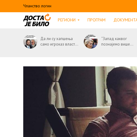
Чланство логин
РЕГИОНИ
ПРОГРАМ
ДОКУМЕНТ
Да ли су хапшења
“Запад каквог
само игроказ власт...
познајемо више...