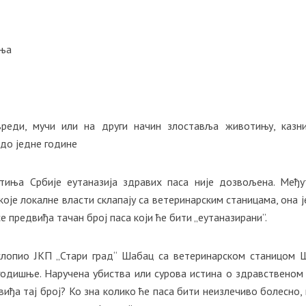
иња
вреди, мучи или на други начин злоставља животињу, казн
до једне године
иња Србије еутаназија здравих паса није дозвољена. Међу
које локалне власти склапају са ветеринарским станицама, она ј
се предвиђа тачан број паса који ће бити „еутаназирани”.
склопио ЈКП „Стари град“ Шабац са ветеринарском станицом 
годишње. Наручена убиства или сурова истина о здравственом
виђа тај број? Ко зна колико ће паса бити неизлечиво болесно, 