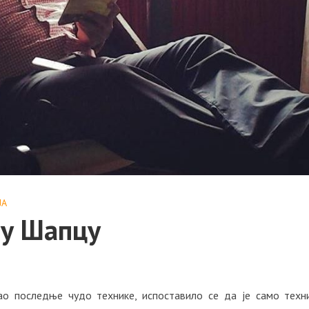
ЈА
 у Шапцу
ао последње чудо технике, испоставило се да је само техн