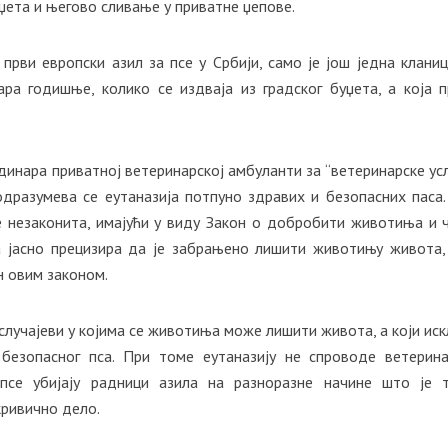
џета и његово сливање у приватне џепове.
први европски азил за псе у Србији, само je још једна кланиц
ара годишње, колико се издваја из градског буџета, а која 
инара приватној ветеринарској амбуланти за “ветеринарске услу
дразумева се еутаназија потпуно здравих и безопасних паса.
 незаконита, имајући у виду Закон о добробити животиња и ч
ја јасно прецизира да је забрањено лишити животињу живота,
н овим законом.
случајеви у којима се животиња може лишити живота, а који иск
 безопасног пса. При томe еутаназију не спроводе ветерин
 псе убијају радници азила на разноразне начине што је 
ривично дело.