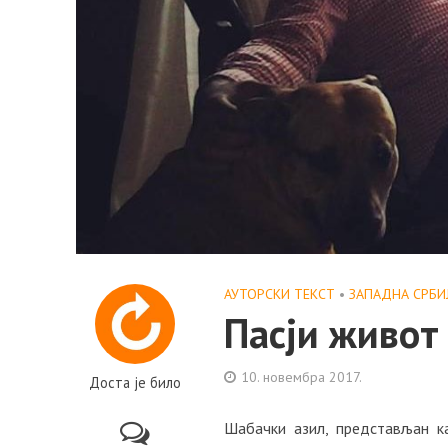
АУТОРСКИ ТЕКСТ
•
ЗАПАДНА СРБИ
Пасји живот
10. новембра 2017.
Доста је било
Шабачки азил, представљан к