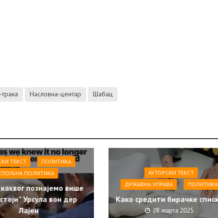
-трака
Насловна-центар
Шабац
СКИ ТЕКСТ
ПОЛИТИКА
АУТОРСКИ ТЕКСТ
СПОЉНА ПОЛИТИКА
ДРЖАВНА УПРАВА
ПОЛИТИКА
 каквог познајемо више
стоји” Урсула вон дер
Како средити бирачке спис
Лајен
28. марта 2025.