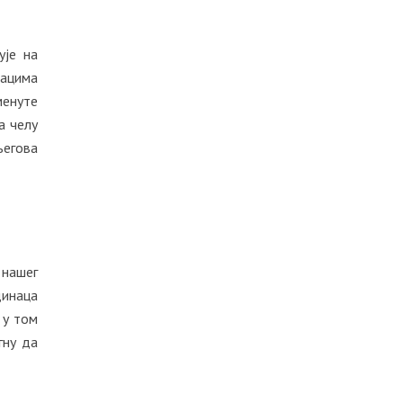
ује на
дацима
менуте
а челу
његова
 нашег
динаца
 у том
гну да