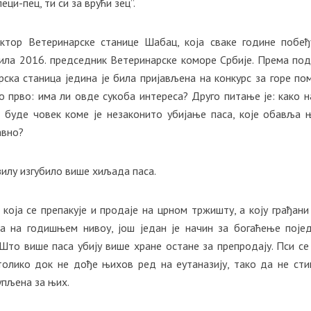
еци-пец, ти си за врући зец”.
ктор Ветеринарске станице Шабац, која сваке године побеђ
ила 2016. председник Ветеринарске коморе Србије. Према по
рска станица једина је била пријављена на конкурс за горе по
о прво: има ли овде сукоба интереса? Друго питање је: како н
буде човек коме је незаконито убијање паса, које обавља 
авно?
зилу изгубило више хиљада паса.
која се препакује и продаје на црном тржишту, а коју грађани
ра на годишњем нивоу, још један је начин за богаћење поје
 Што више паса убију више хране остане за препродају. Пси се
толико док не дође њихов ред на еутаназију, тако да не сти
купљена за њих.