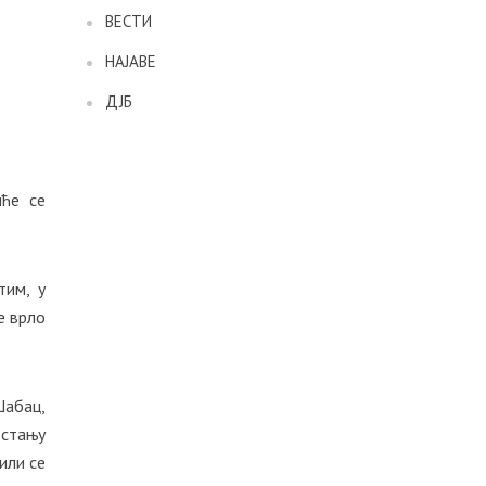
ВЕСТИ
НАЈАВЕ
ДЈБ
иће се
тим, у
е врло
Шабац,
 стању
или се