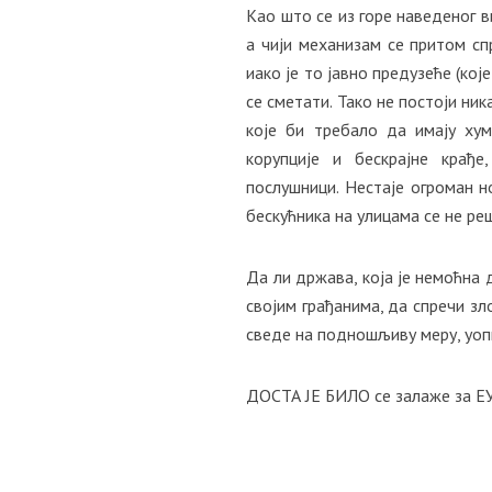
Као што се из горе наведеног в
а чији механизам се притом сп
иако је то јавно предузеће (кој
се сметати. Тако не постоји ни
које би требало да имају хум
корупције и бескрајне крађе
послушници. Нестаје огроман н
бескућника на улицама се не ре
Да ли држава, која је немоћна 
својим грађанима, да спречи з
сведе на подношљиву меру, уоп
ДОСТА ЈЕ БИЛО се залаже за ЕУТ