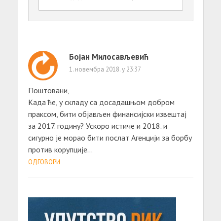
Бојан Милосављевић
1. новембра 2018. у 23:37
Поштовани,
Када ће, у складу са досадашњом добром
праксом, бити објављен финансијски извештај
за 2017. годину? Ускоро истиче и 2018. и
сигурно је морао бити послат Агенцији за борбу
против корупције…
ОДГОВОРИ