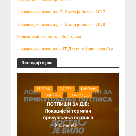
Финансијски извештај ГГ Доста је било – 2017.
Финансијски извештај ГГ Доста је било – 2018.
Ревизорски извештај – Војводина
Финансијски извештај – ГГ Доста је било Нови Сад
Погледајте још
БЕОГРАД
ДОГАЂАЈ
КАМПАЊА
ПОЛИТИКА
СТРАНКА ДЈБ
ПОТПИШИ ЗА ДЈБ:
Локације и термини
прикупљања потписа
11. маја 2024.