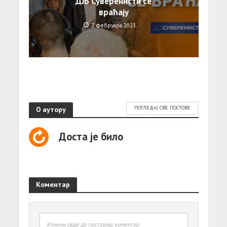
ДЈБ Суверенисти се
враћају
2. фебруара 2023.
О аутору
ПОГЛЕДАЈ СВЕ ПОСТОВЕ
Доста је било
Коментар
Кликни овде да поставиш коментар