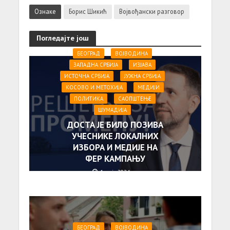
Ознаке
Борис Шикић
Војвођански разговор
Погледајте још
БЕОГРАД
ВОЈВОДИНА
ЗАПАДНА СРБИЈА
ИЗЈАВА
ИСТОЧНА СРБИЈА
ЈУЖНА СРБИЈА
КОСОВО И МЕТОХИЈА
МЕДИЈИ
ПОЛИТИКА
САОПШТЕЊE
ШУМАДИЈА
ДОСТА ЈЕ БИЛО ПОЗИВА
УЧЕСНИКЕ ЛОКАЛНИХ
ИЗБОРА И МЕДИЈЕ НА
ФЕР КАМПАЊУ
1. маја 2024.
БЕОГРАД
ВОЈВОДИНА