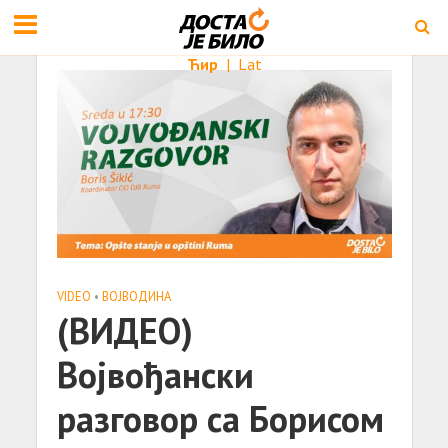
Ћир
|
Lat
VIDEO
•
ВОЈВОДИНА
(ВИДЕО)
Војвођански
разговор са Борисом