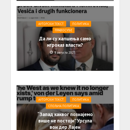
АУТОРСКИ ТЕКСТ
ПОЛИТИКА
ПРАВОСУЂЕ
Да ли су хапшења само
игроказ власти?
9. августа 2025.
АУТОРСКИ ТЕКСТ
ПОЛИТИКА
СПОЉНА ПОЛИТИКА
“Запад каквог познајемо
више не постоји” Урсула
вон дер Лајен