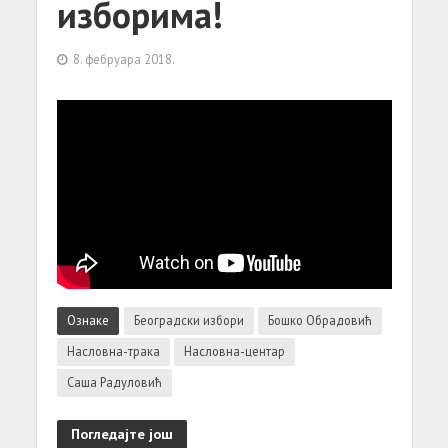
изборима!
8. фебруара 2018.
Ознаке
Београдски избори
Бошко Обрадовић
Насловна-трака
Насловна-центар
Саша Радуловић
Погледајте још