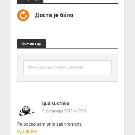
Доста је било
Коментар
Кликни овде да поставиш коментар
ljudisustoka
9. фебруара 2018. у 17:16
Pa poceo sam prije sat vremena
ОДГОВОРИ