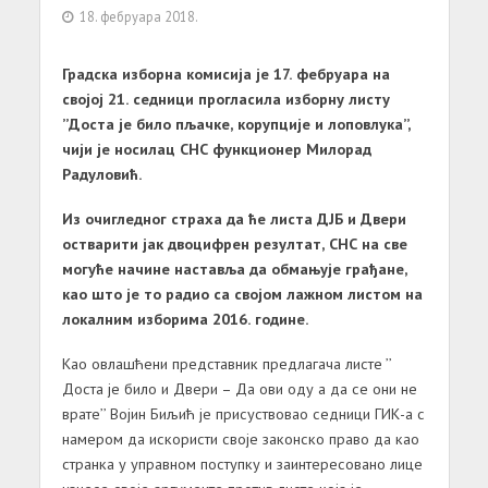
18. фебруара 2018.
Градска изборна комисија је 17. фебруара на
својој 21. седници прогласила изборну листу
’’Доста је било пљачке, корупције и лоповлука’’,
чији је носилац СНС функционер Милорад
Радуловић.
Из очигледног страха да ће листа ДЈБ и Двери
остварити јак двоцифрен резултат, СНС на све
могуће начине наставља да обмањује грађане,
као што је то радио са својом лажном листом на
локалним изборима 2016. године.
Као овлашћени представник предлагача листе ’’
Доста је било и Двери – Да ови оду а да се они не
врате’’ Војин Биљић је присуствовао седници ГИК-а с
намером да искористи своје законско право да као
странка у управном поступку и заинтересовано лице