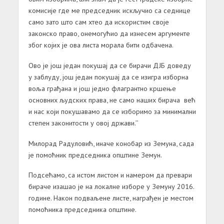
комисије где ме председник искључио са седнице
само зато што сам хтео да искористим своје
законско право, онемогућио да изнесем аргументе
због којих је ова листа морала бити одбачена.
Ово је још један покушај да се бирачи ДЈБ доведу
у заблуду, још један покушај да се изигра изборна
воља грађана и још једно флагрантно кршење
основних људских права, не само наших бирача већ
и нас који покушавамо да се изборимо за минимални
степен законитости у овој држави.’’
Милорад Радуловић, иначе конобар из Земуна, сада
је помоћник председника општине Земун.
Подсећамо, са истом листом и намером да превари
бираче изашао је на локалне изборе у Земуну 2016.
године. Након подваљене листе, награђен је местом
помоћника председника општине.