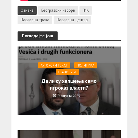
Ознаке
Београдски избори
ГИК
Насловна-трака
Насловна-центар
Погледајте још
АУТОРСКИ ТЕКСТ
ПОЛИТИКА
ПРАВОСУЂЕ
Да ли су хапшења само
игроказ власти?
9. августа 2025.