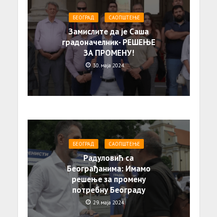
БЕОГРАД
САОПШТЕЊE
Замислите да је Саша
градоначелник- РЕШЕЊЕ
ЗА ПРОМЕНУ!
30. маја 2024.
БЕОГРАД
САОПШТЕЊE
Радуловић са
Београђанима: Имамо
решење за промену
потребну Београду
29. маја 2024.