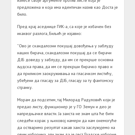
изнесе своје аргументе против листе која је
предложена и која има идентичан назив као Доста је
било.
Пред крај аседнице ГИК-а, са које је избачен без
икаквог разлога, Биљић је изјавио:
’’Ово је скандалозни покушај довођења у заблуду
наших бирача, скандалозни покушај да се бирачи
ДЈБ доведу у заблуду, да им се прекрше основна
људска права, да им се прекрши бирачко право и
да приликом заокруживања на гласачком листићу,
убеђени да гласају за ДЈБ, гласају за ту фантомску
странку.
Морам да подсетим, тај Милорад Радуловић који је
предао листу, функционер је у ГО Земун и део је
напредњачке власти. Ја заиста не знам шта ће бити
следећи корак у њиховој намери да нам онемогуће
да остваримо резултат какав заиста заслужујемо на
овим изборима, али знам да је гест Градске изборне