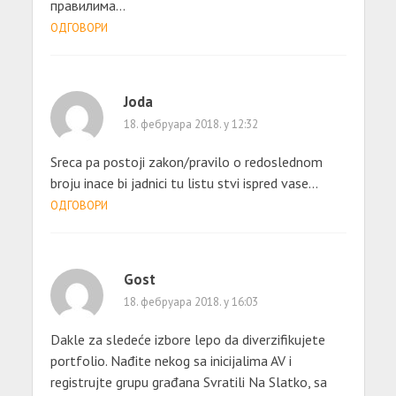
правилима…
ОДГОВОРИ
Joda
18. фебруара 2018. у 12:32
Sreca pa postoji zakon/pravilo o redoslednom
broju inace bi jadnici tu listu stvi ispred vase…
ОДГОВОРИ
Gost
18. фебруара 2018. у 16:03
Dakle za sledeće izbore lepo da diverzifikujete
portfolio. Nađite nekog sa inicijalima AV i
registrujte grupu građana Svratili Na Slatko, sa