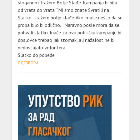
sloganom Tražem Bolje Slađe. Kampanja bi bila
od vrata do vrata. “Mi smo znate Svratili na
Slatko -tražem bolje slađe. Ako imate nešto da se
proba bilo bi odlično. ” Naravno posle mora da se
pohvali slatko. Inače za ovu političku kampanju bi
doslovce trebao jak stomak, ali nažalost ne bi
nedostajalo volontera.
Slatko do pobede.
ОДГОВОРИ