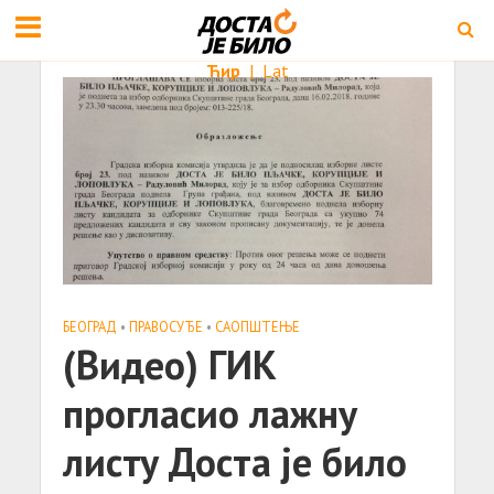
Ћир
|
Lat
БЕОГРАД
•
ПРАВОСУЂЕ
•
САОПШТЕЊE
(Видео) ГИК
прогласио лажну
листу Доста је било