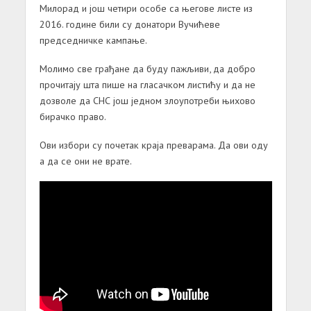
Милорад и још четири особе са његове листе из
2016. године били су донатори Вучићеве
председничке кампање.
Молимо све грађане да буду пажљиви, да добро
прочитају шта пише на гласачком листићу и да не
дозволе да СНС још једном злоупотреби њихово
бирачко право.
Ови избори су почетак краја преварама. Да ови оду
а да се они не врате.