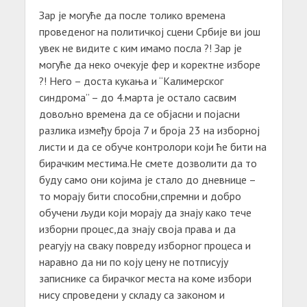
Зар је могуће да после толико времена
проведеног на политичкој сцени Србије ви још
увек не видите с ким имамо посла ?! Зар је
могуће да неко очекује фер и коректне изборе
?! Него – доста кукања и “Калимерског
синдрома” – до 4.марта је остало сасвим
довољно времена да се објасни и појасни
разлика између броја 7 и броја 23 на изборној
листи и да се обуче контролори који ће бити на
бирачким местима.Не смете дозволити да то
буду само они којима је стало до дневнице –
то морају бити способни,спремни и добро
обучени људи који морају да знају како тече
изборни процес,да знају своја права и да
реагују на сваку повреду изборног процеса и
наравно да ни по коју цену не потписују
записнике са бирачког места на коме избори
нису спроведени у складу са законом и