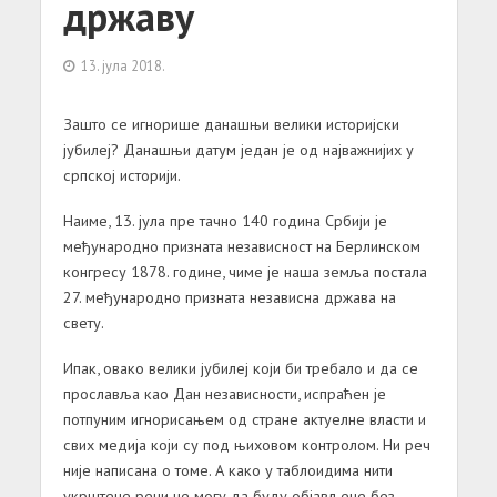
државу
13. јула 2018.
Зашто се игнорише данашњи велики историјски
јубилеј? Данашњи датум један је од најважнијих у
српској историји.
Наиме, 13. јула пре тачно 140 година Србији је
међународно призната независност на Берлинском
конгресу 1878. године, чиме је наша земља постала
27. међународно призната независна држава на
свету.
Ипак, овако велики јубилеј који би требало и да се
прославља као Дан независности, испраћен је
потпуним игнорисањем од стране актуелне власти и
свих медија који су под њиховом контролом. Ни реч
није написана о томе. А како у таблоидима нити
укрштене речи не могу да буду објављене без