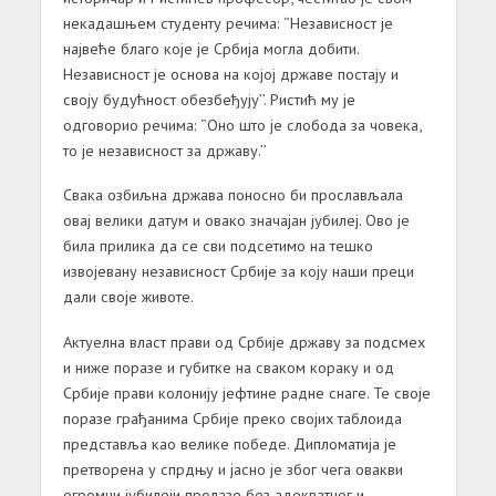
некадашњем студенту речима: ‘’Независност је
највеће благо које је Србија могла добити.
Независност је основа на којој државе постају и
своју будућност обезбеђују’’. Ристић му је
одговорио речима: ‘’Оно што је слобода за човека,
то је независност за државу.’’
Свака озбиљна држава поносно би прослављала
овај велики датум и овако значајан јубилеј. Ово је
била прилика да се сви подсетимо на тешко
извојевану независност Србије за коју наши преци
дали своје животе.
Актуелна власт прави од Србије државу за подсмех
и ниже поразе и губитке на сваком кораку и од
Србије прави колонију јефтине радне снаге. Те своје
поразе грађанима Србије преко својих таблоида
представља као велике победе. Дипломатија је
претворена у спрдњу и јасно је због чега овакви
огромни јубилеји пролазе без адекватног и