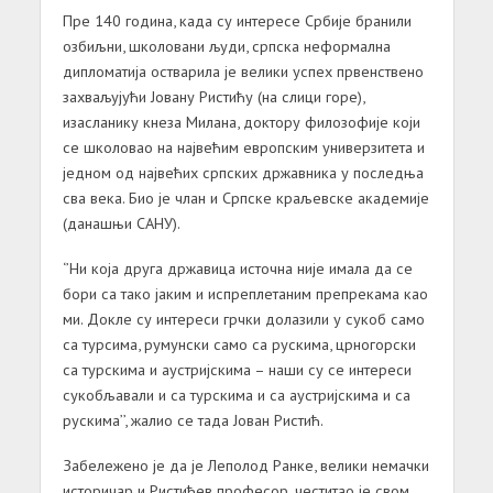
Пре 140 година, када су интересе Србије бранили
озбиљни, школовани људи, српска неформална
дипломатија остварила је велики успех првенствено
захваљујући Јовану Ристићу (на слици горе),
изасланику кнеза Милана, доктору филозофије који
се школовао на највећим европским универзитета и
једном од највећих српских државника у последња
сва века. Био је члан и Српске краљевске академије
(данашњи САНУ).
‘’Ни која друга државица источна није имала да се
бори са тако јаким и испреплетаним препрекама као
ми. Докле су интереси грчки долазили у сукоб само
са турсима, румунски само са рускима, црногорски
са турскима и аустријскима – наши су се интереси
сукобљавали и са турскима и са аустријскима и са
рускима’’, жалио се тада Јован Ристић.
Забележено је да је Леполод Ранке, велики немачки
историчар и Ристићев професор, честитао је свом