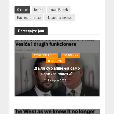
Ознаке
Влада
Јован Ристић
Насловна-трака
Насловна-центар
Погледајте још
АУТОРСКИ ТЕКСТ
ПОЛИТИКА
ПРАВОСУЂЕ
Да ли су хапшења само
игроказ власти?
9. августа 2025.