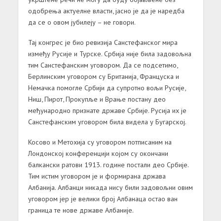
одобрења актуелне власти, јасно је да је наредба
да се о овом јубилеју – не говори.
Тај конгрес је био ревизија Санстефанског мира
између Русије и Турске. Србија није била задовољна
тим Санстефанским уговором. Да се подсетимо,
Берлинским уговором су Британија, Француска и
Немачка помогле Србији да супротно вољи Русије,
Ниш, Пирот, Прокупље и Врање постану део
међународно признате државе Србије. Русија их је
Санстефанским уговором била видела у Бугарској.
Косово и Метохија су уговором потписаним на
Лондонској конференцији којом су окончани
балкански ратови 1913. године постали део Србије.
Тим истим уговором је и формирана држава
Албанија. Албанци никада нису били задовољни овим
уговором јер је велики број Албанаца остао ван
граница те нове државе Албаније.