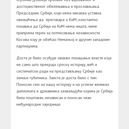
достојанственог обележавња и прослављања.
Председник Србије, који нема никаква уставна
овлашћења да преговара о КиМ, константно
понавља да Србија на КиМ нема ништа, чиме
припрема терен за потписивање независности
Косова коју је обећао Немачкој и другим западним
партнерима.
Доста је било осуђује овакво понашање власти која
не само што прекраја српску историју, већ и
систематски ради на представљању Србије као
земље губитника. Заиста је доста било с тим.
Поносни смо на нашу историју и на успехе великих
дипломата и државника захваљујући којима је Србија
била поштован, независан и поносан члан
међународне заједнице.