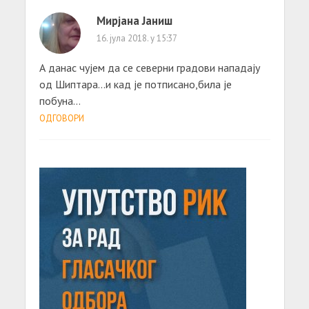
Мирјана Јаниш
16. јула 2018. у 15:37
А данас чујем да се северни градови нападају
од Шиптара…и кад је потписано,била је
побуна…
ОДГОВОРИ