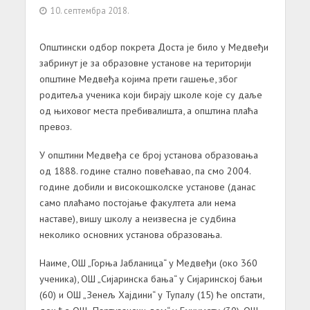
10. септембра 2018.
Општински одбор покрета Доста је било у Медвеђи
забринут је за образовне установе на територији
општине Медвеђа којима прети гашење, због
родитеља ученика који бирају школе које су даље
од њиховог места пребивалишта, а општина плаћа
превоз.
У општини Медвеђа се број установа образовања
од 1888. године стално повећавао, па смо 2004.
године добили и високошколске установе (данас
само плаћамо постојање факултета али нема
наставе), вишу школу а неизвесна је судбина
неколико основних установа образовања.
Наиме, ОШ „Горња Јабланица“ у Медвеђи (око 360
ученика), ОШ „Сијаринска бања“ у Сијаринској бањи
(60) и ОШ „Зенељ Хајдини“ у Тупалу (15) ће опстати,