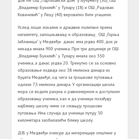
док ће ОШ „Партизански дом“ у Бучумету (30), ОШ
„Владимир Букилић“ у Тулару (18) и ОШ „Радован
Ковачевић“ у Лецу (40) вероватно бити угашене.
Услед лоше локалне и државне политике према
наталитету, запошљавању и образовању, ОШ „Горња
Јабланица“ у Медвеђи данас има једва 400, док је
некада имала 900 ученика. Пре три деценије је ОШ
„Владимир Букилић“ у Тулару имала око 350
ученика, а данас једва 20. Тренутно се за основно
образовање издваја око 38 милиона динара из
буџета Медвеђе, од чега за трошкове путовања
одлази 7,5 милиона динара. У организацији школа
мора се водити рачуна о равномерном и доступном
образовању ученика, као и да ученици похађају
најближу школу чиме се смањују трошкови
путовања. Има случаја да ученици путују 30
километара заобилазећи ближу школу.
ДЈБ у Медвеђи очекује да ингеренције општине у