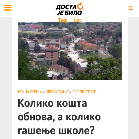
Ћир
|
Lat
ЈУЖНА СРБИЈА
•
ОБРАЗОВАЊЕ
•
САОПШТЕЊE
Колико кошта
обнова, а колико
гашење школе?