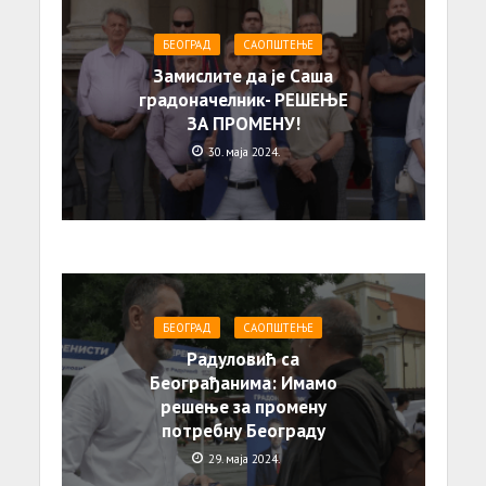
БЕОГРАД
САОПШТЕЊE
Замислите да је Саша
градоначелник- РЕШЕЊЕ
ЗА ПРОМЕНУ!
30. маја 2024.
БЕОГРАД
САОПШТЕЊE
Радуловић са
Београђанима: Имамо
решење за промену
потребну Београду
29. маја 2024.