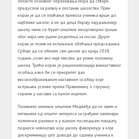
области основног образовања мора да створи
предуслов за развој и опстанак школства. Први
корак је да се плаћање превоза ученика врши до
најближе школе, а не да деца бирају најудаљенију
школу чиме се буџет општине неодговорно троши
због хира или уцене родитења за посао. Други
корак је позив на испуњење обећања председника
Србије да се обнове све школе до краја 2018.
године, осим ако није мислио да укине половину
школа. Трећи корак је рационализација ваннаставног
особља, како би се приоритет дао
високообразованом наставном особљу које
испуњава услове према Правилнику о стручној
спреми у настави са пуном нормом.
Позивамо челнике општине Медвеђа да по овим и
питањима од општег интереса за грађане занемари
политичке разлике и у њеном последњем мандату
поднесе извештаје коју школу фаворизују а које
дискриминишу што доводи до одлива ученика и