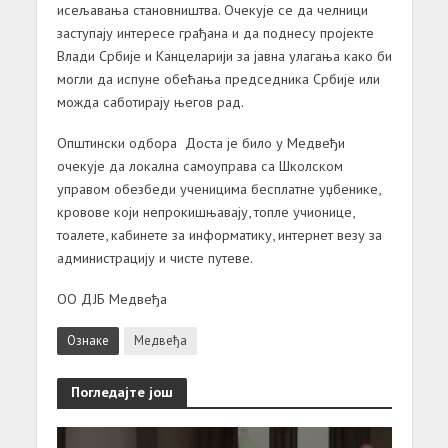
исељавања становништва. Очекује се да челници
заступају интересе грађана и да поднесу пројекте
Влади Србије и Канцеларији за јавна улагања како би
могли да испуне обећања председника Србије или
можда саботирају његов рад.
Општински одбора Доста је било у Медвеђи
очекује да локална самоуправа са Школском
управом обезбеди ученицима бесплатне уџбенике,
кровове који непрокишњавају, топле учионице,
тоалете, кабинете за информатику, интернет везу за
администрацију и чисте путеве.
ОО ДЈБ Медвеђа
Ознаке
Медвеђа
Погледајте још