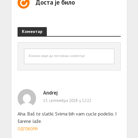
Доста је било
Коментар
Кликни овде да поставиш коментар
Andrej
15. септембра 2018. у 12:22
Aha. Baš te slatki. Svima bih vam cucle podelio. I
šarene laže.
ОДГОВОРИ