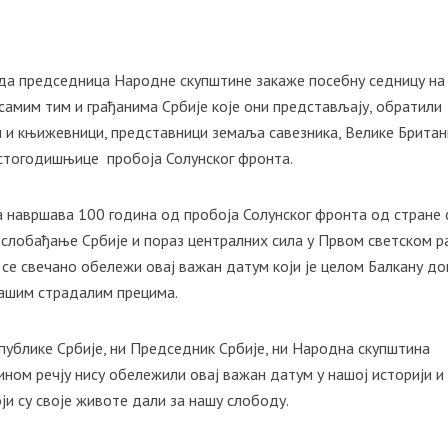
 да председница Народне скупштине закаже посебну седницу на 
самим тим и грађанима Србије које они представљају, обратили
 и књижевници, представници земаља савезника, Велике Британ
стогодишњице пробоја Солунског фронта.
а навршава 100 година од пробоја Солунског фронта од стране 
о ослобађање Србије и пораз централних сила у Првом светском р
 се свечано обележи овај важан датум који је целом Балкану д
нашим страдалим прецима.
публике Србије, ни Председник Србије, ни Народна скупштина
ином речју нису обележили овај важан датум у нашој историји и
и су своје животе дали за нашу слободу.