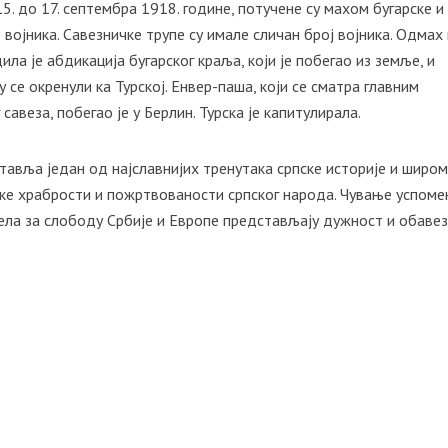
5. до 17. септембра 1918. године, потучене су махом бугарске и
 војника. Савезничке трупе су имале сличан број војника. Одмах
ла је абдикација бугарског краља, који је побегао из земље, и
у се окренули ка Турској. Енвер-паша, који се сматра главним
авеза, побегао је у Берлин. Турска је капитулирала.
тавља један од најславнијих тренутака српске историје и широ
ике храбрости и пожртвованости српског народа. Чување успоме
инела за слободу Србије и Европе представљају дужност и обавез