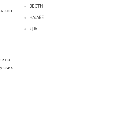
ВЕСТИ
 након
НАЈАВЕ
ДЈБ
м
не на
у свих