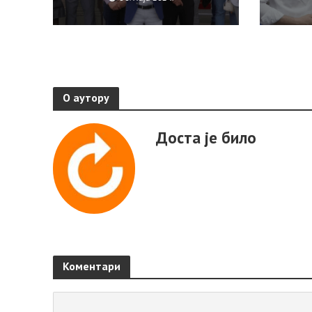
О аутору
Доста је било
Коментари