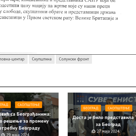
ловна-центар
Скупштина
Солунски фронт
ГРАД
САОПШТЕЊE
БЕОГРАД
САОПШТЕЊE
овић са Београђанима:
Доста је било представила
о решење за промену
за Београд
отребну Београду
27. маја 2024.
29. маја 2024.