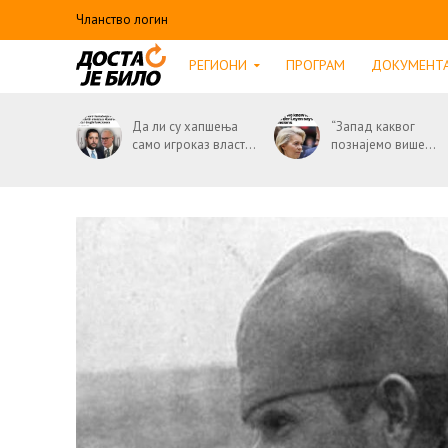
Чланство логин
РЕГИОНИ
ПРОГРАМ
ДОКУМЕНТ
Да ли су хапшења
“Запад каквог
само игроказ власт...
познајемо више...