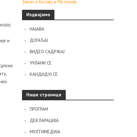
Закон о Косову и Метохији
Издвајамо
којој
НАЈАВА
ије и
ДОГАЂАЈ
ВИДЕО САДРЖАЈ
УЧЛАНИ СЕ
српске
ату,
КАНДИДУЈ СЕ
онео
Наше странице
ПРОГРАМ
ДЕКЛАРАЦИЈА
МУЛТИМЕДИЈА