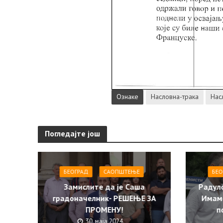
Ознаке
Насловна-трака
Нас
Погледајте још
БЕОГРАД
САОПШТЕЊE
БЕО
Замислите да је Саша
Радул
градоначелник- РЕШЕЊЕ ЗА
Имам
ПРОМЕНУ!
п
30. маја 2024.