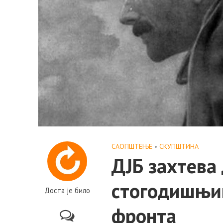
САОПШТЕЊE
•
СКУПШТИНА
ДЈБ захтева
стогодишњиц
Доста је било
фронта