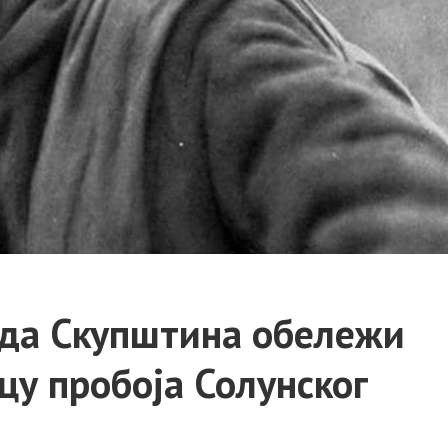
 да Скупштина обележи
у пробоја Солунског