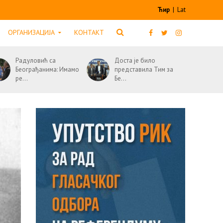
Ћир
|
Lat
ОРГАНИЗАЦИЈА
КОНТАКТ
Радуловић са
Доста је било
Београђанима: Имамо
представила Тим за
ре...
Бе...