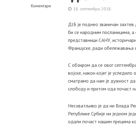
Коментари
18. септембра 2018.
ДЈБ је поднео званичан захтев
би се народним посланицима, а 
представници САНУ, историчари
Француске, ради обележавања 
С обзиром да се овог септембр
војске, након којег је уследил
сматрамо да нам је дужност да
слободу и притом ода почаст 
Несхватљиво је да ни Влада Ре
Републике Србије ни једном јед
одали почаст нашим прецима кој