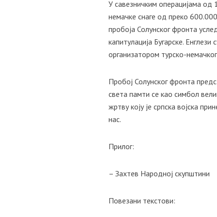
У савезничким операцијама од 1
немачке снаге од преко 600.000
пробоја Солунског фронта уследи
капитулација Бугарске. Енглези с
организатором турско-немачког с
Пробој Солунског фронта предс
света памти се као симбол вел
жртву коју је српска војска пр
нас.
Прилог:
– Захтев Народној скупштини
Повезани текстови: