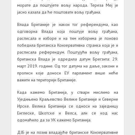
морате да поштујете вољу народа. Тереза Меј је
јасно казала да ће поштовати вољу грађана.
Влада Британије је након тог референдума, као
одговорна Влада која поштује вољу грађана,
расписала и изборе и на тим изборима је поново
победила британска Конзервативна странка која је и
расписала референдум. Поштујући вољу грађана,
британска Влада је одредила датум Брегзита: 29.
март 2019. године. Од тог датума на даље, закони и
прописи које доноси ЕУ парламент више неће
важити на територији Британије.
Када кажемо Британија, у ствари мислимо на
Уједињено Краљевство Велике Британије и Северне
Ирске. Велика Британија се односи на заједницу
Енглеске, Шкотске и Велса, али се код нас
одомаћило да за УК кажемо Британија.
ДЈБ је на позив владајуће британске Конзервативне