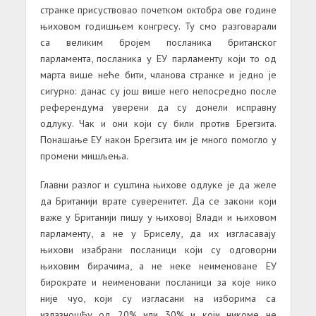
странке присуствовао почетком октобра ове године
њиховом годишњем конгресу. Ту смо разговарали
са великим бројем посланика британског
парламента, посланика у ЕУ парламенту који то од
марта више неће бити, чланова странке и једно је
сигурно: данас су још више него непосредно после
референдума уверени да су донели исправну
одлуку. Чак и они који су били против Брегзита.
Понашање ЕУ након Брегзита им је много помогло у
промени мишљења.
Главни разлог и суштина њихове одлуке је да желе
да Британији врате суверенитет. Да се закони који
важе у Британији пишу у њиховој Влади и њиховом
парламенту, а не у Бриселу, да их изгласавају
њихови изабрани посланици који су одговорни
њиховим бирачима, а не неке неименоване ЕУ
бирократе и неименовани посланици за које нико
није чуо, који су изгласани на изборима са
излазношћу од 20% или 30% и који никоме не