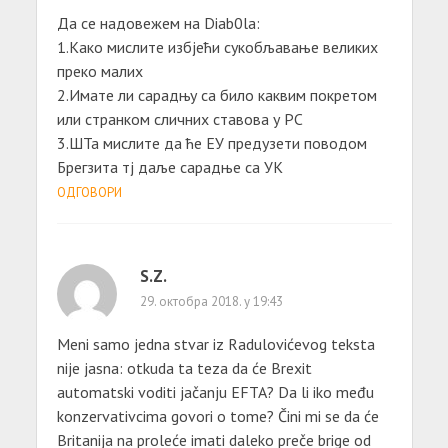
Да се надовежем на Diab0la:
1.Како мислите избјећи сукобљавање великих
преко малих
2.Имате ли сарадњу са било каквим покретом
или странком сличних ставова у РС
3.ШТа мислите да ће ЕУ предузети поводом
Брегзита тј даље сарадње са УК
ОДГОВОРИ
S.Z.
29. октобра 2018. у 19:43
Meni samo jedna stvar iz Radulovićevog teksta
nije jasna: otkuda ta teza da će Brexit
automatski voditi jačanju EFTA? Da li iko među
konzervativcima govori o tome? Čini mi se da će
Britanija na proleće imati daleko preče brige od