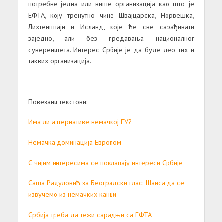
потребне једна или више организација као што је
ЕФТА, коју тренутно чине Швајцарска, Норвешка,
Лихтенштајн и Исланд, које ће све сарађивати
заједно, али без предавања националног
суверенитета. Интерес Србије је да буде део тих и
таквих организација.
Повезани текстови:
Има ли алтернативе немачкој ЕУ?
Немачка доминација Европом
С чијим интересима се поклапају интереси Србије
Саша Радуловић за Београдски глас: Шанса да се
извучемо из немачких канџи
Србија треба да тежи сарадњи са ЕФТА