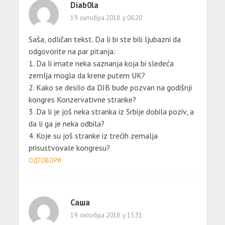
Diab0la
19. октобра 2018. у 06:20
Saša, odličan tekst. Da li bi ste bili ljubazni da
odgovorite na par pitanja:
1. Da li imate neka saznanja koja bi sledeća
zemlja mogla da krene putem UK?
2. Kako se desilo da DJB bude pozvan na godišnji
kongres Konzervativne stranke?
3. Da li je još neka stranka iz Srbije dobila poziv, a
da li ga je neka odbila?
4. Koje su još stranke iz trećih zemalja
prisustvovale kongresu?
ОДГОВОРИ
Саша
19. октобра 2018. у 15:31