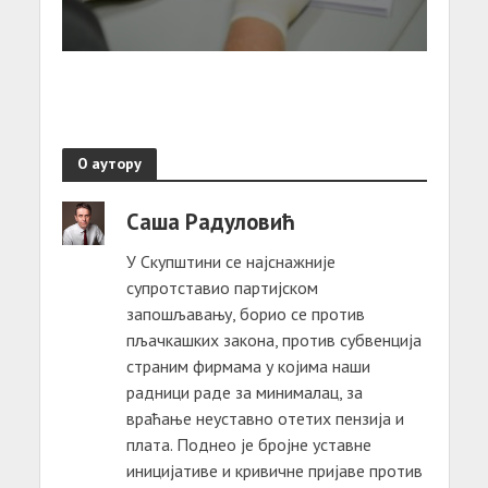
О аутору
Саша Радуловић
У Скупштини се најснажније
супротставио партијском
запошљавању, борио се против
пљачкашких закона, против субвенција
страним фирмама у којима наши
радници раде за минималац, за
враћање неуставно отетих пензија и
плата. Поднео је бројне уставне
иницијативе и кривичне пријаве против