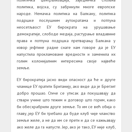
политика, војска, су забринули многе европске
народе. Немачка политика на Балкану, политика
подршке послушним аутократама и потпуна
неосетљвост ЕУ бирократа на урушавање
демократије, слободе медија, растурање владавине
права и потпуна подршка претварању Балкана у
извор јефтине радне снаге нам говоре да је ЕУ
напустила прокламоване вредности и заменила их
голим колонијалним интересима своје највеће
земље.
ЕУ бирократија јасно види опасност да ће и друге
чланице ЕУ пратити Британију, ако виде да је Брегзит
добро прошао. Стиче се утисак да покушавају да
ствари учине што тежим и договор што горим, како
би обесхрабрили друге земље. То им се већ обија о
главу, јер ЕУ би требало да буде клуб чије чланство
земље желе, а не да им се прети и да се кажњавају
ако желе да га напусте. Јер, ако је тако, ЕУ није клуб,