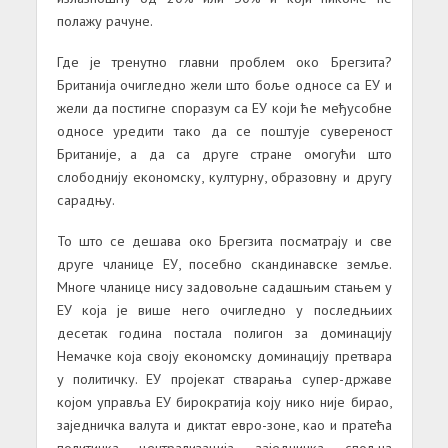
полажу рачуне.
Где је тренутно главни проблем око Брегзита?
Британија очигледно жели што боље односе са ЕУ и
жели да постигне споразум са ЕУ који ће међусобне
односе уредити тако да се поштује сувереност
Британије, а да са друге стране омогући што
слободнију економску, културну, образовну и другу
сарадњу.
То што се дешава око Брегзита посматрају и све
друге чланице ЕУ, посебно скандинавске земље.
Многе чланице нису задовољне садашњим стањем у
ЕУ која је више него очигледно у последњиих
десетак година постала полигон за доминацију
Немачке која своју економску доминацију претвара
у политичку. ЕУ пројекат стварања супер-државе
којом управља ЕУ бирократија коју нико није бирао,
заједничка валута и диктат евро-зоне, као и пратећа
политичка централизација, заједничка спољна