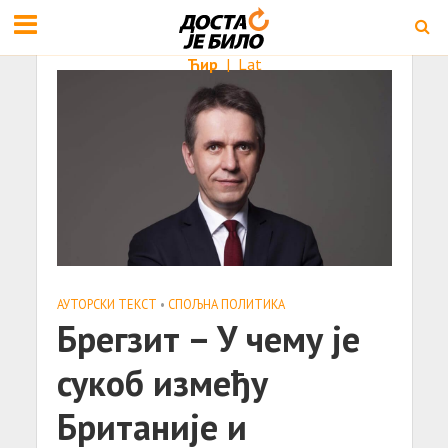
Ћир
|
Lat
АУТОРСКИ ТЕКСТ
•
СПОЉНА ПОЛИТИКА
Брегзит – У чему је
сукоб између
Британије и