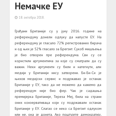
Немачке ЕУ
18. октобра 2018.
Грађани Британије су у јуну 2016. године на
референдуму донели одлуку да напусте ЕУ. На
референдуму је гласало 72% регистрованих бирача
и од њих је 52% гласало за Брегзит. Сукоб мишљења
је био отворен пре референдума. Сви су се
користили аргументима за које су сматрали да су
важни. Неки аргументи су били и натегнути, али
медији у Британији нису затворени. Би-Би-Си је
њихов медијски сервис и подржавао је останак
Британије у ЕУ, тако да не можемо да кажемо да
референдум није био фер. Чак је садашња
премијерка Британије, Тереза Меј, била на страни
оних конзервативаца који су подржавали останак
Британије у ЕУ. Слагао се неко са Брегзит одлуком
или не, она је донета. Ако поштујете демократију,