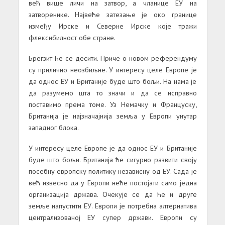
већ више личи на затвор, а чланице ЕУ на
затворенике. Највеће затезање је око границе
између Ирске и Северне Ирске које тражи
флексибилност обе стране.
Брегзит ће се десити. Приче о новом референдуму
су прилично неозбиљне. У интересу целе Европе је
да однос ЕУ и Британије буде што бољи. На нама је
да разумемо шта то значи и да се исправно
поставимо према томе. Уз Немачку и Француску,
Британија је најзначајнија земља у Европи унутар
западног блока.
У интересу целе Европе је да однос ЕУ и Британије
буде што бољи. Британија ће сигурно развити своју
посебну европску политику независну од ЕУ. Сада је
већ извесно да у Европи неће постојати само једна
организација држава. Очекује се да ће и друге
земље напустити ЕУ. Европи је потребна алтернатива
централизованој ЕУ супер држави. Европи су