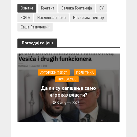
Ознаке
Брегзит
Велика Британија
ЕУ
ЕФТА
Насловна-трака
Насловна-центар
Саша Радуловић
Погледајте још
АУТОРСКИ ТЕКСТ
ПОЛИТИКА
ПРАВОСУЂЕ
Да ли су хапшења само
игроказ власти?
9. августа 2025.