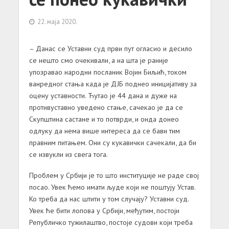
22. маја 2020.
– Данас се Уставни суд први пут огласио и десило
се нешто смо очекивали, а на шта је раније
упозравао народни посланик Војин Биљић, током
ванредног стања када је ДЈБ поднео иницијативу за
оцену уставности. Ћутао је 44 дана и дуже на
противуставно уведено стање, сачекао је да се
Скупштина састане и то потврди, и онда донео
одлуку да нема више интереса да се бави тим
правним питањем. Они су кукавички сачекали, да би
се извукли из свега тога.
Проблем у Србији је то што институције не раде свој
посао. Увек ћемо имати људе који не поштују Устав.
Ко треба да нас штити у том случају? Уставни суд.
Увек ће бити лопова у Србији, међутим, постоји
Републичко тужилаштво, постоје судови који треба