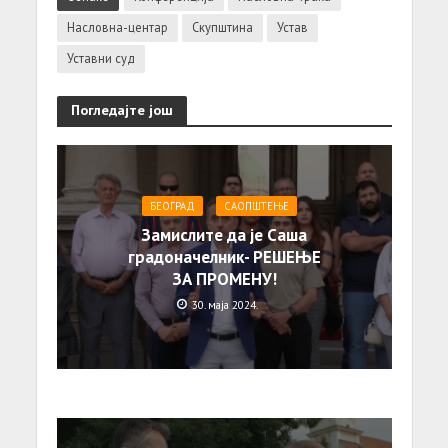
Насловна-центар
Скупштина
Устав
Уставни суд
Погледајте још
БЕОГРАД
САОПШТЕЊE
Замислите да је Саша
градоначелник- РЕШЕЊЕ
ЗА ПРОМЕНУ!
30. маја 2024.