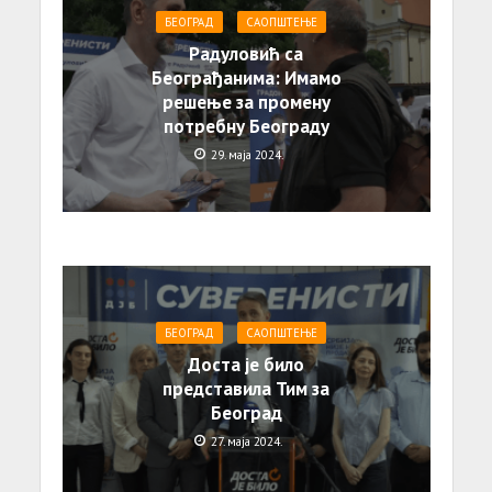
БЕОГРАД
САОПШТЕЊE
Радуловић са
Београђанима: Имамо
решење за промену
потребну Београду
29. маја 2024.
БЕОГРАД
САОПШТЕЊE
Доста је било
представила Тим за
Београд
27. маја 2024.