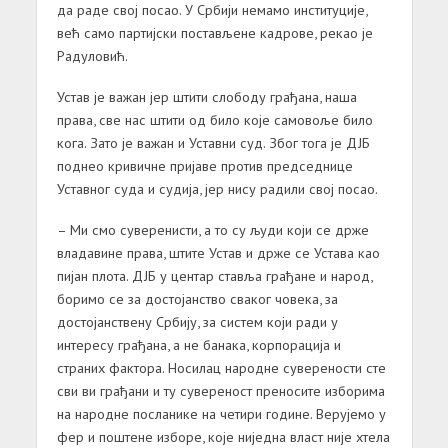
да раде свој посао. У Србији немамо институције,
већ само партијски постављене кадрове, рекао је
Радуловић.
Устав је важан јер штити слободу грађана, наша
права, све нас штити од било које самовоље било
кога. Зато је важан и Уставни суд. Због тога је ДЈБ
поднео кривичне пријаве против председнице
Уставног суда и судија, јер нису радили свој посао.
– Ми смо суверенисти, а то су људи који се држе
владавине права, штите Устав и држе се Устава као
пијан плота. ДЈБ у центар ставља грађане и народ,
боримо се за достојанство сваког човека, за
достојанствену Србију, за систем који ради у
интересу грађана, а не банака, корпорација и
страних фактора. Носилац народне суверености сте
сви ви грађани и ту сувереност преносите изборима
на народне посланике на четири године. Верујемо у
фер и поштене изборе, које ниједна власт није хтела