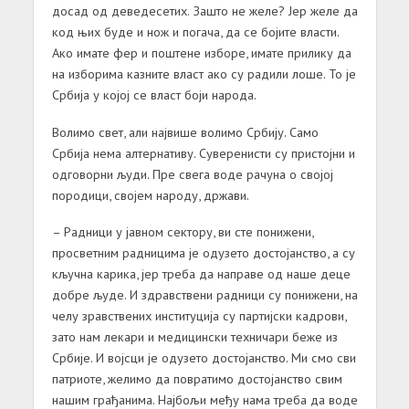
досад од деведесетих. Зашто не желе? Јер желе да
код њих буде и нож и погача, да се бојите власти.
Ако имате фер и поштене изборе, имате прилику да
на изборима казните власт ако су радили лоше. То је
Србија у којој се власт боји народа.
Волимо свет, али највише волимо Србију. Само
Србија нема алтернативу. Суверенисти су пристојни и
одговорни људи. Пре свега воде рачуна о својој
породици, својем народу, држави.
– Радници у јавном сектору, ви сте понижени,
просветним радницима је одузето достојанство, а су
кључна карика, јер треба да направе од наше деце
добре људе. И здравствени радници су понижени, на
челу зравствених институција су партијски кадрови,
зато нам лекари и медицински техничари беже из
Србије. И војсци је одузето достојанство. Ми смо сви
патриоте, желимо да повратимо достојанство свим
нашим грађанима. Најбољи међу нама треба да воде