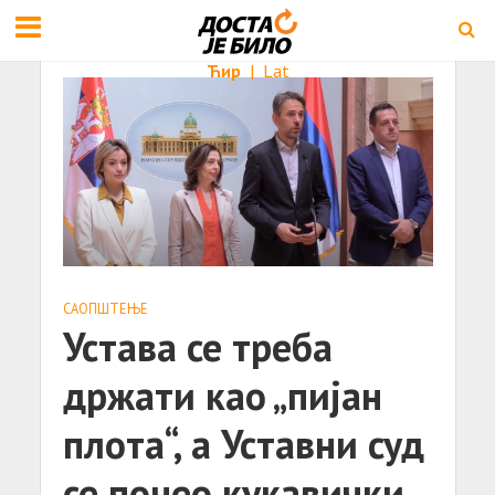
Ћир
|
Lat
САОПШТЕЊE
Устава се треба
држати као „пијан
плота“, а Уставни суд
се понео кукавички