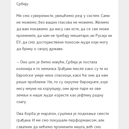
Србију.
Ми смо суверенисти, увешћемо ред у систем. Сами
не можемо, без ваших гласова не можемо. Желимо
да вам покажемо да нису сви исти, да се све може
променити, да нам не требају мешетари, ни Русија ни
ЕУ, да смо достојанствени поносни људи који могу
да брину о својој држави.
– Оно што је битно извући, Србија је постала
колонија и то немачка. Грађани мисле како су ти из
Европске уније неки спасиоци, како ће они да нам
реше проблеме. Не, то су окрутне бирократе, које
нису имуне на корупцију, они арче паре из ове
земље и наше људе користе као јефтину радну
снагу.
Ова борба је маратон, суштина је подизање свести
грађана. И ми смо покушали перформансом, али
схватили да нећемо променити ништа, већ смо