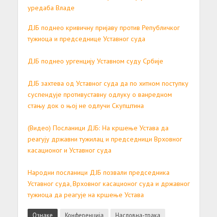
уредаба Владе
ДЈБ поднео кривичну пријаву против Републичког
тужиоца и председнице Уставног суда
ДЈБ поднео ургенцију Уставном суду Србије
ДЈБ захтева од Уставног суда да по хитном поступку
суспендује противуставну одлуку о ванредном
стању док о њој не одлучи Скупштина
(Видео) Посланици ДЈБ: На кршење Устава да
реагују државни тужилац и председници Врховног
касационог и Уставног суда
Народни посланици ДЈБ позвали председника
Уставног суда, Врховног касационог суда и државног
тужиоца да реагује на кршење Устава
Ознаке
Конференција
Насловна-трака