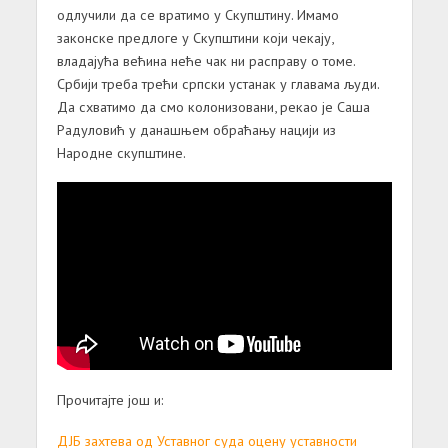
одлучили да се вратимо у Скупштину. Имамо
законске предлоге у Скупштини који чекају,
владајућа већина неће чак ни расправу о томе.
Србији треба трећи српски устанак у главама људи.
Да схватимо да смо колонизовани, рекао је Саша
Радуловић у данашњем обраћању нацији из
Народне скупштине.
Прочитајте још и:
ДЈБ захтева од Уставног суда оцену уставности