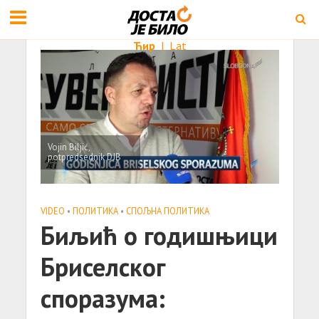
Ћир
|
Lat
Vojin Biljić,
potpredsednik DJB
VIDEO
•
ПОЛИТИКА
•
СПОЉНА ПОЛИТИКА
Биљић о годишњици
Бриселског
споразума: