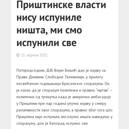
Приштинске власти
нису испуниле
ништа, ми смо
испунили све
21. априла 2021.
Потпредседник ДЈБ Војин Биљић дао је изјаву за
Прави Дневник Слободне Телевизије, у прилогу
посвећеном годишњици Бриселског споразума. Он
је казао да је споразум политички и правно “мртав” –
политички од тренутка када је амерички амбасадор
у Приштини пре пар година упутио изјаву у смеру
релативности овог споразума, а правно због тога што
Приштина није испунила апсолутно ништа наведено у
споразуму, док је Београд испунио све.