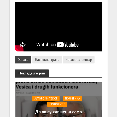
Ознаке
Насловна-трака
Насловна-центар
Погледајте још
АУТОРСКИ ТЕКСТ
ПОЛИТИКА
ПРАВОСУЂЕ
Да ли су хапшења само