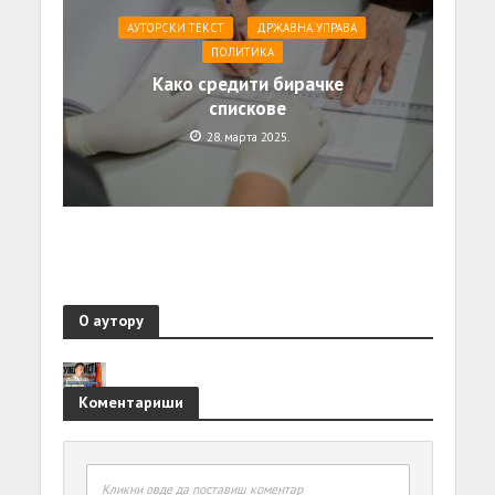
АУТОРСКИ ТЕКСТ
ДРЖАВНА УПРАВА
ПОЛИТИКА
Како средити бирачке
спискове
28. марта 2025.
О аутору
Коментариши
Кликни овде да поставиш коментар