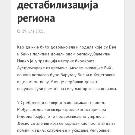
дестабилизација
региона
29. јула 2021.
Као да није било довољно зла и подела које су Беч
и бечка политика донели овом региону, Валентин
Инцко је, у традицији најгорих бирократа
Аустроугарске из времена њихове окупације БиХ,
поново потпалио буре барута у Босни и Хецеговини
и целом региону. Увео је вербални деликт
покушавајући њим да на силу лаж прогласи истином.
У Сребреници се није десио никакав геноцид.
Међународна комисија израелског историчара
Гидеона Грајфа је то недвосмислено утврдила.
Десио се злочин који се користи као пропаганда за
политички циљ: слабљење и укидање Републике