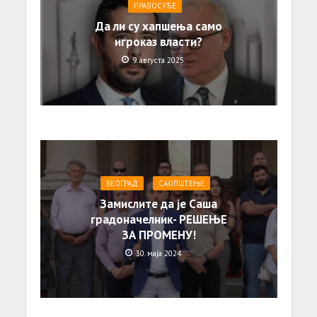
ПРАВОСУЂЕ
Да ли су хапшења само
игроказ власти?
9. августа 2025.
БЕОГРАД
САОПШТЕЊE
Замислите да је Саша
градоначелник- РЕШЕЊЕ
ЗА ПРОМЕНУ!
30. маја 2024.