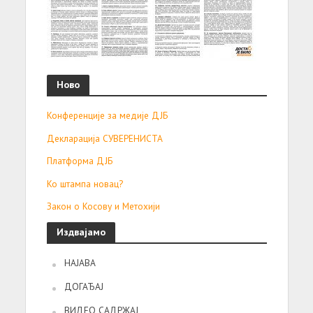
Ново
Конференције за медије ДЈБ
Декларација СУВЕРЕНИСТА
Платформа ДЈБ
Ко штампа новац?
Закон о Косову и Метохији
Издвајамо
НАЈАВА
ДОГАЂАЈ
ВИДЕО САДРЖАЈ