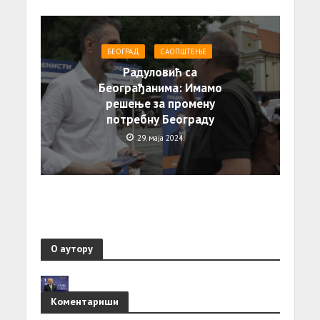
БЕОГРАД
САОПШТЕЊE
Радуловић са
Београђанима: Имамо
решење за промену
потребну Београду
29. маја 2024.
О аутору
Коментариши