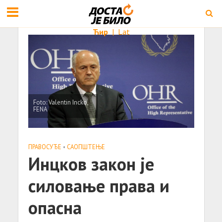
Ћир
|
Lat
Foto: Valentin Incko,
FENA
ПРАВОСУЂЕ
•
САОПШТЕЊE
Инцков закон је
силовање права и
опасна