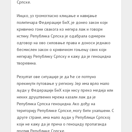
Српске.
Инцко, уз громогласно клицање и навијање
политичара Федерације БиХ, је донео закон који
кривично гони свакога ко негира лаж и говори
истину. Република Српска је одабрала одмерен
одговор на ово силовање права и доноси једнако
бесмислен закон о кривичном гоњењу свих који
негирају Републику Српску и кажу да је геноцидна
творевина.
Резултат ове ситуације је да ће се потпуно
прекинути путовање у региону. Јер има врло мало
људи у Федерацији БиХ који нису преко медија или
неких друштвених мрежа казали лаж да је
Република Српска геноцидна. Ако дођу на
територију Републике Српске, могу бити ухапшени. С
друге стране, има мало људи у Републици Српској
који не кажу да је прича о геноциду пропаганда
против Републике Српске.