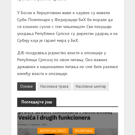
У Босни и Херцеговини живе и одувек су живели
Срби. Политичари у Федерацији БиХ би морали да
се коначно суоче с том чињеницом. Сви покушаји
укидања Републике Српске су директан ударац и на
Србију која је гарант мира у БиХ.
ДЈБ поздравља јединство власти и опозиције у
Републици Српској по овом питању. Око важних
државних и националних питања не сме бити разлике
између власти и опозиције.
Ознаке
Насловна-трака
Насловна-центар
Погледајте још
АУТОРСКИ ТЕКСТ
ПОЛИТИКА