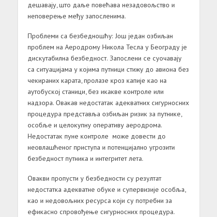
дешавају, што даље повећава незадовољство и
неповерење међу запосленима.
Проблеми
са
безбедношћу
:
Још један озбиљан
проблем на Аеродрому Никола Тесла у Београду је
дискутабилна безбедност. Запослени се суочавају
са ситуацијама у којима путници стижу до авиона без
чекираних карата, пролазе кроз капије као на
аутобуској станици, без икакве контроле или
надзора. Овакав недостатак адекватних сигурносних
процедура представља озбиљан ризик за путнике,
особље и целокупну оперативу аеродрома.
Недостатак пуне контроле може довести до
неовлашћеног приступа и потенцијално угрозити
безбедност путника и интегритет лета.
Овакви пропусти у безбедности су резултат
недостатка адекватне обуке и супервизије особља,
као и недовољних ресурса који су потребни за
ефикасно спровођење сигурносних процедура.