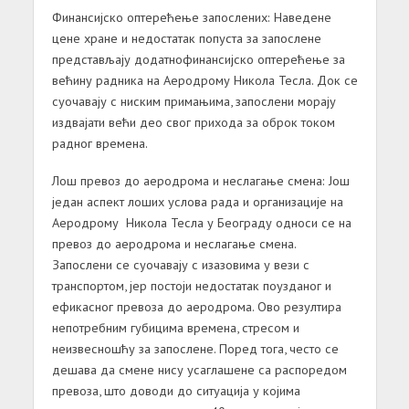
Финансијско
оптерећење
запослених
:
Наведене
цене хране и недостатак попуста за запослене
представљају додатнофинансијско оптерећење за
већину радника на Аеродрому Никола Тесла. Док се
суочавају с ниским примањима, запослени морају
издвајати већи део свог прихода за оброк током
радног времена.
Лош
превоз
до
аеродрома
и
неслагање
смена
:
Још
један аспект лоших услова рада и организације на
Аеродрому Никола Тесла у Београду односи се на
превоз до аеродрома и неслагање смена.
Запослени се суочавају с изазовима у вези с
транспортом, јер постоји недостатак поузданог и
ефикасног превоза до аеродрома. Ово резултира
непотребним губицима времена, стресом и
неизвесношћу за запослене. Поред тога, често се
дешава да смене нису усаглашене са распоредом
превоза, што доводи до ситуација у којима