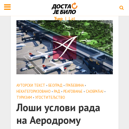
Ћир
|
Lat
АУТОРСКИ ТЕКСТ
•
БЕОГРАД
•
ГРАЂЕВИНА
•
НЕКАТЕГОРИЗОВАНО
•
РАД
•
РЕАГОВАЊЕ
•
САОБРАЋАЈ
•
ТУРИЗАМ
•
УГОСТИТЕЉСТВО
Лоши услови рада
на Аеродрому