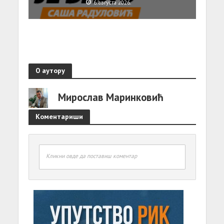
6. августа 2026.
О аутору
Мирослав Маринковић
Коментариши
Кликни овде да поставиш коментар