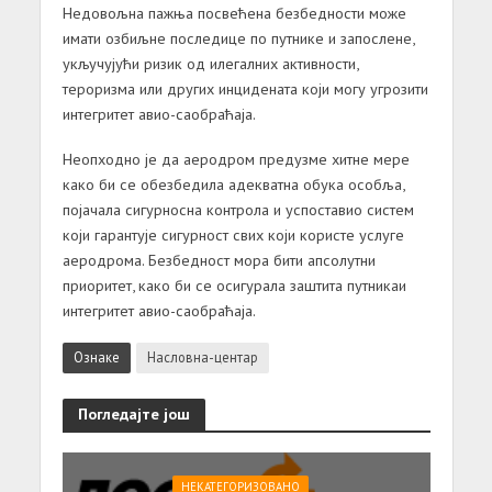
Недовољна пажња посвећена безбедности може
имати озбиљне последице по путнике и запослене,
укључујући ризик од илегалних активности,
тероризма или других инцидената који могу угрозити
интегритет авио-саобраћаја.
Неопходно је да аеродром предузме хитне мере
како би се обезбедила адекватна обука особља,
појачала сигурносна контрола и успоставио систем
који гарантује сигурност свих који користе услуге
аеродрома. Безбедност мора бити апсолутни
приоритет, како би се осигурала заштита путникаи
интегритет авио-саобраћаја.
Ознаке
Насловна-центар
Погледајте још
НЕКАТЕГОРИЗОВАНО