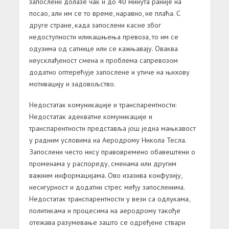
запослени долазе чак и до 40 минута раније на
посао, али им се то време, наравно, не плаћа. С
друге стране, када запослени касне због
недоступности иликашњења превоза, то им се
одузима од сатнице или се кажњавају. Оваква
неусклађеност смена и проблема сапревозом
додатно оптерећује запослене и утиче на њихову
мотивацију и задовољство.
Недостатак
комуникације
и
транспарентности
:
Недостатак адекватне комуникације и
транспарентности представља још једна мањкавост
у радним условима на Аеродрому Никола Тесла.
Запослени често нису правовремено обавештени о
променама у распореду, сменама или другим
важним информацијама. Ово изазива конфузију,
несигурност и додатни стрес међу запосленима.
Недостатак транспарентности у вези са одлукама,
политикама и процесима на аеродрому такође
отежава разумевање зашто се одређене ствари