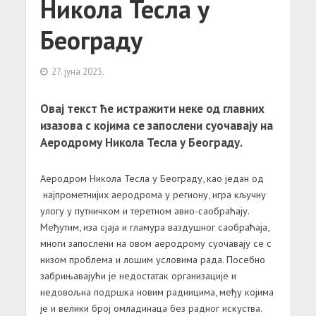
Никола Тесла у
Београду
27. јуна 2023.
Овај текст ће истражити неке од главних
изазова с којима се запослени суочавају на
Аеродрому Никола Тесла у Београду.
Аеродром Никола Тесла у Београду, као један од
најпрометнијих аеродрома у региону, игра кључну
улогу у путничком и теретном авио-саобраћају.
Међутим, иза сјаја и гламура ваздушног саобраћаја,
многи запослени на овом аеродрому суочавају се с
низом проблема и лошим условима рада. Посебно
забрињавајући је недостатак организације и
недовољна подршка новим радницима, међу којима
је и велики број омладинаца без радног искуства.