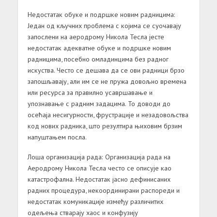
Недостатак
обуке
и
подршке
новим
радницима
:
Један од кључних проблема с којима се суочавају
запослени на аеродрому Никола Тесла јесте
недостатак адекватне обуке и подршке новим
радницима, посебно омладинцима без радног
искуства. Често се дешава да се ови радници брзо
запошљавају, али им се не пружа довољно времена
или ресурса за правилно усавршавање и
упознавање с радним задацима. То доводи до
осећаја несигурности, фрустрације и незадовољства
код нових радника, што резултира њиховим брзим
напуштањем посла.
Лоша
организација
рада
:
Организација рада на
Аеродрому Никола Тесла често се описује као
катастрофална. Недостатак јасно дефинисаних
радних процедура, некоординирани распореди и
недостатак комуникације између различитих
одељења стварају хаос и конфузију