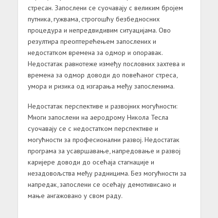
стресан. Запослени се суочавају с великим бројем
путника, гужвама, строгошћу безбедносних
процедура и непредвидивим ситуацијама. Ово
резултира преоптерећењем запослених и
недостатком времена за одмор и опоравак.
Недостатак равнотеже између пословних захтева и
времена за одмор доводи до повећаног стреса,
умора и ризика од изгарања међу запосленима.
Недостатак
перспективе
и
развојних
могућности
:
Многи запослени на аеродрому Никола Тесла
суочавају се с недостатком перспективе и
могућности за професионални развој. Недостатак
програма за усавршавање, напредовање и развој
каријере доводи до осећаја стагнације и
незадовољства међу радницима. Без могућности за
напредак, запослени се осећају демотивисано и
мање ангажовано у свом раду.