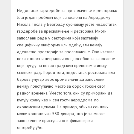
Недостатак
гардеробе
за
пресвлачење
и
ресторана
:
Још један проблем који запослени на Аеродрому
Никола Тесла у Београду суочавају јесте недостатак
гардеробе за пресвлачење и ресторана. Многи
запослени раде у секторима који захтевају
специфичну униформу или одећу, али немају
адекватне просторије за пресвлачење. Ово изазива
нелагодност и непрактичност, посебно за запослене
који путују на посао градским превозом и имају
сменски рад. Поред тога, недостатак ресторана или
барова унутар аеродрома значи да запослени
немају приступачно место за оброк током свог
радног времена. Уместо тога, они су приморани да
купују храну као и сви гости аеродрома, по
економским ценама. На пример, обичан сендвич
може коштати чак 550 динара, што је за многе
запосленене приступачно и финансијски
оптерећујуће.