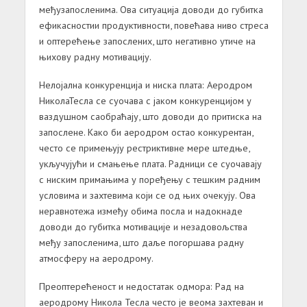
међузапосленима. Ова ситуација доводи до губитка
ефикасностии продуктивности, повећава ниво стреса
и оптерећење запослених, што негативно утиче на
њихову радну мотивацију.
Нелојална
конкуренција
и
ниска
плата
:
Аеродром
НиколаТесла се суочава с јаком конкуренцијом у
ваздушном саобраћају, што доводи до притиска на
запослене. Како би аеродром остао конкурентан,
често се примењују рестриктивне мере штедње,
укључујући и смањење плата. Радници се суочавају
с ниским примањима у поређењу с тешким радним
условима и захтевима који се од њих очекују. Ова
неравнотежа између обима посла и надокнаде
доводи до губитка мотивације и незадовољства
међу запосленима, што даље погоршава радну
атмосферу на аеродрому.
Преоптерећеност
и
недостатак
одмора
:
Рад на
аеродрому Никола Тесла често је веома захтеван и