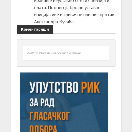
враћање неуставно отетих пензија и
плата. Поднео је бројне уставне
иницијативе и кривичне пријаве против
Александра Вучића.
Коментариши
Кликни овде да поставиш коментар