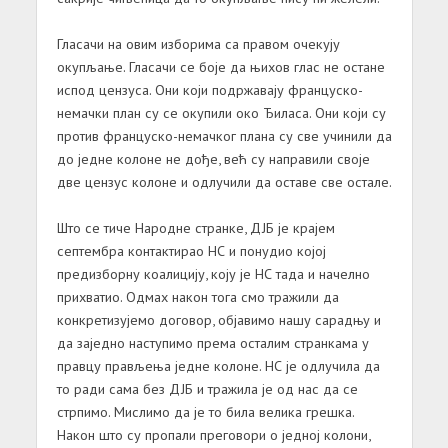
Гласачи на овим изборима са правом очекују
окупљање. Гласачи се боје да њихов глас не остане
испод цензуса. Они који подржавају француско-
немачки план су се окупили око Ђиласа. Они који су
против француско-немачког плана су све учинили да
до једне колоне не дође, већ су направили своје
две цензус колоне и одлучили да оставе све остале.
Што се тиче Народне странке, ДЈБ је крајем
септембра контактирао НС и понудио којој
предизборну коалицију, коју је НС тада и начелно
прихватио. Одмах након тога смо тражили да
конкретизујемо договор, објавимо нашу сарадњу и
да заједно наступимо према осталим странкама у
правцу прављења једне колоне. НС је одлучила да
то ради сама без ДЈБ и тражила је од нас да се
стрпимо. Мислимо да је то била велика грешка.
Након што су пропали преговори о једној колони,