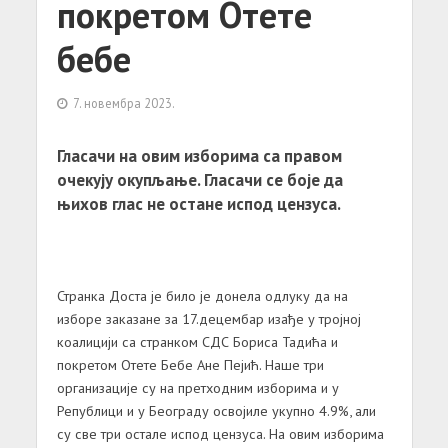
покретом Отете
бебе
7. новембра 2023.
Гласачи на овим изборима са правом
очекују окупљање. Гласачи се боје да
њихов глас не остане испод цензуса.
Странка Доста је било је донела одлуку да на
изборе заказане за 17.децембар изађе у тројној
коалицији са странком СДС Бориса Тадића и
покретом Отете Бебе Ане Пејић. Наше три
организације су на претходним изборима и у
Републици и у Београду освојиле укупно 4.9%, али
су све три остале испод цензуса. На овим изборима