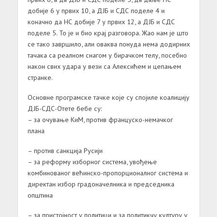
добије 6 у првих 10, а ДЈБ и СДС поделе 4 и
коначно да НС добије 7 у првих 12, а ДЈБ и СДС
поделе 5. То је и био крај разговора. Жао нам је што
се тако завршило, али оваква понуда нема додирних
тачака са реалном снагом у бирачком телу, посебно
након свих удара у вези са Алексићем и цепањем
странке.
Основне програмске тачке које су спојиле коалицију
ДЈБ-СДС-Отете бебе су:
– за очување КиМ, против француско-немачког
плана
– против санкција Русији
– за реформу изборног система, увођење
комбинованог већинско-пропорционалног система и
директан избор градоначелника и председника
општина
– за пристојност у политици и за политикчу културу у