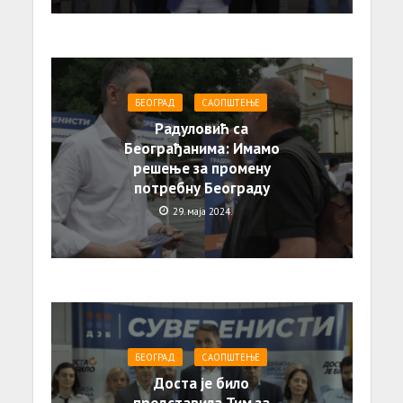
БЕОГРАД
САОПШТЕЊE
Радуловић са
Београђанима: Имамо
решење за промену
потребну Београду
29. маја 2024.
БЕОГРАД
САОПШТЕЊE
Доста је било