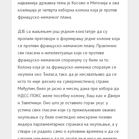
најважнија државна тема је Косово и Метохија и ова
коалиција је четврта изборна колона која је против
фрнацуско-немачког плана.
ДЈБ са жаљењем још једном констатује да су
пропали преговори о формирању једнe колоне која
се противи француско-немачком плану. Практично
сви гласачи и интелектуалци који се противе
француско-немачком споразуму су били за то.
Колона која је за француско-немачки споразум се
окупила око Ђиласа, тако да је несхватљиво да се
исто то није десило на суверенистичкој страни.
Међутим, било је јасно и месец дана пре избора да
НДСС-ПОКС желе посебну колону, баш као и Двери
и Заветници. Оно што је оставило горак укус у
устима свих гласачи који су прижељкивали овакво
окупљање су били очигледно неискрени позиви
лидера парламентарних странака на окупљање, а у
ствари се радило само о куповини времена и да се
сакрије чињеница да то окупљање нису ни желели.