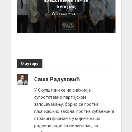
представила Тим за
Београд
27. маја 2024.
О аутору
Саша Радуловић
У Скупштини се најснажније
супротставио партијском
запошљавању, борио се против
пљачкашких закона, против субвенција
страним фирмама у којима наши
радници раде за минималац, за