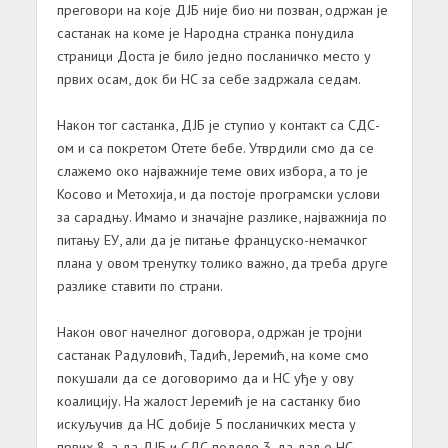
преговори на које ДЈБ није био ни позван, одржан је
састанак на коме је Народна странка понудила
страници Доста је било једно посланичко место у
првих осам, док би НС за себе задржала седам.
Након тог састанка, ДЈБ је ступио у контакт са СДС-
ом и са покретом Отете бебе. Утврдили смо да се
слажемо око најважније теме ових избора, а то је
Косово и Метохија, и да постоје програмски услови
за сарадњу. Имамо и значајне разлике, најважнија по
питању ЕУ, али да је питање француско-немачког
плана у овом тренутку толико важно, да треба друге
разлике ставити по страни.
Након овог начелног договора, одржан је тројни
састанак Радуловић, Тадић, Јеремић, на коме смо
покушали да се договоримо да и НС уђе у ову
коалицију. На жалост Јеремић је на састанку био
искуључив да НС добије 5 посланичких места у
првих 8, а да ДЈБ и СДС поделе 3, да даље НС