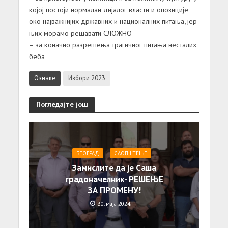
којој постоји нормалан дијалог власти и опозиције
око најважнијих државних и националних питања, јер
њих морамо решавати СЛОЖНО
– за коначно разрешења трагичног питања несталих
беба
Ознаке
Избори 2023
Погледајте још
БЕОГРАД
САОПШТЕЊE
Замислите да је Саша
градоначелник- РЕШЕЊЕ
ЗА ПРОМЕНУ!
30. маја 2024.