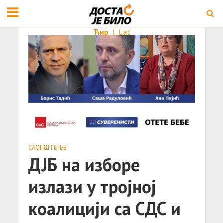
Ћир
|
Lat
САОПШТЕЊE
ДЈБ на изборе
излази у тројној
коалицији са СДС и